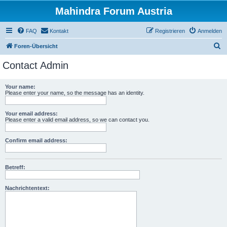
Mahindra Forum Austria
FAQ
Kontakt
Registrieren
Anmelden
S
Foren-Übersicht
u
Contact Admin
c
h
Your name:
Please enter your name, so the message has an identity.
e
Your email address:
Please enter a valid email address, so we can contact you.
Confirm email address:
Betreff:
Nachrichtentext: