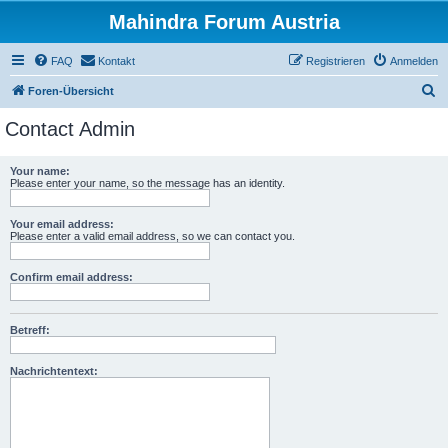
Mahindra Forum Austria
FAQ
Kontakt
Registrieren
Anmelden
S
Foren-Übersicht
u
Contact Admin
c
h
Your name:
Please enter your name, so the message has an identity.
e
Your email address:
Please enter a valid email address, so we can contact you.
Confirm email address:
Betreff:
Nachrichtentext: