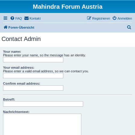
Mahindra Forum Austria
FAQ
Kontakt
Registrieren
Anmelden
S
Foren-Übersicht
u
Contact Admin
c
h
Your name:
Please enter your name, so the message has an identity.
e
Your email address:
Please enter a valid email address, so we can contact you.
Confirm email address:
Betreff:
Nachrichtentext: