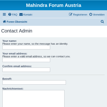
Mahindra Forum Austria
FAQ
Kontakt
Registrieren
Anmelden
S
Foren-Übersicht
u
Contact Admin
c
h
Your name:
Please enter your name, so the message has an identity.
e
Your email address:
Please enter a valid email address, so we can contact you.
Confirm email address:
Betreff:
Nachrichtentext: