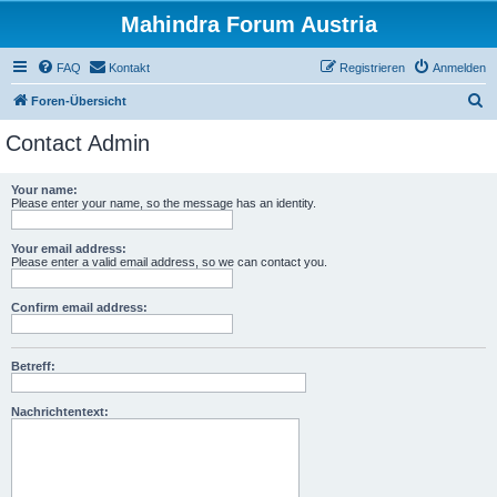
Mahindra Forum Austria
FAQ
Kontakt
Registrieren
Anmelden
S
Foren-Übersicht
u
Contact Admin
c
h
Your name:
Please enter your name, so the message has an identity.
e
Your email address:
Please enter a valid email address, so we can contact you.
Confirm email address:
Betreff:
Nachrichtentext: