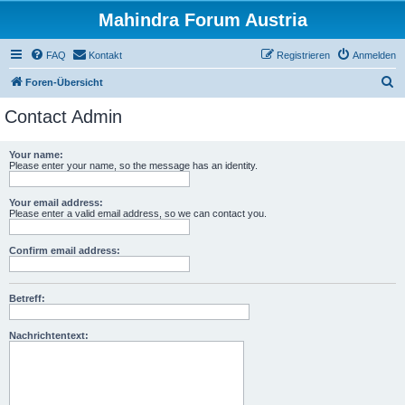
Mahindra Forum Austria
FAQ
Kontakt
Registrieren
Anmelden
S
Foren-Übersicht
u
Contact Admin
c
h
Your name:
Please enter your name, so the message has an identity.
e
Your email address:
Please enter a valid email address, so we can contact you.
Confirm email address:
Betreff:
Nachrichtentext: