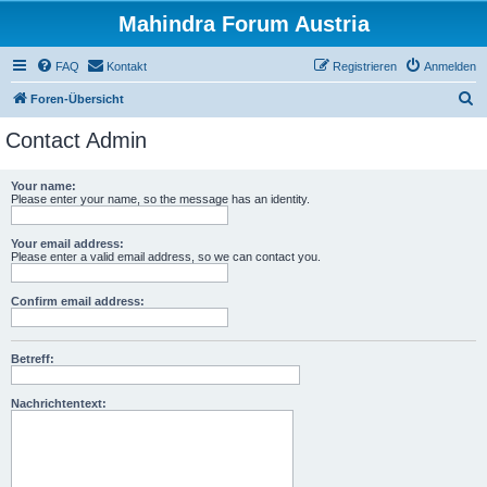
Mahindra Forum Austria
FAQ
Kontakt
Registrieren
Anmelden
S
Foren-Übersicht
u
Contact Admin
c
h
Your name:
Please enter your name, so the message has an identity.
e
Your email address:
Please enter a valid email address, so we can contact you.
Confirm email address:
Betreff:
Nachrichtentext: