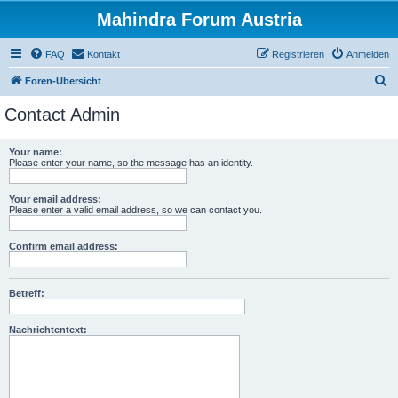
Mahindra Forum Austria
FAQ
Kontakt
Registrieren
Anmelden
S
Foren-Übersicht
u
Contact Admin
c
h
Your name:
Please enter your name, so the message has an identity.
e
Your email address:
Please enter a valid email address, so we can contact you.
Confirm email address:
Betreff:
Nachrichtentext: