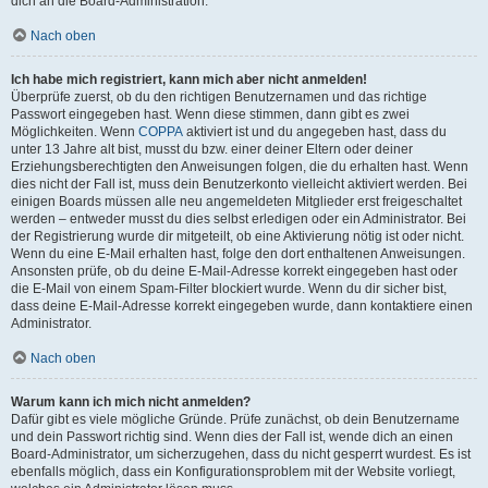
dich an die Board-Administration.
Nach oben
Ich habe mich registriert, kann mich aber nicht anmelden!
Überprüfe zuerst, ob du den richtigen Benutzernamen und das richtige
Passwort eingegeben hast. Wenn diese stimmen, dann gibt es zwei
Möglichkeiten. Wenn
COPPA
aktiviert ist und du angegeben hast, dass du
unter 13 Jahre alt bist, musst du bzw. einer deiner Eltern oder deiner
Erziehungsberechtigten den Anweisungen folgen, die du erhalten hast. Wenn
dies nicht der Fall ist, muss dein Benutzerkonto vielleicht aktiviert werden. Bei
einigen Boards müssen alle neu angemeldeten Mitglieder erst freigeschaltet
werden – entweder musst du dies selbst erledigen oder ein Administrator. Bei
der Registrierung wurde dir mitgeteilt, ob eine Aktivierung nötig ist oder nicht.
Wenn du eine E-Mail erhalten hast, folge den dort enthaltenen Anweisungen.
Ansonsten prüfe, ob du deine E-Mail-Adresse korrekt eingegeben hast oder
die E-Mail von einem Spam-Filter blockiert wurde. Wenn du dir sicher bist,
dass deine E-Mail-Adresse korrekt eingegeben wurde, dann kontaktiere einen
Administrator.
Nach oben
Warum kann ich mich nicht anmelden?
Dafür gibt es viele mögliche Gründe. Prüfe zunächst, ob dein Benutzername
und dein Passwort richtig sind. Wenn dies der Fall ist, wende dich an einen
Board-Administrator, um sicherzugehen, dass du nicht gesperrt wurdest. Es ist
ebenfalls möglich, dass ein Konfigurationsproblem mit der Website vorliegt,