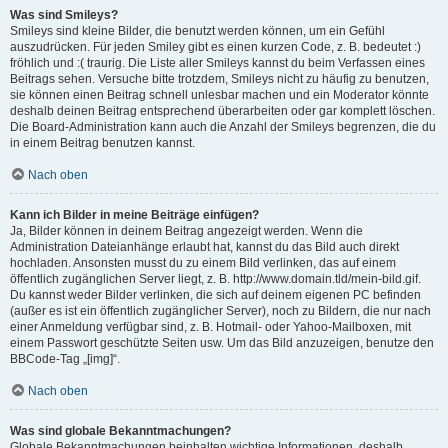
Was sind Smileys?
Smileys sind kleine Bilder, die benutzt werden können, um ein Gefühl
auszudrücken. Für jeden Smiley gibt es einen kurzen Code, z. B. bedeutet :)
fröhlich und :( traurig. Die Liste aller Smileys kannst du beim Verfassen eines
Beitrags sehen. Versuche bitte trotzdem, Smileys nicht zu häufig zu benutzen,
sie können einen Beitrag schnell unlesbar machen und ein Moderator könnte
deshalb deinen Beitrag entsprechend überarbeiten oder gar komplett löschen.
Die Board-Administration kann auch die Anzahl der Smileys begrenzen, die du
in einem Beitrag benutzen kannst.
Nach oben
Kann ich Bilder in meine Beiträge einfügen?
Ja, Bilder können in deinem Beitrag angezeigt werden. Wenn die
Administration Dateianhänge erlaubt hat, kannst du das Bild auch direkt
hochladen. Ansonsten musst du zu einem Bild verlinken, das auf einem
öffentlich zugänglichen Server liegt, z. B. http://www.domain.tld/mein-bild.gif.
Du kannst weder Bilder verlinken, die sich auf deinem eigenen PC befinden
(außer es ist ein öffentlich zugänglicher Server), noch zu Bildern, die nur nach
einer Anmeldung verfügbar sind, z. B. Hotmail- oder Yahoo-Mailboxen, mit
einem Passwort geschützte Seiten usw. Um das Bild anzuzeigen, benutze den
BBCode-Tag „[img]“.
Nach oben
Was sind globale Bekanntmachungen?
Globale Bekanntmachungen beinhalten wichtige Informationen, deshalb