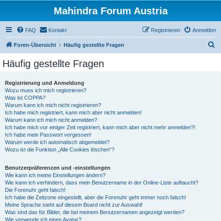
Mahindra Forum Austria
FAQ
Kontakt
Registrieren
Anmelden
S
Foren-Übersicht
Häufig gestellte Fragen
u
Häufig gestellte Fragen
c
h
Registrierung und Anmeldung
Wozu muss ich mich registrieren?
e
Was ist COPPA?
Warum kann ich mich nicht registrieren?
Ich habe mich registriert, kann mich aber nicht anmelden!
Warum kann ich mich nicht anmelden?
Ich habe mich vor einiger Zeit registriert, kann mich aber nicht mehr anmelden?!
Ich habe mein Passwort vergessen!
Warum werde ich automatisch abgemeldet?
Wozu ist die Funktion „Alle Cookies löschen“?
Benutzerpräferenzen und -einstellungen
Wie kann ich meine Einstellungen ändern?
Wie kann ich verhindern, dass mein Benutzername in der Online-Liste auftaucht?
Die Forenuhr geht falsch!
Ich habe die Zeitzone eingestellt, aber die Forenuhr geht immer noch falsch!
Meine Sprache steht auf diesem Board nicht zur Auswahl!
Was sind das für Bilder, die bei meinem Benutzernamen angezeigt werden?
Wie verwende ich einen Avatar?