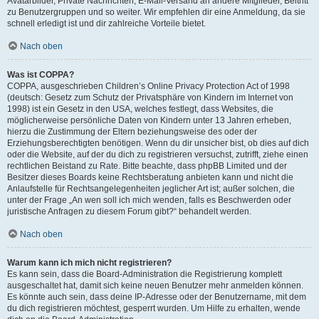
Avatarbilder, Private Nachrichten, E-Mail-Versand an andere Mitglieder, Beitritt
zu Benutzergruppen und so weiter. Wir empfehlen dir eine Anmeldung, da sie
schnell erledigt ist und dir zahlreiche Vorteile bietet.
Nach oben
Was ist COPPA?
COPPA, ausgeschrieben Children’s Online Privacy Protection Act of 1998
(deutsch: Gesetz zum Schutz der Privatsphäre von Kindern im Internet von
1998) ist ein Gesetz in den USA, welches festlegt, dass Websites, die
möglicherweise persönliche Daten von Kindern unter 13 Jahren erheben,
hierzu die Zustimmung der Eltern beziehungsweise des oder der
Erziehungsberechtigten benötigen. Wenn du dir unsicher bist, ob dies auf dich
oder die Website, auf der du dich zu registrieren versuchst, zutrifft, ziehe einen
rechtlichen Beistand zu Rate. Bitte beachte, dass phpBB Limited und der
Besitzer dieses Boards keine Rechtsberatung anbieten kann und nicht die
Anlaufstelle für Rechtsangelegenheiten jeglicher Art ist; außer solchen, die
unter der Frage „An wen soll ich mich wenden, falls es Beschwerden oder
juristische Anfragen zu diesem Forum gibt?“ behandelt werden.
Nach oben
Warum kann ich mich nicht registrieren?
Es kann sein, dass die Board-Administration die Registrierung komplett
ausgeschaltet hat, damit sich keine neuen Benutzer mehr anmelden können.
Es könnte auch sein, dass deine IP-Adresse oder der Benutzername, mit dem
du dich registrieren möchtest, gesperrt wurden. Um Hilfe zu erhalten, wende