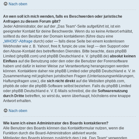
Nach oben
An wen soll ich mich wenden, falls es Beschwerden oder juristische
Anfragen zu diesem Forum gibt?
Jeder Administrator, der auf der „Das Team“-Seite aufgeführt ist, ist ein
geeigneter Kontakt für deine Beschwerde. Wenn du so keine Antwort erhältst,
solltest du den Besitzer der Domain kontaktieren (führe dazu eine
„WHOIS“-Abfrage
durch) oder — falls diese Seite bei einem kostenlosen
Webhoster wie z. B. Yahoo!, free.fr, funpic.de usw. liegt — den Support oder
den Abuse-Kontakt des betreffenden Dienstes. Bitte beachte, dass phpBB
Limited (phpBB.com) und phpBB Deutschland e. V. (phpBB.de)
absolut keinen
Einfluss
auf die Benutzung oder den oder die Benutzer der Forensoftware
haben und dafür in keiner Weise zur Verantwortung herangezogen werden
können. Kontaktiere daher nie phpBB Limited oder phpBB Deutschland e. V. in
Zusammenhang mit jeglichen juristischen Fragen (Unterlassungserklärungen,
Haftungsfragen usw.), die
sich nicht direkt
auf die Websiten phpbb.com,
phpbb.de oder die phpBB-Software selbst beziehen. Falls du phpBB Limited
oder phpBB Deutschland e. V. E-Mails schreibst, die die
Softwarenutzung
durch Dritte
betreffen, so wirst du, wenn überhaupt, höchstens eine knappe
Antwort erhalten.
Nach oben
Wie kann ich einen Administrator des Boards kontaktieren?
Alle Benutzer des Boards können das Kontaktformular nutzen, wenn die
Funktion durch die Board-Administration aktiviert wurde.
Mitglieder des Boards können zusätzlich den Link „Das Team“ verwenden.