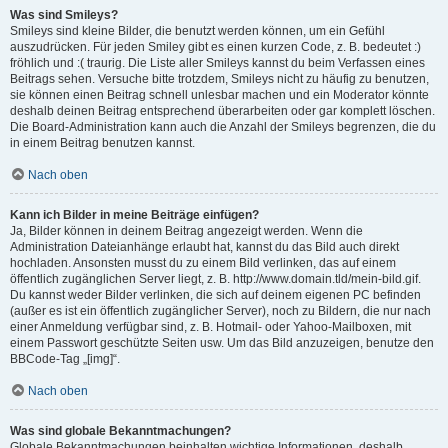
Was sind Smileys?
Smileys sind kleine Bilder, die benutzt werden können, um ein Gefühl
auszudrücken. Für jeden Smiley gibt es einen kurzen Code, z. B. bedeutet :)
fröhlich und :( traurig. Die Liste aller Smileys kannst du beim Verfassen eines
Beitrags sehen. Versuche bitte trotzdem, Smileys nicht zu häufig zu benutzen,
sie können einen Beitrag schnell unlesbar machen und ein Moderator könnte
deshalb deinen Beitrag entsprechend überarbeiten oder gar komplett löschen.
Die Board-Administration kann auch die Anzahl der Smileys begrenzen, die du
in einem Beitrag benutzen kannst.
Nach oben
Kann ich Bilder in meine Beiträge einfügen?
Ja, Bilder können in deinem Beitrag angezeigt werden. Wenn die
Administration Dateianhänge erlaubt hat, kannst du das Bild auch direkt
hochladen. Ansonsten musst du zu einem Bild verlinken, das auf einem
öffentlich zugänglichen Server liegt, z. B. http://www.domain.tld/mein-bild.gif.
Du kannst weder Bilder verlinken, die sich auf deinem eigenen PC befinden
(außer es ist ein öffentlich zugänglicher Server), noch zu Bildern, die nur nach
einer Anmeldung verfügbar sind, z. B. Hotmail- oder Yahoo-Mailboxen, mit
einem Passwort geschützte Seiten usw. Um das Bild anzuzeigen, benutze den
BBCode-Tag „[img]“.
Nach oben
Was sind globale Bekanntmachungen?
Globale Bekanntmachungen beinhalten wichtige Informationen, deshalb