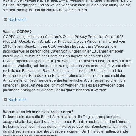
Avatarbilder, Private Nachrichten, E-Mail-Versand an andere Mitglieder, Beitritt
zu Benutzergruppen und so weiter. Wir empfehlen dir eine Anmeldung, da sie
schnell erledigt ist und dir zahlreiche Vorteile bietet.
Nach oben
Was ist COPPA?
COPPA, ausgeschrieben Children’s Online Privacy Protection Act of 1998
(deutsch: Gesetz zum Schutz der Privatsphäre von Kindern im Internet von
1998) ist ein Gesetz in den USA, welches festlegt, dass Websites, die
möglicherweise persönliche Daten von Kindern unter 13 Jahren erheben,
hierzu die Zustimmung der Eltern beziehungsweise des oder der
Erziehungsberechtigten benötigen. Wenn du dir unsicher bist, ob dies auf dich
oder die Website, auf der du dich zu registrieren versuchst, zutrifft, ziehe einen
rechtlichen Beistand zu Rate. Bitte beachte, dass phpBB Limited und der
Besitzer dieses Boards keine Rechtsberatung anbieten kann und nicht die
Anlaufstelle für Rechtsangelegenheiten jeglicher Art ist; außer solchen, die
unter der Frage „An wen soll ich mich wenden, falls es Beschwerden oder
juristische Anfragen zu diesem Forum gibt?“ behandelt werden.
Nach oben
Warum kann ich mich nicht registrieren?
Es kann sein, dass die Board-Administration die Registrierung komplett
ausgeschaltet hat, damit sich keine neuen Benutzer mehr anmelden können.
Es könnte auch sein, dass deine IP-Adresse oder der Benutzername, mit dem
du dich registrieren möchtest, gesperrt wurden. Um Hilfe zu erhalten, wende