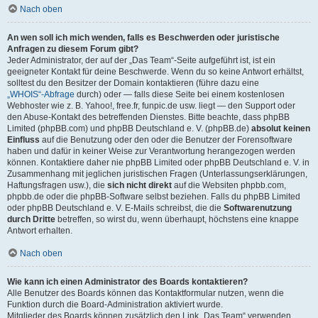
Nach oben
An wen soll ich mich wenden, falls es Beschwerden oder juristische
Anfragen zu diesem Forum gibt?
Jeder Administrator, der auf der „Das Team“-Seite aufgeführt ist, ist ein
geeigneter Kontakt für deine Beschwerde. Wenn du so keine Antwort erhältst,
solltest du den Besitzer der Domain kontaktieren (führe dazu eine
„WHOIS“-Abfrage
durch) oder — falls diese Seite bei einem kostenlosen
Webhoster wie z. B. Yahoo!, free.fr, funpic.de usw. liegt — den Support oder
den Abuse-Kontakt des betreffenden Dienstes. Bitte beachte, dass phpBB
Limited (phpBB.com) und phpBB Deutschland e. V. (phpBB.de)
absolut keinen
Einfluss
auf die Benutzung oder den oder die Benutzer der Forensoftware
haben und dafür in keiner Weise zur Verantwortung herangezogen werden
können. Kontaktiere daher nie phpBB Limited oder phpBB Deutschland e. V. in
Zusammenhang mit jeglichen juristischen Fragen (Unterlassungserklärungen,
Haftungsfragen usw.), die
sich nicht direkt
auf die Websiten phpbb.com,
phpbb.de oder die phpBB-Software selbst beziehen. Falls du phpBB Limited
oder phpBB Deutschland e. V. E-Mails schreibst, die die
Softwarenutzung
durch Dritte
betreffen, so wirst du, wenn überhaupt, höchstens eine knappe
Antwort erhalten.
Nach oben
Wie kann ich einen Administrator des Boards kontaktieren?
Alle Benutzer des Boards können das Kontaktformular nutzen, wenn die
Funktion durch die Board-Administration aktiviert wurde.
Mitglieder des Boards können zusätzlich den Link „Das Team“ verwenden.