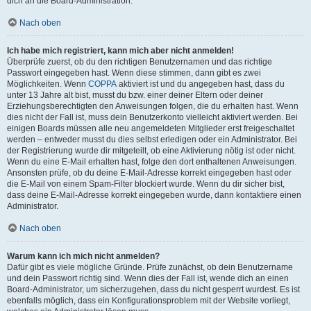
dich an die Board-Administration.
Nach oben
Ich habe mich registriert, kann mich aber nicht anmelden!
Überprüfe zuerst, ob du den richtigen Benutzernamen und das richtige
Passwort eingegeben hast. Wenn diese stimmen, dann gibt es zwei
Möglichkeiten. Wenn
COPPA
aktiviert ist und du angegeben hast, dass du
unter 13 Jahre alt bist, musst du bzw. einer deiner Eltern oder deiner
Erziehungsberechtigten den Anweisungen folgen, die du erhalten hast. Wenn
dies nicht der Fall ist, muss dein Benutzerkonto vielleicht aktiviert werden. Bei
einigen Boards müssen alle neu angemeldeten Mitglieder erst freigeschaltet
werden – entweder musst du dies selbst erledigen oder ein Administrator. Bei
der Registrierung wurde dir mitgeteilt, ob eine Aktivierung nötig ist oder nicht.
Wenn du eine E-Mail erhalten hast, folge den dort enthaltenen Anweisungen.
Ansonsten prüfe, ob du deine E-Mail-Adresse korrekt eingegeben hast oder
die E-Mail von einem Spam-Filter blockiert wurde. Wenn du dir sicher bist,
dass deine E-Mail-Adresse korrekt eingegeben wurde, dann kontaktiere einen
Administrator.
Nach oben
Warum kann ich mich nicht anmelden?
Dafür gibt es viele mögliche Gründe. Prüfe zunächst, ob dein Benutzername
und dein Passwort richtig sind. Wenn dies der Fall ist, wende dich an einen
Board-Administrator, um sicherzugehen, dass du nicht gesperrt wurdest. Es ist
ebenfalls möglich, dass ein Konfigurationsproblem mit der Website vorliegt,