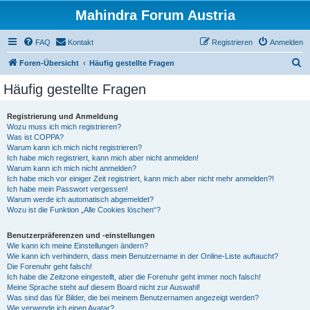
Mahindra Forum Austria
FAQ
Kontakt
Registrieren
Anmelden
S
Foren-Übersicht
Häufig gestellte Fragen
u
Häufig gestellte Fragen
c
h
Registrierung und Anmeldung
Wozu muss ich mich registrieren?
e
Was ist COPPA?
Warum kann ich mich nicht registrieren?
Ich habe mich registriert, kann mich aber nicht anmelden!
Warum kann ich mich nicht anmelden?
Ich habe mich vor einiger Zeit registriert, kann mich aber nicht mehr anmelden?!
Ich habe mein Passwort vergessen!
Warum werde ich automatisch abgemeldet?
Wozu ist die Funktion „Alle Cookies löschen“?
Benutzerpräferenzen und -einstellungen
Wie kann ich meine Einstellungen ändern?
Wie kann ich verhindern, dass mein Benutzername in der Online-Liste auftaucht?
Die Forenuhr geht falsch!
Ich habe die Zeitzone eingestellt, aber die Forenuhr geht immer noch falsch!
Meine Sprache steht auf diesem Board nicht zur Auswahl!
Was sind das für Bilder, die bei meinem Benutzernamen angezeigt werden?
Wie verwende ich einen Avatar?