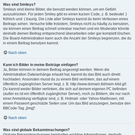
Was sind Smileys?
Smileys sind kleine Bilder, die benutzt werden können, um ein Gefühl
auszudrücken. Für jeden Smiley gibt es einen kurzen Code, z. B. bedeutet :)
fröhlich und :( traurig. Die Liste aller Smileys kannst du beim Verfassen eines
Beitrags sehen. Versuche bitte trotzdem, Smileys nicht zu häufig zu benutzen,
sie können einen Beitrag schnell unlesbar machen und ein Moderator könnte
deshalb deinen Beitrag entsprechend überarbeiten oder gar komplett löschen.
Die Board-Administration kann auch die Anzahl der Smileys begrenzen, die du
in einem Beitrag benutzen kannst.
Nach oben
Kann ich Bilder in meine Beiträge einfügen?
Ja, Bilder können in deinem Beitrag angezeigt werden. Wenn die
Administration Dateianhänge erlaubt hat, kannst du das Bild auch direkt
hochladen. Ansonsten musst du zu einem Bild verlinken, das auf einem
öffentlich zugänglichen Server liegt, z. B. http://www.domain.tld/mein-bild.gif.
Du kannst weder Bilder verlinken, die sich auf deinem eigenen PC befinden
(außer es ist ein öffentlich zugänglicher Server), noch zu Bildern, die nur nach
einer Anmeldung verfügbar sind, z. B. Hotmail- oder Yahoo-Mailboxen, mit
einem Passwort geschützte Seiten usw. Um das Bild anzuzeigen, benutze den
BBCode-Tag „[img]“.
Nach oben
Was sind globale Bekanntmachungen?
Globale Bekanntmachungen beinhalten wichtige Informationen, deshalb