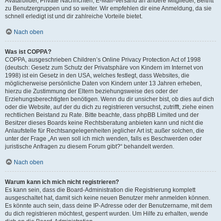
Avatarbilder, Private Nachrichten, E-Mail-Versand an andere Mitglieder, Beitritt
zu Benutzergruppen und so weiter. Wir empfehlen dir eine Anmeldung, da sie
schnell erledigt ist und dir zahlreiche Vorteile bietet.
Nach oben
Was ist COPPA?
COPPA, ausgeschrieben Children’s Online Privacy Protection Act of 1998
(deutsch: Gesetz zum Schutz der Privatsphäre von Kindern im Internet von
1998) ist ein Gesetz in den USA, welches festlegt, dass Websites, die
möglicherweise persönliche Daten von Kindern unter 13 Jahren erheben,
hierzu die Zustimmung der Eltern beziehungsweise des oder der
Erziehungsberechtigten benötigen. Wenn du dir unsicher bist, ob dies auf dich
oder die Website, auf der du dich zu registrieren versuchst, zutrifft, ziehe einen
rechtlichen Beistand zu Rate. Bitte beachte, dass phpBB Limited und der
Besitzer dieses Boards keine Rechtsberatung anbieten kann und nicht die
Anlaufstelle für Rechtsangelegenheiten jeglicher Art ist; außer solchen, die
unter der Frage „An wen soll ich mich wenden, falls es Beschwerden oder
juristische Anfragen zu diesem Forum gibt?“ behandelt werden.
Nach oben
Warum kann ich mich nicht registrieren?
Es kann sein, dass die Board-Administration die Registrierung komplett
ausgeschaltet hat, damit sich keine neuen Benutzer mehr anmelden können.
Es könnte auch sein, dass deine IP-Adresse oder der Benutzername, mit dem
du dich registrieren möchtest, gesperrt wurden. Um Hilfe zu erhalten, wende