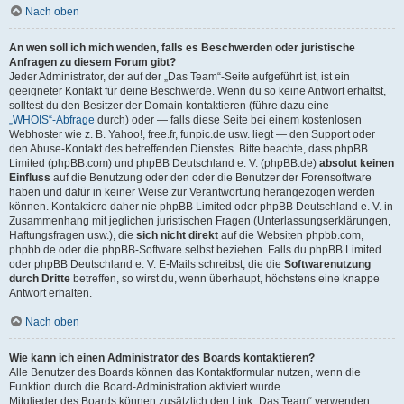
Nach oben
An wen soll ich mich wenden, falls es Beschwerden oder juristische
Anfragen zu diesem Forum gibt?
Jeder Administrator, der auf der „Das Team“-Seite aufgeführt ist, ist ein
geeigneter Kontakt für deine Beschwerde. Wenn du so keine Antwort erhältst,
solltest du den Besitzer der Domain kontaktieren (führe dazu eine
„WHOIS“-Abfrage
durch) oder — falls diese Seite bei einem kostenlosen
Webhoster wie z. B. Yahoo!, free.fr, funpic.de usw. liegt — den Support oder
den Abuse-Kontakt des betreffenden Dienstes. Bitte beachte, dass phpBB
Limited (phpBB.com) und phpBB Deutschland e. V. (phpBB.de)
absolut keinen
Einfluss
auf die Benutzung oder den oder die Benutzer der Forensoftware
haben und dafür in keiner Weise zur Verantwortung herangezogen werden
können. Kontaktiere daher nie phpBB Limited oder phpBB Deutschland e. V. in
Zusammenhang mit jeglichen juristischen Fragen (Unterlassungserklärungen,
Haftungsfragen usw.), die
sich nicht direkt
auf die Websiten phpbb.com,
phpbb.de oder die phpBB-Software selbst beziehen. Falls du phpBB Limited
oder phpBB Deutschland e. V. E-Mails schreibst, die die
Softwarenutzung
durch Dritte
betreffen, so wirst du, wenn überhaupt, höchstens eine knappe
Antwort erhalten.
Nach oben
Wie kann ich einen Administrator des Boards kontaktieren?
Alle Benutzer des Boards können das Kontaktformular nutzen, wenn die
Funktion durch die Board-Administration aktiviert wurde.
Mitglieder des Boards können zusätzlich den Link „Das Team“ verwenden.