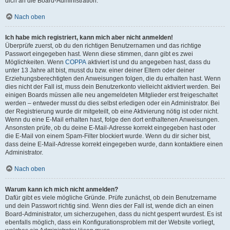
dich an die Board-Administration.
Nach oben
Ich habe mich registriert, kann mich aber nicht anmelden!
Überprüfe zuerst, ob du den richtigen Benutzernamen und das richtige
Passwort eingegeben hast. Wenn diese stimmen, dann gibt es zwei
Möglichkeiten. Wenn
COPPA
aktiviert ist und du angegeben hast, dass du
unter 13 Jahre alt bist, musst du bzw. einer deiner Eltern oder deiner
Erziehungsberechtigten den Anweisungen folgen, die du erhalten hast. Wenn
dies nicht der Fall ist, muss dein Benutzerkonto vielleicht aktiviert werden. Bei
einigen Boards müssen alle neu angemeldeten Mitglieder erst freigeschaltet
werden – entweder musst du dies selbst erledigen oder ein Administrator. Bei
der Registrierung wurde dir mitgeteilt, ob eine Aktivierung nötig ist oder nicht.
Wenn du eine E-Mail erhalten hast, folge den dort enthaltenen Anweisungen.
Ansonsten prüfe, ob du deine E-Mail-Adresse korrekt eingegeben hast oder
die E-Mail von einem Spam-Filter blockiert wurde. Wenn du dir sicher bist,
dass deine E-Mail-Adresse korrekt eingegeben wurde, dann kontaktiere einen
Administrator.
Nach oben
Warum kann ich mich nicht anmelden?
Dafür gibt es viele mögliche Gründe. Prüfe zunächst, ob dein Benutzername
und dein Passwort richtig sind. Wenn dies der Fall ist, wende dich an einen
Board-Administrator, um sicherzugehen, dass du nicht gesperrt wurdest. Es ist
ebenfalls möglich, dass ein Konfigurationsproblem mit der Website vorliegt,