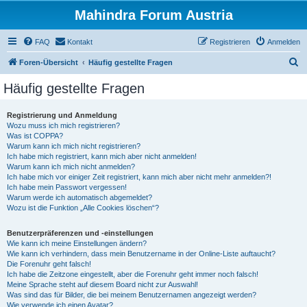
Mahindra Forum Austria
FAQ
Kontakt
Registrieren
Anmelden
S
Foren-Übersicht
Häufig gestellte Fragen
u
Häufig gestellte Fragen
c
h
Registrierung und Anmeldung
Wozu muss ich mich registrieren?
e
Was ist COPPA?
Warum kann ich mich nicht registrieren?
Ich habe mich registriert, kann mich aber nicht anmelden!
Warum kann ich mich nicht anmelden?
Ich habe mich vor einiger Zeit registriert, kann mich aber nicht mehr anmelden?!
Ich habe mein Passwort vergessen!
Warum werde ich automatisch abgemeldet?
Wozu ist die Funktion „Alle Cookies löschen“?
Benutzerpräferenzen und -einstellungen
Wie kann ich meine Einstellungen ändern?
Wie kann ich verhindern, dass mein Benutzername in der Online-Liste auftaucht?
Die Forenuhr geht falsch!
Ich habe die Zeitzone eingestellt, aber die Forenuhr geht immer noch falsch!
Meine Sprache steht auf diesem Board nicht zur Auswahl!
Was sind das für Bilder, die bei meinem Benutzernamen angezeigt werden?
Wie verwende ich einen Avatar?