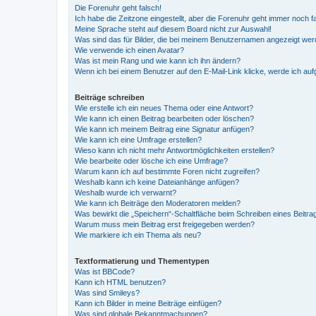
Die Forenuhr geht falsch!
Ich habe die Zeitzone eingestellt, aber die Forenuhr geht immer noch f
Meine Sprache steht auf diesem Board nicht zur Auswahl!
Was sind das für Bilder, die bei meinem Benutzernamen angezeigt we
Wie verwende ich einen Avatar?
Was ist mein Rang und wie kann ich ihn ändern?
Wenn ich bei einem Benutzer auf den E-Mail-Link klicke, werde ich au
Beiträge schreiben
Wie erstelle ich ein neues Thema oder eine Antwort?
Wie kann ich einen Beitrag bearbeiten oder löschen?
Wie kann ich meinem Beitrag eine Signatur anfügen?
Wie kann ich eine Umfrage erstellen?
Wieso kann ich nicht mehr Antwortmöglichkeiten erstellen?
Wie bearbeite oder lösche ich eine Umfrage?
Warum kann ich auf bestimmte Foren nicht zugreifen?
Weshalb kann ich keine Dateianhänge anfügen?
Weshalb wurde ich verwarnt?
Wie kann ich Beiträge den Moderatoren melden?
Was bewirkt die „Speichern“-Schaltfläche beim Schreiben eines Beitra
Warum muss mein Beitrag erst freigegeben werden?
Wie markiere ich ein Thema als neu?
Textformatierung und Thementypen
Was ist BBCode?
Kann ich HTML benutzen?
Was sind Smileys?
Kann ich Bilder in meine Beiträge einfügen?
Was sind globale Bekanntmachungen?