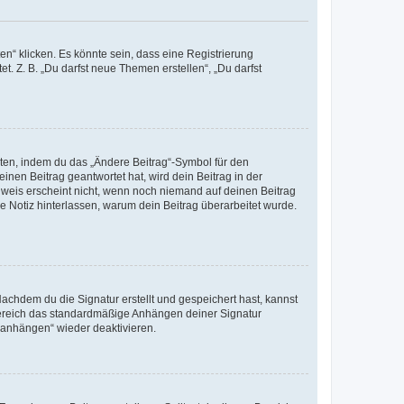
n“ klicken. Es könnte sein, dass eine Registrierung
t. Z. B. „Du darfst neue Themen erstellen“, „Du darfst
iten, indem du das „Ändere Beitrag“-Symbol für den
inen Beitrag geantwortet hat, wird dein Beitrag in der
nweis erscheint nicht, wenn noch niemand auf deinen Beitrag
ne Notiz hinterlassen, warum dein Beitrag überarbeitet wurde.
chdem du die Signatur erstellt und gespeichert hast, kannst
Bereich das standardmäßige Anhängen deiner Signatur
r anhängen“ wieder deaktivieren.