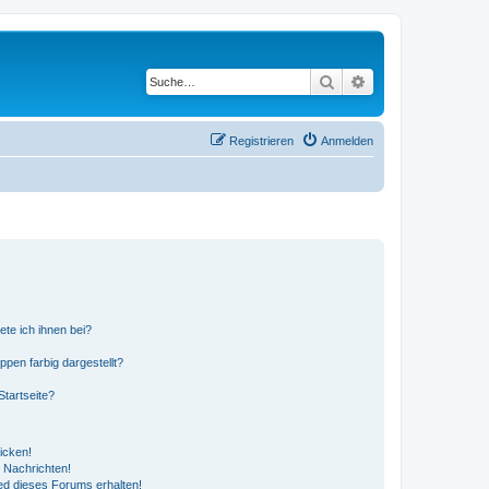
Suche
Erweiterte Suche
Registrieren
Anmelden
ete ich ihnen bei?
en farbig dargestellt?
tartseite?
icken!
 Nachrichten!
ed dieses Forums erhalten!