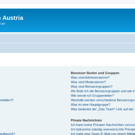
 Austria
orum
Benutzer-Stufen und Gruppen
Was sind Administratoren?
Was sind Moderatoren?
Was sind Benutzergruppen?
Wo finde ich die Benutzergruppen und wie tr
Wie werde ich Gruppenleiter?
anmelden?!
Weshalb werden verschiedene Benutzergrupp
Was ist eine Hauptgruppe?
Was bedeutet der „Das Team“-Link auf der S
Private Nachrichten
Ich kann keine Privaten Nachrichten versch
Ich bekomme ständig unerwünschte Private
auftaucht?
Ich habe eine Spam-E-Mail von einem Mitgli