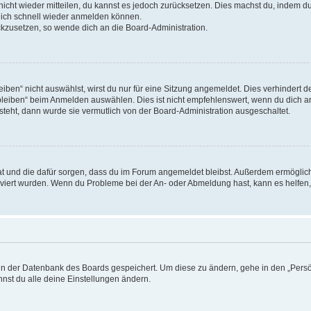
 nicht wieder mitteilen, du kannst es jedoch zurücksetzen. Dies machst du, indem 
 dich schnell wieder anmelden können.
ückzusetzen, so wende dich an die Board-Administration.
en“ nicht auswählst, wirst du nur für eine Sitzung angemeldet. Dies verhindert 
leiben“ beim Anmelden auswählen. Dies ist nicht empfehlenswert, wenn du dich an
 steht, dann wurde sie vermutlich von der Board-Administration ausgeschaltet.
 hat und die dafür sorgen, dass du im Forum angemeldet bleibst. Außerdem ermögli
tiviert wurden. Wenn du Probleme bei der An- oder Abmeldung hast, kann es helfen
n in der Datenbank des Boards gespeichert. Um diese zu ändern, gehe in den „Persö
nst du alle deine Einstellungen ändern.