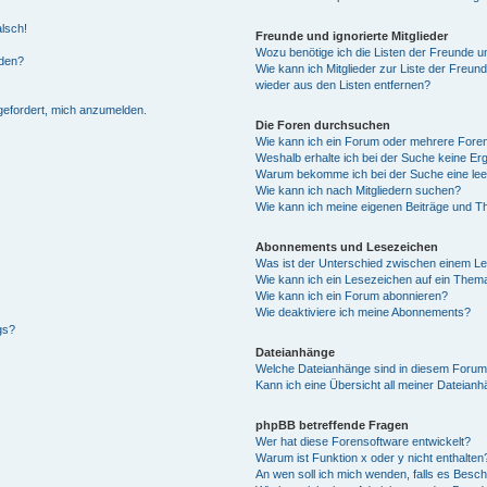
alsch!
Freunde und ignorierte Mitglieder
Wozu benötige ich die Listen der Freunde un
rden?
Wie kann ich Mitglieder zur Liste der Freund
wieder aus den Listen entfernen?
fgefordert, mich anzumelden.
Die Foren durchsuchen
Wie kann ich ein Forum oder mehrere For
Weshalb erhalte ich bei der Suche keine Er
Warum bekomme ich bei der Suche eine lee
Wie kann ich nach Mitgliedern suchen?
Wie kann ich meine eigenen Beiträge und T
Abonnements und Lesezeichen
Was ist der Unterschied zwischen einem L
Wie kann ich ein Lesezeichen auf ein Them
Wie kann ich ein Forum abonnieren?
Wie deaktiviere ich meine Abonnements?
gs?
Dateianhänge
Welche Dateianhänge sind in diesem Forum
Kann ich eine Übersicht all meiner Dateian
phpBB betreffende Fragen
Wer hat diese Forensoftware entwickelt?
Warum ist Funktion x oder y nicht enthalten
An wen soll ich mich wenden, falls es Besc