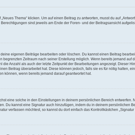
„Neues Thema“ klicken. Um auf einen Beitrag zu antworten, musst du auf „Antworte
e Berechtigungen sind jeweils am Ende der Foren- und der Beitragsansicht aufgeliste
r deine eigenen Beiträge bearbeiten oder löschen. Du kannst einen Beitrag bearbe
inen begrenzten Zeitraum nach seiner Erstellung möglich. Wenn bereits jemand auf de
 die Anzahl als auch der letzte Zeitpunkt der Bearbeitungen angezeigt. Dieser Hi
en Beitrag überarbeitet hat. Diese können jedoch, falls sie es für nötig halten, ei
hen können, wenn bereits jemand darauf geantwortet hat.
st eine solche in den Einstellungen in deinem persönlichen Bereich entwerfen. Na
eren. Du kannst eine Signatur auch hinzufügen, indem du in deinem persönlichen 
atur verfassen möchtest, so kannst du dort einfach das Kontrollkästchen „Signatu