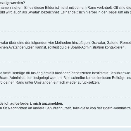
gezeigt werden?
amen stehen. Eines dieser Bilder ist meist mit deinem Rang verknüpft: Oft sind di
ld wird auch als „Avatar“ bezeichnet. Es handelt sich hierbei in der Regel um ein
 Avatar über eine der folgenden vier Methoden hinzufügen: Gravatar, Galerie, Rem
en Avatar benutzen kannst, solltest du die Board-Administration kontaktieren.
viele Beiträge du bislang erstellt hast oder identifizieren bestimmte Benutzer w
 Board-Administration festgelegt wurden. Bitte schreibe keine sinnlosen Beiträge
wird deinen Rang unter Umständen einfach wieder zurücksetzen.
rde ich aufgefordert, mich anzumelden.
ion für Nachrichten an andere Benutzer nutzen, falls diese von der Board-Administ