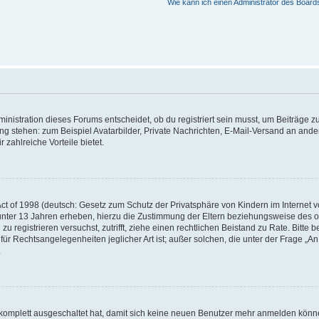
Wie kann ich einen Administrator des Board
istration dieses Forums entscheidet, ob du registriert sein musst, um Beiträge zu s
ung stehen: zum Beispiel Avatarbilder, Private Nachrichten, E-Mail-Versand an ander
 zahlreiche Vorteile bietet.
t of 1998 (deutsch: Gesetz zum Schutz der Privatsphäre von Kindern im Internet vo
unter 13 Jahren erheben, hierzu die Zustimmung der Eltern beziehungsweise des o
h zu registrieren versuchst, zutrifft, ziehe einen rechtlichen Beistand zu Rate. Bit
für Rechtsangelegenheiten jeglicher Art ist; außer solchen, die unter der Frage „
.
g komplett ausgeschaltet hat, damit sich keine neuen Benutzer mehr anmelden könn