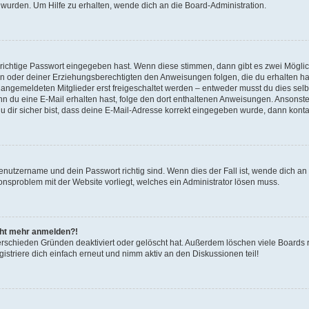
 wurden. Um Hilfe zu erhalten, wende dich an die Board-Administration.
 richtige Passwort eingegeben hast. Wenn diese stimmen, dann gibt es zwei Mögl
tern oder deiner Erziehungsberechtigten den Anweisungen folgen, die du erhalten ha
u angemeldeten Mitglieder erst freigeschaltet werden – entweder musst du dies selbs
. Wenn du eine E-Mail erhalten hast, folge den dort enthaltenen Anweisungen. Ansons
 dir sicher bist, dass deine E-Mail-Adresse korrekt eingegeben wurde, dann kontak
Benutzername und dein Passwort richtig sind. Wenn dies der Fall ist, wende dich a
ionsproblem mit der Website vorliegt, welches ein Administrator lösen muss.
icht mehr anmelden?!
erschieden Gründen deaktiviert oder gelöscht hat. Außerdem löschen viele Boards r
triere dich einfach erneut und nimm aktiv an den Diskussionen teil!