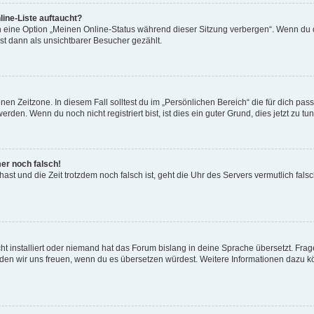
ine-Liste auftaucht?
n eine Option „Meinen Online-Status während dieser Sitzung verbergen“. Wenn du d
st dann als unsichtbarer Besucher gezählt.
en Zeitzone. In diesem Fall solltest du im „Persönlichen Bereich“ die für dich passe
den. Wenn du noch nicht registriert bist, ist dies ein guter Grund, dies jetzt zu tun
mer noch falsch!
t hast und die Zeit trotzdem noch falsch ist, geht die Uhr des Servers vermutlich fal
t installiert oder niemand hat das Forum bislang in deine Sprache übersetzt. Frag
, würden wir uns freuen, wenn du es übersetzen würdest. Weitere Informationen dazu