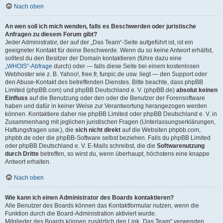
Nach oben
An wen soll ich mich wenden, falls es Beschwerden oder juristische
Anfragen zu diesem Forum gibt?
Jeder Administrator, der auf der „Das Team“-Seite aufgeführt ist, ist ein
geeigneter Kontakt für deine Beschwerde. Wenn du so keine Antwort erhältst,
solltest du den Besitzer der Domain kontaktieren (führe dazu eine
„WHOIS“-Abfrage
durch) oder — falls diese Seite bei einem kostenlosen
Webhoster wie z. B. Yahoo!, free.fr, funpic.de usw. liegt — den Support oder
den Abuse-Kontakt des betreffenden Dienstes. Bitte beachte, dass phpBB
Limited (phpBB.com) und phpBB Deutschland e. V. (phpBB.de)
absolut keinen
Einfluss
auf die Benutzung oder den oder die Benutzer der Forensoftware
haben und dafür in keiner Weise zur Verantwortung herangezogen werden
können. Kontaktiere daher nie phpBB Limited oder phpBB Deutschland e. V. in
Zusammenhang mit jeglichen juristischen Fragen (Unterlassungserklärungen,
Haftungsfragen usw.), die
sich nicht direkt
auf die Websiten phpbb.com,
phpbb.de oder die phpBB-Software selbst beziehen. Falls du phpBB Limited
oder phpBB Deutschland e. V. E-Mails schreibst, die die
Softwarenutzung
durch Dritte
betreffen, so wirst du, wenn überhaupt, höchstens eine knappe
Antwort erhalten.
Nach oben
Wie kann ich einen Administrator des Boards kontaktieren?
Alle Benutzer des Boards können das Kontaktformular nutzen, wenn die
Funktion durch die Board-Administration aktiviert wurde.
Mitglieder des Boards können zusätzlich den Link „Das Team“ verwenden.