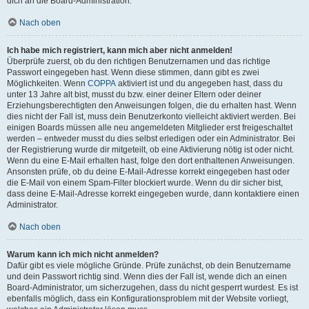
dich an die Board-Administration.
Nach oben
Ich habe mich registriert, kann mich aber nicht anmelden!
Überprüfe zuerst, ob du den richtigen Benutzernamen und das richtige
Passwort eingegeben hast. Wenn diese stimmen, dann gibt es zwei
Möglichkeiten. Wenn
COPPA
aktiviert ist und du angegeben hast, dass du
unter 13 Jahre alt bist, musst du bzw. einer deiner Eltern oder deiner
Erziehungsberechtigten den Anweisungen folgen, die du erhalten hast. Wenn
dies nicht der Fall ist, muss dein Benutzerkonto vielleicht aktiviert werden. Bei
einigen Boards müssen alle neu angemeldeten Mitglieder erst freigeschaltet
werden – entweder musst du dies selbst erledigen oder ein Administrator. Bei
der Registrierung wurde dir mitgeteilt, ob eine Aktivierung nötig ist oder nicht.
Wenn du eine E-Mail erhalten hast, folge den dort enthaltenen Anweisungen.
Ansonsten prüfe, ob du deine E-Mail-Adresse korrekt eingegeben hast oder
die E-Mail von einem Spam-Filter blockiert wurde. Wenn du dir sicher bist,
dass deine E-Mail-Adresse korrekt eingegeben wurde, dann kontaktiere einen
Administrator.
Nach oben
Warum kann ich mich nicht anmelden?
Dafür gibt es viele mögliche Gründe. Prüfe zunächst, ob dein Benutzername
und dein Passwort richtig sind. Wenn dies der Fall ist, wende dich an einen
Board-Administrator, um sicherzugehen, dass du nicht gesperrt wurdest. Es ist
ebenfalls möglich, dass ein Konfigurationsproblem mit der Website vorliegt,