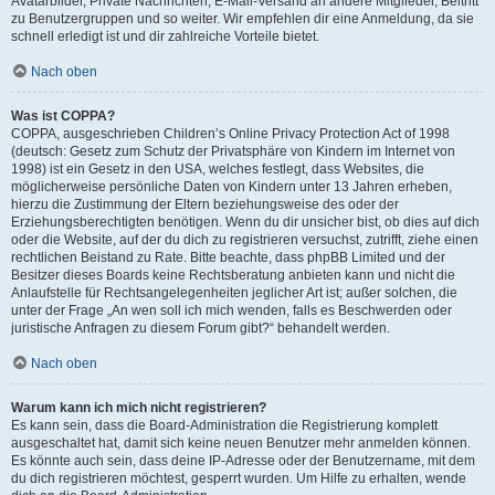
Avatarbilder, Private Nachrichten, E-Mail-Versand an andere Mitglieder, Beitritt
zu Benutzergruppen und so weiter. Wir empfehlen dir eine Anmeldung, da sie
schnell erledigt ist und dir zahlreiche Vorteile bietet.
Nach oben
Was ist COPPA?
COPPA, ausgeschrieben Children’s Online Privacy Protection Act of 1998
(deutsch: Gesetz zum Schutz der Privatsphäre von Kindern im Internet von
1998) ist ein Gesetz in den USA, welches festlegt, dass Websites, die
möglicherweise persönliche Daten von Kindern unter 13 Jahren erheben,
hierzu die Zustimmung der Eltern beziehungsweise des oder der
Erziehungsberechtigten benötigen. Wenn du dir unsicher bist, ob dies auf dich
oder die Website, auf der du dich zu registrieren versuchst, zutrifft, ziehe einen
rechtlichen Beistand zu Rate. Bitte beachte, dass phpBB Limited und der
Besitzer dieses Boards keine Rechtsberatung anbieten kann und nicht die
Anlaufstelle für Rechtsangelegenheiten jeglicher Art ist; außer solchen, die
unter der Frage „An wen soll ich mich wenden, falls es Beschwerden oder
juristische Anfragen zu diesem Forum gibt?“ behandelt werden.
Nach oben
Warum kann ich mich nicht registrieren?
Es kann sein, dass die Board-Administration die Registrierung komplett
ausgeschaltet hat, damit sich keine neuen Benutzer mehr anmelden können.
Es könnte auch sein, dass deine IP-Adresse oder der Benutzername, mit dem
du dich registrieren möchtest, gesperrt wurden. Um Hilfe zu erhalten, wende