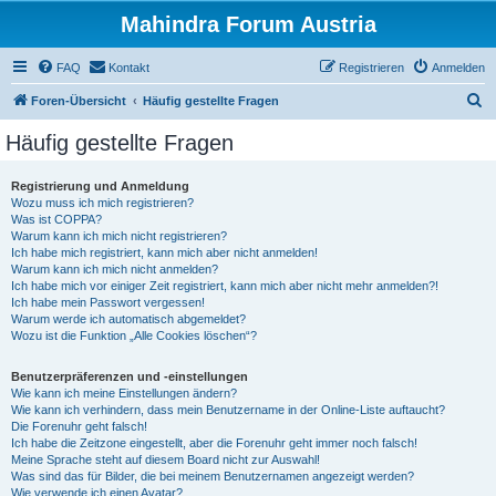
Mahindra Forum Austria
FAQ
Kontakt
Registrieren
Anmelden
S
Foren-Übersicht
Häufig gestellte Fragen
u
Häufig gestellte Fragen
c
h
Registrierung und Anmeldung
Wozu muss ich mich registrieren?
e
Was ist COPPA?
Warum kann ich mich nicht registrieren?
Ich habe mich registriert, kann mich aber nicht anmelden!
Warum kann ich mich nicht anmelden?
Ich habe mich vor einiger Zeit registriert, kann mich aber nicht mehr anmelden?!
Ich habe mein Passwort vergessen!
Warum werde ich automatisch abgemeldet?
Wozu ist die Funktion „Alle Cookies löschen“?
Benutzerpräferenzen und -einstellungen
Wie kann ich meine Einstellungen ändern?
Wie kann ich verhindern, dass mein Benutzername in der Online-Liste auftaucht?
Die Forenuhr geht falsch!
Ich habe die Zeitzone eingestellt, aber die Forenuhr geht immer noch falsch!
Meine Sprache steht auf diesem Board nicht zur Auswahl!
Was sind das für Bilder, die bei meinem Benutzernamen angezeigt werden?
Wie verwende ich einen Avatar?