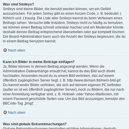
Was sind Smileys?
Smileys sind kleine Bilder, die benutzt werden können, um ein Gefühl
auszudrücken. Für jeden Smiley gibt es einen kurzen Code, z. B. bedeutet :)
fröhlich und :( traurig. Die Liste aller Smileys kannst du beim Verfassen eines
Beitrags sehen. Versuche bitte trotzdem, Smileys nicht zu häufig zu benutzen,
sie können einen Beitrag schnell unlesbar machen und ein Moderator könnte
deshalb deinen Beitrag entsprechend überarbeiten oder gar komplett löschen.
Die Board-Administration kann auch die Anzahl der Smileys begrenzen, die du
in einem Beitrag benutzen kannst.
Nach oben
Kann ich Bilder in meine Beiträge einfügen?
Ja, Bilder können in deinem Beitrag angezeigt werden. Wenn die
Administration Dateianhänge erlaubt hat, kannst du das Bild auch direkt
hochladen. Ansonsten musst du zu einem Bild verlinken, das auf einem
öffentlich zugänglichen Server liegt, z. B. http://www.domain.tld/mein-bild.gif.
Du kannst weder Bilder verlinken, die sich auf deinem eigenen PC befinden
(außer es ist ein öffentlich zugänglicher Server), noch zu Bildern, die nur nach
einer Anmeldung verfügbar sind, z. B. Hotmail- oder Yahoo-Mailboxen, mit
einem Passwort geschützte Seiten usw. Um das Bild anzuzeigen, benutze den
BBCode-Tag „[img]“.
Nach oben
Was sind globale Bekanntmachungen?
Globale Bekanntmachungen beinhalten wichtige Informationen, deshalb