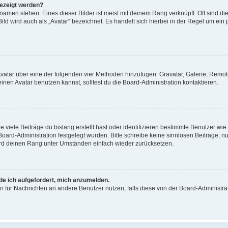
gezeigt werden?
amen stehen. Eines dieser Bilder ist meist mit deinem Rang verknüpft: Oft sind di
ld wird auch als „Avatar“ bezeichnet. Es handelt sich hierbei in der Regel um ein
 Avatar über eine der folgenden vier Methoden hinzufügen: Gravatar, Galerie, Rem
en Avatar benutzen kannst, solltest du die Board-Administration kontaktieren.
viele Beiträge du bislang erstellt hast oder identifizieren bestimmte Benutzer w
 Board-Administration festgelegt wurden. Bitte schreibe keine sinnlosen Beiträge
wird deinen Rang unter Umständen einfach wieder zurücksetzen.
rde ich aufgefordert, mich anzumelden.
ion für Nachrichten an andere Benutzer nutzen, falls diese von der Board-Administ