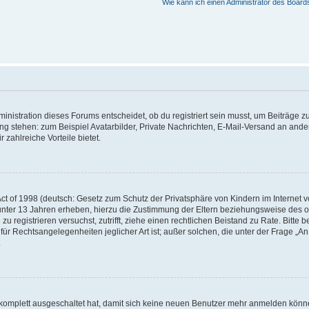
Wie kann ich einen Administrator des Board
istration dieses Forums entscheidet, ob du registriert sein musst, um Beiträge zu s
ung stehen: zum Beispiel Avatarbilder, Private Nachrichten, E-Mail-Versand an ander
 zahlreiche Vorteile bietet.
t of 1998 (deutsch: Gesetz zum Schutz der Privatsphäre von Kindern im Internet vo
unter 13 Jahren erheben, hierzu die Zustimmung der Eltern beziehungsweise des o
h zu registrieren versuchst, zutrifft, ziehe einen rechtlichen Beistand zu Rate. Bit
für Rechtsangelegenheiten jeglicher Art ist; außer solchen, die unter der Frage „
.
g komplett ausgeschaltet hat, damit sich keine neuen Benutzer mehr anmelden könn