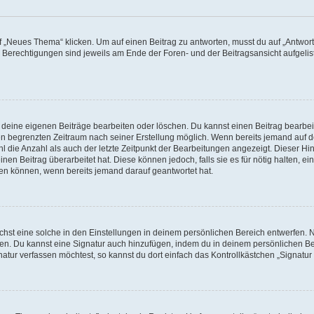
„Neues Thema“ klicken. Um auf einen Beitrag zu antworten, musst du auf „Antworte
e Berechtigungen sind jeweils am Ende der Foren- und der Beitragsansicht aufgeliste
r deine eigenen Beiträge bearbeiten oder löschen. Du kannst einen Beitrag bearbe
inen begrenzten Zeitraum nach seiner Erstellung möglich. Wenn bereits jemand auf de
 die Anzahl als auch der letzte Zeitpunkt der Bearbeitungen angezeigt. Dieser Hi
en Beitrag überarbeitet hat. Diese können jedoch, falls sie es für nötig halten, ei
hen können, wenn bereits jemand darauf geantwortet hat.
st eine solche in den Einstellungen in deinem persönlichen Bereich entwerfen. Na
eren. Du kannst eine Signatur auch hinzufügen, indem du in deinem persönlichen 
atur verfassen möchtest, so kannst du dort einfach das Kontrollkästchen „Signatu