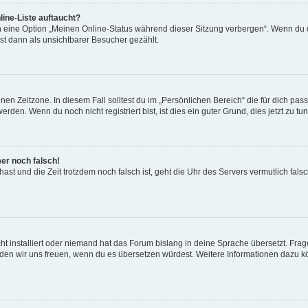
ine-Liste auftaucht?
n eine Option „Meinen Online-Status während dieser Sitzung verbergen“. Wenn du d
st dann als unsichtbarer Besucher gezählt.
en Zeitzone. In diesem Fall solltest du im „Persönlichen Bereich“ die für dich passe
den. Wenn du noch nicht registriert bist, ist dies ein guter Grund, dies jetzt zu tun
mer noch falsch!
t hast und die Zeit trotzdem noch falsch ist, geht die Uhr des Servers vermutlich fal
t installiert oder niemand hat das Forum bislang in deine Sprache übersetzt. Frag
, würden wir uns freuen, wenn du es übersetzen würdest. Weitere Informationen dazu