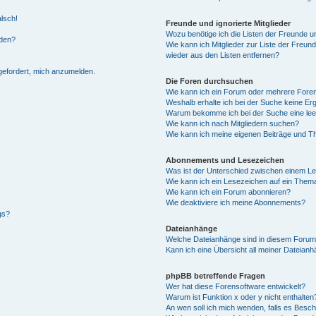
alsch!
Freunde und ignorierte Mitglieder
Wozu benötige ich die Listen der Freunde un
rden?
Wie kann ich Mitglieder zur Liste der Freund
wieder aus den Listen entfernen?
fgefordert, mich anzumelden.
Die Foren durchsuchen
Wie kann ich ein Forum oder mehrere For
Weshalb erhalte ich bei der Suche keine Er
Warum bekomme ich bei der Suche eine lee
Wie kann ich nach Mitgliedern suchen?
Wie kann ich meine eigenen Beiträge und T
Abonnements und Lesezeichen
Was ist der Unterschied zwischen einem L
Wie kann ich ein Lesezeichen auf ein Them
Wie kann ich ein Forum abonnieren?
Wie deaktiviere ich meine Abonnements?
gs?
Dateianhänge
Welche Dateianhänge sind in diesem Forum
Kann ich eine Übersicht all meiner Dateian
phpBB betreffende Fragen
Wer hat diese Forensoftware entwickelt?
Warum ist Funktion x oder y nicht enthalten
An wen soll ich mich wenden, falls es Besc