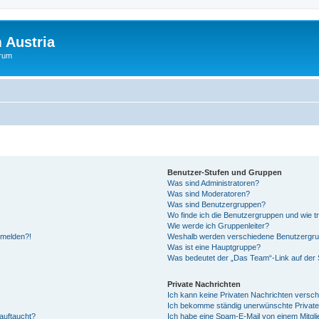
 Austria
orum
Benutzer-Stufen und Gruppen
Was sind Administratoren?
Was sind Moderatoren?
Was sind Benutzergruppen?
Wo finde ich die Benutzergruppen und wie tr
Wie werde ich Gruppenleiter?
anmelden?!
Weshalb werden verschiedene Benutzergrupp
Was ist eine Hauptgruppe?
Was bedeutet der „Das Team“-Link auf der S
Private Nachrichten
Ich kann keine Privaten Nachrichten versch
Ich bekomme ständig unerwünschte Private
auftaucht?
Ich habe eine Spam-E-Mail von einem Mitgli