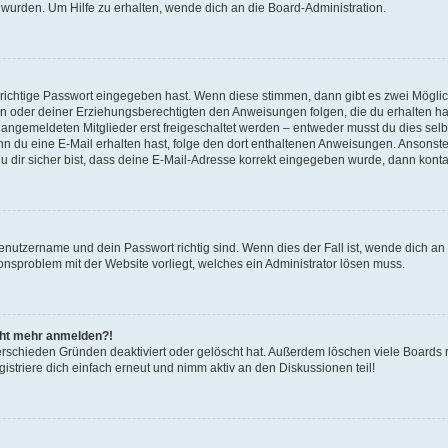
 wurden. Um Hilfe zu erhalten, wende dich an die Board-Administration.
 richtige Passwort eingegeben hast. Wenn diese stimmen, dann gibt es zwei Mögl
tern oder deiner Erziehungsberechtigten den Anweisungen folgen, die du erhalten ha
u angemeldeten Mitglieder erst freigeschaltet werden – entweder musst du dies selbs
. Wenn du eine E-Mail erhalten hast, folge den dort enthaltenen Anweisungen. Ansons
 dir sicher bist, dass deine E-Mail-Adresse korrekt eingegeben wurde, dann kontak
Benutzername und dein Passwort richtig sind. Wenn dies der Fall ist, wende dich a
ionsproblem mit der Website vorliegt, welches ein Administrator lösen muss.
icht mehr anmelden?!
erschieden Gründen deaktiviert oder gelöscht hat. Außerdem löschen viele Boards r
triere dich einfach erneut und nimm aktiv an den Diskussionen teil!