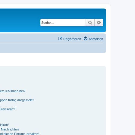
Suche
Erweiterte Suche
Registrieren
Anmelden
ete ich ihnen bei?
en farbig dargestellt?
tartseite?
icken!
 Nachrichten!
ed dieses Forums erhalten!