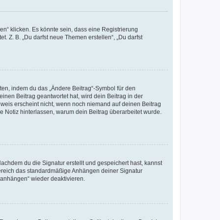
n“ klicken. Es könnte sein, dass eine Registrierung
t. Z. B. „Du darfst neue Themen erstellen“, „Du darfst
iten, indem du das „Ändere Beitrag“-Symbol für den
inen Beitrag geantwortet hat, wird dein Beitrag in der
nweis erscheint nicht, wenn noch niemand auf deinen Beitrag
ne Notiz hinterlassen, warum dein Beitrag überarbeitet wurde.
chdem du die Signatur erstellt und gespeichert hast, kannst
Bereich das standardmäßige Anhängen deiner Signatur
r anhängen“ wieder deaktivieren.