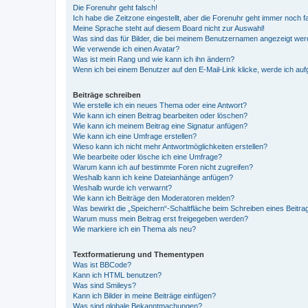
Die Forenuhr geht falsch!
Ich habe die Zeitzone eingestellt, aber die Forenuhr geht immer noch f
Meine Sprache steht auf diesem Board nicht zur Auswahl!
Was sind das für Bilder, die bei meinem Benutzernamen angezeigt we
Wie verwende ich einen Avatar?
Was ist mein Rang und wie kann ich ihn ändern?
Wenn ich bei einem Benutzer auf den E-Mail-Link klicke, werde ich au
Beiträge schreiben
Wie erstelle ich ein neues Thema oder eine Antwort?
Wie kann ich einen Beitrag bearbeiten oder löschen?
Wie kann ich meinem Beitrag eine Signatur anfügen?
Wie kann ich eine Umfrage erstellen?
Wieso kann ich nicht mehr Antwortmöglichkeiten erstellen?
Wie bearbeite oder lösche ich eine Umfrage?
Warum kann ich auf bestimmte Foren nicht zugreifen?
Weshalb kann ich keine Dateianhänge anfügen?
Weshalb wurde ich verwarnt?
Wie kann ich Beiträge den Moderatoren melden?
Was bewirkt die „Speichern“-Schaltfläche beim Schreiben eines Beitra
Warum muss mein Beitrag erst freigegeben werden?
Wie markiere ich ein Thema als neu?
Textformatierung und Thementypen
Was ist BBCode?
Kann ich HTML benutzen?
Was sind Smileys?
Kann ich Bilder in meine Beiträge einfügen?
Was sind globale Bekanntmachungen?