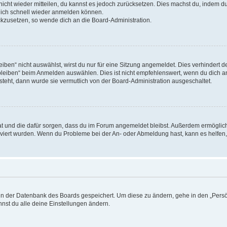
 nicht wieder mitteilen, du kannst es jedoch zurücksetzen. Dies machst du, indem 
 dich schnell wieder anmelden können.
ückzusetzen, so wende dich an die Board-Administration.
en“ nicht auswählst, wirst du nur für eine Sitzung angemeldet. Dies verhindert 
leiben“ beim Anmelden auswählen. Dies ist nicht empfehlenswert, wenn du dich an
 steht, dann wurde sie vermutlich von der Board-Administration ausgeschaltet.
 hat und die dafür sorgen, dass du im Forum angemeldet bleibst. Außerdem ermögli
tiviert wurden. Wenn du Probleme bei der An- oder Abmeldung hast, kann es helfen
n in der Datenbank des Boards gespeichert. Um diese zu ändern, gehe in den „Persö
nst du alle deine Einstellungen ändern.