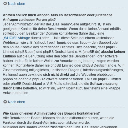
Nach oben
An wen soll ich mich wenden, falls es Beschwerden oder juristische
Anfragen zu diesem Forum gibt?
Jeder Administrator, der auf der „Das Team“-Seite aufgeführt ist, ist ein
geeigneter Kontakt für deine Beschwerde. Wenn du so keine Antwort erhältst,
solltest du den Besitzer der Domain kontaktieren (führe dazu eine
„WHOIS“-Abfrage
durch) oder — falls diese Seite bei einem kostenlosen
Webhoster wie z. B. Yahoo!, free.fr, funpic.de usw. liegt — den Support oder
den Abuse-Kontakt des betreffenden Dienstes. Bitte beachte, dass phpBB
Limited (phpBB.com) und phpBB Deutschland e. V. (phpBB.de)
absolut keinen
Einfluss
auf die Benutzung oder den oder die Benutzer der Forensoftware
haben und dafür in keiner Weise zur Verantwortung herangezogen werden
können. Kontaktiere daher nie phpBB Limited oder phpBB Deutschland e. V. in
Zusammenhang mit jeglichen juristischen Fragen (Unterlassungserklärungen,
Haftungsfragen usw.), die
sich nicht direkt
auf die Websiten phpbb.com,
phpbb.de oder die phpBB-Software selbst beziehen. Falls du phpBB Limited
oder phpBB Deutschland e. V. E-Mails schreibst, die die
Softwarenutzung
durch Dritte
betreffen, so wirst du, wenn überhaupt, höchstens eine knappe
Antwort erhalten.
Nach oben
Wie kann ich einen Administrator des Boards kontaktieren?
Alle Benutzer des Boards können das Kontaktformular nutzen, wenn die
Funktion durch die Board-Administration aktiviert wurde.
Mitglieder des Boards können zusätzlich den Link „Das Team“ verwenden.