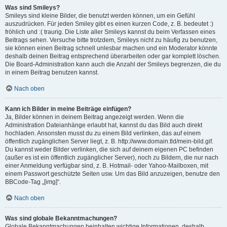
Was sind Smileys?
Smileys sind kleine Bilder, die benutzt werden können, um ein Gefühl
auszudrücken. Für jeden Smiley gibt es einen kurzen Code, z. B. bedeutet :)
fröhlich und :( traurig. Die Liste aller Smileys kannst du beim Verfassen eines
Beitrags sehen. Versuche bitte trotzdem, Smileys nicht zu häufig zu benutzen,
sie können einen Beitrag schnell unlesbar machen und ein Moderator könnte
deshalb deinen Beitrag entsprechend überarbeiten oder gar komplett löschen.
Die Board-Administration kann auch die Anzahl der Smileys begrenzen, die du
in einem Beitrag benutzen kannst.
Nach oben
Kann ich Bilder in meine Beiträge einfügen?
Ja, Bilder können in deinem Beitrag angezeigt werden. Wenn die
Administration Dateianhänge erlaubt hat, kannst du das Bild auch direkt
hochladen. Ansonsten musst du zu einem Bild verlinken, das auf einem
öffentlich zugänglichen Server liegt, z. B. http://www.domain.tld/mein-bild.gif.
Du kannst weder Bilder verlinken, die sich auf deinem eigenen PC befinden
(außer es ist ein öffentlich zugänglicher Server), noch zu Bildern, die nur nach
einer Anmeldung verfügbar sind, z. B. Hotmail- oder Yahoo-Mailboxen, mit
einem Passwort geschützte Seiten usw. Um das Bild anzuzeigen, benutze den
BBCode-Tag „[img]“.
Nach oben
Was sind globale Bekanntmachungen?
Globale Bekanntmachungen beinhalten wichtige Informationen, deshalb