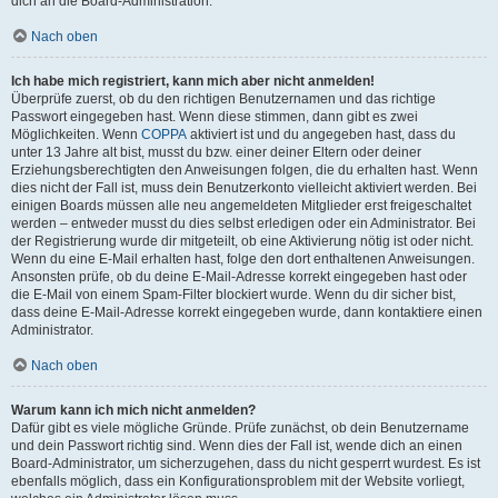
dich an die Board-Administration.
Nach oben
Ich habe mich registriert, kann mich aber nicht anmelden!
Überprüfe zuerst, ob du den richtigen Benutzernamen und das richtige
Passwort eingegeben hast. Wenn diese stimmen, dann gibt es zwei
Möglichkeiten. Wenn
COPPA
aktiviert ist und du angegeben hast, dass du
unter 13 Jahre alt bist, musst du bzw. einer deiner Eltern oder deiner
Erziehungsberechtigten den Anweisungen folgen, die du erhalten hast. Wenn
dies nicht der Fall ist, muss dein Benutzerkonto vielleicht aktiviert werden. Bei
einigen Boards müssen alle neu angemeldeten Mitglieder erst freigeschaltet
werden – entweder musst du dies selbst erledigen oder ein Administrator. Bei
der Registrierung wurde dir mitgeteilt, ob eine Aktivierung nötig ist oder nicht.
Wenn du eine E-Mail erhalten hast, folge den dort enthaltenen Anweisungen.
Ansonsten prüfe, ob du deine E-Mail-Adresse korrekt eingegeben hast oder
die E-Mail von einem Spam-Filter blockiert wurde. Wenn du dir sicher bist,
dass deine E-Mail-Adresse korrekt eingegeben wurde, dann kontaktiere einen
Administrator.
Nach oben
Warum kann ich mich nicht anmelden?
Dafür gibt es viele mögliche Gründe. Prüfe zunächst, ob dein Benutzername
und dein Passwort richtig sind. Wenn dies der Fall ist, wende dich an einen
Board-Administrator, um sicherzugehen, dass du nicht gesperrt wurdest. Es ist
ebenfalls möglich, dass ein Konfigurationsproblem mit der Website vorliegt,