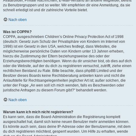
Avatarbilder, Private Nachrichten, E-Mail-Versand an andere Mitglieder, Beitritt
zu Benutzergruppen und so weiter. Wir empfehlen dir eine Anmeldung, da sie
schnell erledigt ist und dir zahlreiche Vorteile bietet.
Nach oben
Was ist COPPA?
COPPA, ausgeschrieben Children’s Online Privacy Protection Act of 1998
(deutsch: Gesetz zum Schutz der Privatsphäre von Kindern im Internet von
1998) ist ein Gesetz in den USA, welches festlegt, dass Websites, die
möglicherweise persönliche Daten von Kindern unter 13 Jahren erheben,
hierzu die Zustimmung der Eltern beziehungsweise des oder der
Erziehungsberechtigten benötigen. Wenn du dir unsicher bist, ob dies auf dich
oder die Website, auf der du dich zu registrieren versuchst, zutrifft, ziehe einen
rechtlichen Beistand zu Rate. Bitte beachte, dass phpBB Limited und der
Besitzer dieses Boards keine Rechtsberatung anbieten kann und nicht die
Anlaufstelle für Rechtsangelegenheiten jeglicher Art ist; außer solchen, die
unter der Frage „An wen soll ich mich wenden, falls es Beschwerden oder
juristische Anfragen zu diesem Forum gibt?“ behandelt werden.
Nach oben
Warum kann ich mich nicht registrieren?
Es kann sein, dass die Board-Administration die Registrierung komplett
ausgeschaltet hat, damit sich keine neuen Benutzer mehr anmelden können.
Es könnte auch sein, dass deine IP-Adresse oder der Benutzername, mit dem
du dich registrieren möchtest, gesperrt wurden. Um Hilfe zu erhalten, wende