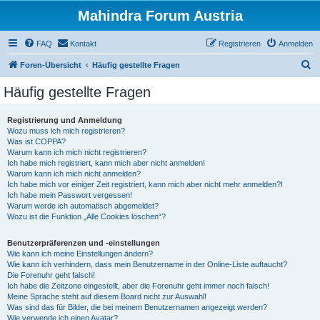
Mahindra Forum Austria
FAQ
Kontakt
Registrieren
Anmelden
S
Foren-Übersicht
Häufig gestellte Fragen
u
Häufig gestellte Fragen
c
h
Registrierung und Anmeldung
Wozu muss ich mich registrieren?
e
Was ist COPPA?
Warum kann ich mich nicht registrieren?
Ich habe mich registriert, kann mich aber nicht anmelden!
Warum kann ich mich nicht anmelden?
Ich habe mich vor einiger Zeit registriert, kann mich aber nicht mehr anmelden?!
Ich habe mein Passwort vergessen!
Warum werde ich automatisch abgemeldet?
Wozu ist die Funktion „Alle Cookies löschen“?
Benutzerpräferenzen und -einstellungen
Wie kann ich meine Einstellungen ändern?
Wie kann ich verhindern, dass mein Benutzername in der Online-Liste auftaucht?
Die Forenuhr geht falsch!
Ich habe die Zeitzone eingestellt, aber die Forenuhr geht immer noch falsch!
Meine Sprache steht auf diesem Board nicht zur Auswahl!
Was sind das für Bilder, die bei meinem Benutzernamen angezeigt werden?
Wie verwende ich einen Avatar?