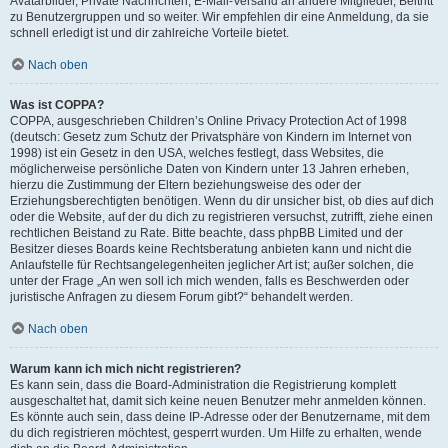
Avatarbilder, Private Nachrichten, E-Mail-Versand an andere Mitglieder, Beitritt
zu Benutzergruppen und so weiter. Wir empfehlen dir eine Anmeldung, da sie
schnell erledigt ist und dir zahlreiche Vorteile bietet.
Nach oben
Was ist COPPA?
COPPA, ausgeschrieben Children’s Online Privacy Protection Act of 1998
(deutsch: Gesetz zum Schutz der Privatsphäre von Kindern im Internet von
1998) ist ein Gesetz in den USA, welches festlegt, dass Websites, die
möglicherweise persönliche Daten von Kindern unter 13 Jahren erheben,
hierzu die Zustimmung der Eltern beziehungsweise des oder der
Erziehungsberechtigten benötigen. Wenn du dir unsicher bist, ob dies auf dich
oder die Website, auf der du dich zu registrieren versuchst, zutrifft, ziehe einen
rechtlichen Beistand zu Rate. Bitte beachte, dass phpBB Limited und der
Besitzer dieses Boards keine Rechtsberatung anbieten kann und nicht die
Anlaufstelle für Rechtsangelegenheiten jeglicher Art ist; außer solchen, die
unter der Frage „An wen soll ich mich wenden, falls es Beschwerden oder
juristische Anfragen zu diesem Forum gibt?“ behandelt werden.
Nach oben
Warum kann ich mich nicht registrieren?
Es kann sein, dass die Board-Administration die Registrierung komplett
ausgeschaltet hat, damit sich keine neuen Benutzer mehr anmelden können.
Es könnte auch sein, dass deine IP-Adresse oder der Benutzername, mit dem
du dich registrieren möchtest, gesperrt wurden. Um Hilfe zu erhalten, wende