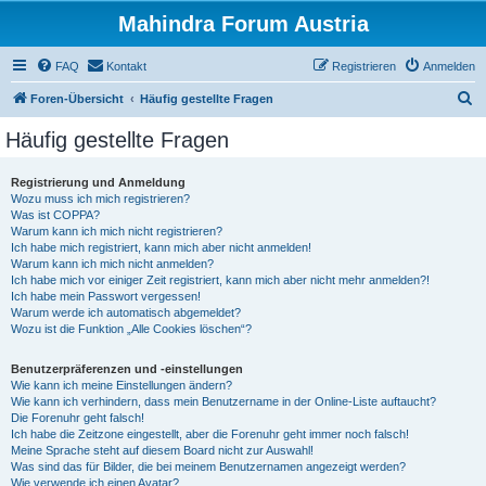
Mahindra Forum Austria
FAQ
Kontakt
Registrieren
Anmelden
S
Foren-Übersicht
Häufig gestellte Fragen
u
Häufig gestellte Fragen
c
h
Registrierung und Anmeldung
Wozu muss ich mich registrieren?
e
Was ist COPPA?
Warum kann ich mich nicht registrieren?
Ich habe mich registriert, kann mich aber nicht anmelden!
Warum kann ich mich nicht anmelden?
Ich habe mich vor einiger Zeit registriert, kann mich aber nicht mehr anmelden?!
Ich habe mein Passwort vergessen!
Warum werde ich automatisch abgemeldet?
Wozu ist die Funktion „Alle Cookies löschen“?
Benutzerpräferenzen und -einstellungen
Wie kann ich meine Einstellungen ändern?
Wie kann ich verhindern, dass mein Benutzername in der Online-Liste auftaucht?
Die Forenuhr geht falsch!
Ich habe die Zeitzone eingestellt, aber die Forenuhr geht immer noch falsch!
Meine Sprache steht auf diesem Board nicht zur Auswahl!
Was sind das für Bilder, die bei meinem Benutzernamen angezeigt werden?
Wie verwende ich einen Avatar?