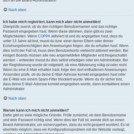
dich an die Board-Administration.
Nach oben
Ich habe mich registriert, kann mich aber nicht anmelden!
Überprüfe zuerst, ob du den richtigen Benutzernamen und das richtige
Passwort eingegeben hast. Wenn diese stimmen, dann gibt es zwei
Möglichkeiten. Wenn
COPPA
aktiviert ist und du angegeben hast, dass du
unter 13 Jahre alt bist, musst du bzw. einer deiner Eltern oder deiner
Erziehungsberechtigten den Anweisungen folgen, die du erhalten hast. Wenn
dies nicht der Fall ist, muss dein Benutzerkonto vielleicht aktiviert werden. Bei
einigen Boards müssen alle neu angemeldeten Mitglieder erst freigeschaltet
werden – entweder musst du dies selbst erledigen oder ein Administrator. Bei
der Registrierung wurde dir mitgeteilt, ob eine Aktivierung nötig ist oder nicht.
Wenn du eine E-Mail erhalten hast, folge den dort enthaltenen Anweisungen.
Ansonsten prüfe, ob du deine E-Mail-Adresse korrekt eingegeben hast oder
die E-Mail von einem Spam-Filter blockiert wurde. Wenn du dir sicher bist,
dass deine E-Mail-Adresse korrekt eingegeben wurde, dann kontaktiere einen
Administrator.
Nach oben
Warum kann ich mich nicht anmelden?
Dafür gibt es viele mögliche Gründe. Prüfe zunächst, ob dein Benutzername
und dein Passwort richtig sind. Wenn dies der Fall ist, wende dich an einen
Board-Administrator, um sicherzugehen, dass du nicht gesperrt wurdest. Es ist
ebenfalls möglich, dass ein Konfigurationsproblem mit der Website vorliegt,