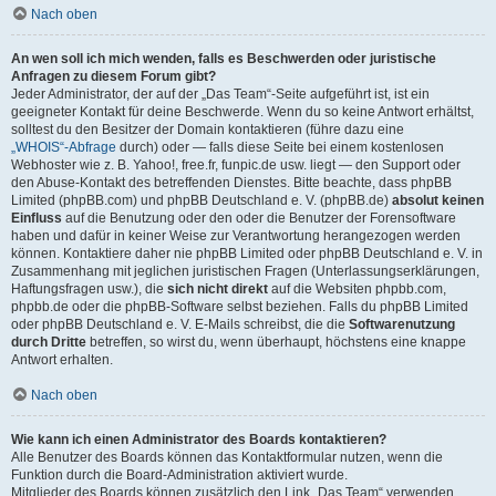
Nach oben
An wen soll ich mich wenden, falls es Beschwerden oder juristische
Anfragen zu diesem Forum gibt?
Jeder Administrator, der auf der „Das Team“-Seite aufgeführt ist, ist ein
geeigneter Kontakt für deine Beschwerde. Wenn du so keine Antwort erhältst,
solltest du den Besitzer der Domain kontaktieren (führe dazu eine
„WHOIS“-Abfrage
durch) oder — falls diese Seite bei einem kostenlosen
Webhoster wie z. B. Yahoo!, free.fr, funpic.de usw. liegt — den Support oder
den Abuse-Kontakt des betreffenden Dienstes. Bitte beachte, dass phpBB
Limited (phpBB.com) und phpBB Deutschland e. V. (phpBB.de)
absolut keinen
Einfluss
auf die Benutzung oder den oder die Benutzer der Forensoftware
haben und dafür in keiner Weise zur Verantwortung herangezogen werden
können. Kontaktiere daher nie phpBB Limited oder phpBB Deutschland e. V. in
Zusammenhang mit jeglichen juristischen Fragen (Unterlassungserklärungen,
Haftungsfragen usw.), die
sich nicht direkt
auf die Websiten phpbb.com,
phpbb.de oder die phpBB-Software selbst beziehen. Falls du phpBB Limited
oder phpBB Deutschland e. V. E-Mails schreibst, die die
Softwarenutzung
durch Dritte
betreffen, so wirst du, wenn überhaupt, höchstens eine knappe
Antwort erhalten.
Nach oben
Wie kann ich einen Administrator des Boards kontaktieren?
Alle Benutzer des Boards können das Kontaktformular nutzen, wenn die
Funktion durch die Board-Administration aktiviert wurde.
Mitglieder des Boards können zusätzlich den Link „Das Team“ verwenden.