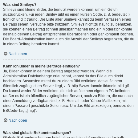
Was sind Smileys?
Smileys sind kleine Bilder, die benutzt werden können, um ein Gefühl
auszudrücken. Für jeden Smiley gibt es einen kurzen Code, z. B. bedeutet :)
fröhlich und :( traurig. Die Liste aller Smileys kannst du beim Verfassen eines
Beitrags sehen. Versuche bitte trotzdem, Smileys nicht zu häufig zu benutzen,
sie können einen Beitrag schnell unlesbar machen und ein Moderator könnte
deshalb deinen Beitrag entsprechend überarbeiten oder gar komplett löschen.
Die Board-Administration kann auch die Anzahl der Smileys begrenzen, die du
in einem Beitrag benutzen kannst.
Nach oben
Kann ich Bilder in meine Beiträge einfügen?
Ja, Bilder können in deinem Beitrag angezeigt werden. Wenn die
Administration Dateianhänge erlaubt hat, kannst du das Bild auch direkt
hochladen. Ansonsten musst du zu einem Bild verlinken, das auf einem
öffentlich zugänglichen Server liegt, z. B. http://www.domain.tld/mein-bild.gif.
Du kannst weder Bilder verlinken, die sich auf deinem eigenen PC befinden
(außer es ist ein öffentlich zugänglicher Server), noch zu Bildern, die nur nach
einer Anmeldung verfügbar sind, z. B. Hotmail- oder Yahoo-Mailboxen, mit
einem Passwort geschützte Seiten usw. Um das Bild anzuzeigen, benutze den
BBCode-Tag „[img]“.
Nach oben
Was sind globale Bekanntmachungen?
Globale Bekanntmachungen beinhalten wichtige Informationen, deshalb