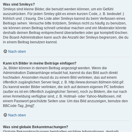
Was sind Smileys?
Smileys sind kleine Bilder, die benutzt werden können, um ein Gefühl
auszudrücken. Für jeden Smiley gibt es einen kurzen Code, z. B. bedeutet :)
fröhlich und :( traurig. Die Liste aller Smileys kannst du beim Verfassen eines
Beitrags sehen. Versuche bitte trotzdem, Smileys nicht zu häufig zu benutzen,
sie können einen Beitrag schnell unlesbar machen und ein Moderator könnte
deshalb deinen Beitrag entsprechend überarbeiten oder gar komplett löschen.
Die Board-Administration kann auch die Anzahl der Smileys begrenzen, die du
in einem Beitrag benutzen kannst.
Nach oben
Kann ich Bilder in meine Beiträge einfügen?
Ja, Bilder können in deinem Beitrag angezeigt werden. Wenn die
Administration Dateianhänge erlaubt hat, kannst du das Bild auch direkt
hochladen. Ansonsten musst du zu einem Bild verlinken, das auf einem
öffentlich zugänglichen Server liegt, z. B. http://www.domain.tld/mein-bild.gif.
Du kannst weder Bilder verlinken, die sich auf deinem eigenen PC befinden
(außer es ist ein öffentlich zugänglicher Server), noch zu Bildern, die nur nach
einer Anmeldung verfügbar sind, z. B. Hotmail- oder Yahoo-Mailboxen, mit
einem Passwort geschützte Seiten usw. Um das Bild anzuzeigen, benutze den
BBCode-Tag „[img]“.
Nach oben
Was sind globale Bekanntmachungen?
Globale Bekanntmachungen beinhalten wichtige Informationen, deshalb