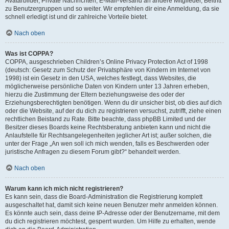
Avatarbilder, Private Nachrichten, E-Mail-Versand an andere Mitglieder, Beitritt
zu Benutzergruppen und so weiter. Wir empfehlen dir eine Anmeldung, da sie
schnell erledigt ist und dir zahlreiche Vorteile bietet.
Nach oben
Was ist COPPA?
COPPA, ausgeschrieben Children’s Online Privacy Protection Act of 1998
(deutsch: Gesetz zum Schutz der Privatsphäre von Kindern im Internet von
1998) ist ein Gesetz in den USA, welches festlegt, dass Websites, die
möglicherweise persönliche Daten von Kindern unter 13 Jahren erheben,
hierzu die Zustimmung der Eltern beziehungsweise des oder der
Erziehungsberechtigten benötigen. Wenn du dir unsicher bist, ob dies auf dich
oder die Website, auf der du dich zu registrieren versuchst, zutrifft, ziehe einen
rechtlichen Beistand zu Rate. Bitte beachte, dass phpBB Limited und der
Besitzer dieses Boards keine Rechtsberatung anbieten kann und nicht die
Anlaufstelle für Rechtsangelegenheiten jeglicher Art ist; außer solchen, die
unter der Frage „An wen soll ich mich wenden, falls es Beschwerden oder
juristische Anfragen zu diesem Forum gibt?“ behandelt werden.
Nach oben
Warum kann ich mich nicht registrieren?
Es kann sein, dass die Board-Administration die Registrierung komplett
ausgeschaltet hat, damit sich keine neuen Benutzer mehr anmelden können.
Es könnte auch sein, dass deine IP-Adresse oder der Benutzername, mit dem
du dich registrieren möchtest, gesperrt wurden. Um Hilfe zu erhalten, wende