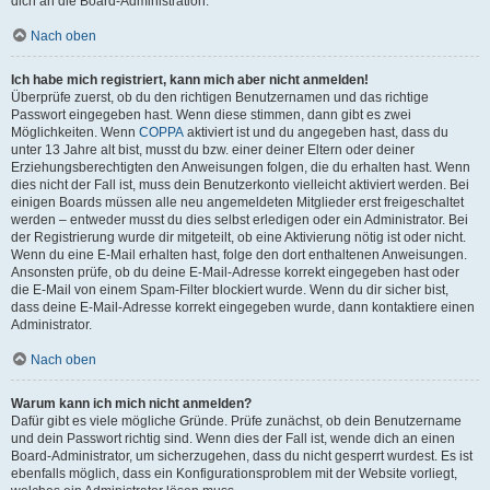
dich an die Board-Administration.
Nach oben
Ich habe mich registriert, kann mich aber nicht anmelden!
Überprüfe zuerst, ob du den richtigen Benutzernamen und das richtige
Passwort eingegeben hast. Wenn diese stimmen, dann gibt es zwei
Möglichkeiten. Wenn
COPPA
aktiviert ist und du angegeben hast, dass du
unter 13 Jahre alt bist, musst du bzw. einer deiner Eltern oder deiner
Erziehungsberechtigten den Anweisungen folgen, die du erhalten hast. Wenn
dies nicht der Fall ist, muss dein Benutzerkonto vielleicht aktiviert werden. Bei
einigen Boards müssen alle neu angemeldeten Mitglieder erst freigeschaltet
werden – entweder musst du dies selbst erledigen oder ein Administrator. Bei
der Registrierung wurde dir mitgeteilt, ob eine Aktivierung nötig ist oder nicht.
Wenn du eine E-Mail erhalten hast, folge den dort enthaltenen Anweisungen.
Ansonsten prüfe, ob du deine E-Mail-Adresse korrekt eingegeben hast oder
die E-Mail von einem Spam-Filter blockiert wurde. Wenn du dir sicher bist,
dass deine E-Mail-Adresse korrekt eingegeben wurde, dann kontaktiere einen
Administrator.
Nach oben
Warum kann ich mich nicht anmelden?
Dafür gibt es viele mögliche Gründe. Prüfe zunächst, ob dein Benutzername
und dein Passwort richtig sind. Wenn dies der Fall ist, wende dich an einen
Board-Administrator, um sicherzugehen, dass du nicht gesperrt wurdest. Es ist
ebenfalls möglich, dass ein Konfigurationsproblem mit der Website vorliegt,