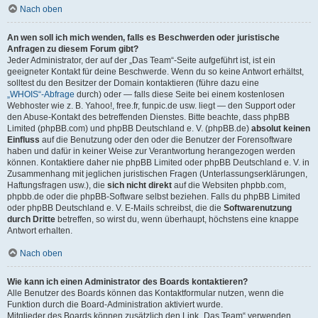
Nach oben
An wen soll ich mich wenden, falls es Beschwerden oder juristische
Anfragen zu diesem Forum gibt?
Jeder Administrator, der auf der „Das Team“-Seite aufgeführt ist, ist ein
geeigneter Kontakt für deine Beschwerde. Wenn du so keine Antwort erhältst,
solltest du den Besitzer der Domain kontaktieren (führe dazu eine
„WHOIS“-Abfrage
durch) oder — falls diese Seite bei einem kostenlosen
Webhoster wie z. B. Yahoo!, free.fr, funpic.de usw. liegt — den Support oder
den Abuse-Kontakt des betreffenden Dienstes. Bitte beachte, dass phpBB
Limited (phpBB.com) und phpBB Deutschland e. V. (phpBB.de)
absolut keinen
Einfluss
auf die Benutzung oder den oder die Benutzer der Forensoftware
haben und dafür in keiner Weise zur Verantwortung herangezogen werden
können. Kontaktiere daher nie phpBB Limited oder phpBB Deutschland e. V. in
Zusammenhang mit jeglichen juristischen Fragen (Unterlassungserklärungen,
Haftungsfragen usw.), die
sich nicht direkt
auf die Websiten phpbb.com,
phpbb.de oder die phpBB-Software selbst beziehen. Falls du phpBB Limited
oder phpBB Deutschland e. V. E-Mails schreibst, die die
Softwarenutzung
durch Dritte
betreffen, so wirst du, wenn überhaupt, höchstens eine knappe
Antwort erhalten.
Nach oben
Wie kann ich einen Administrator des Boards kontaktieren?
Alle Benutzer des Boards können das Kontaktformular nutzen, wenn die
Funktion durch die Board-Administration aktiviert wurde.
Mitglieder des Boards können zusätzlich den Link „Das Team“ verwenden.