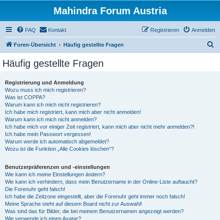
Mahindra Forum Austria
FAQ
Kontakt
Registrieren
Anmelden
S
Foren-Übersicht
Häufig gestellte Fragen
u
Häufig gestellte Fragen
c
h
Registrierung und Anmeldung
Wozu muss ich mich registrieren?
e
Was ist COPPA?
Warum kann ich mich nicht registrieren?
Ich habe mich registriert, kann mich aber nicht anmelden!
Warum kann ich mich nicht anmelden?
Ich habe mich vor einiger Zeit registriert, kann mich aber nicht mehr anmelden?!
Ich habe mein Passwort vergessen!
Warum werde ich automatisch abgemeldet?
Wozu ist die Funktion „Alle Cookies löschen“?
Benutzerpräferenzen und -einstellungen
Wie kann ich meine Einstellungen ändern?
Wie kann ich verhindern, dass mein Benutzername in der Online-Liste auftaucht?
Die Forenuhr geht falsch!
Ich habe die Zeitzone eingestellt, aber die Forenuhr geht immer noch falsch!
Meine Sprache steht auf diesem Board nicht zur Auswahl!
Was sind das für Bilder, die bei meinem Benutzernamen angezeigt werden?
Wie verwende ich einen Avatar?