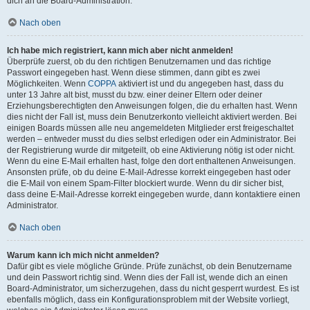
dich an die Board-Administration.
Nach oben
Ich habe mich registriert, kann mich aber nicht anmelden!
Überprüfe zuerst, ob du den richtigen Benutzernamen und das richtige
Passwort eingegeben hast. Wenn diese stimmen, dann gibt es zwei
Möglichkeiten. Wenn
COPPA
aktiviert ist und du angegeben hast, dass du
unter 13 Jahre alt bist, musst du bzw. einer deiner Eltern oder deiner
Erziehungsberechtigten den Anweisungen folgen, die du erhalten hast. Wenn
dies nicht der Fall ist, muss dein Benutzerkonto vielleicht aktiviert werden. Bei
einigen Boards müssen alle neu angemeldeten Mitglieder erst freigeschaltet
werden – entweder musst du dies selbst erledigen oder ein Administrator. Bei
der Registrierung wurde dir mitgeteilt, ob eine Aktivierung nötig ist oder nicht.
Wenn du eine E-Mail erhalten hast, folge den dort enthaltenen Anweisungen.
Ansonsten prüfe, ob du deine E-Mail-Adresse korrekt eingegeben hast oder
die E-Mail von einem Spam-Filter blockiert wurde. Wenn du dir sicher bist,
dass deine E-Mail-Adresse korrekt eingegeben wurde, dann kontaktiere einen
Administrator.
Nach oben
Warum kann ich mich nicht anmelden?
Dafür gibt es viele mögliche Gründe. Prüfe zunächst, ob dein Benutzername
und dein Passwort richtig sind. Wenn dies der Fall ist, wende dich an einen
Board-Administrator, um sicherzugehen, dass du nicht gesperrt wurdest. Es ist
ebenfalls möglich, dass ein Konfigurationsproblem mit der Website vorliegt,