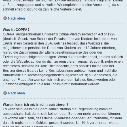
Avatarbilder, Private Nachrichten, E-Mail-Versand an andere Mitglieder, Beitritt
zu Benutzergruppen und so weiter. Wir empfehlen dir eine Anmeldung, da sie
schnell erledigt ist und dir zahlreiche Vorteile bietet.
Nach oben
Was ist COPPA?
COPPA, ausgeschrieben Children’s Online Privacy Protection Act of 1998
(deutsch: Gesetz zum Schutz der Privatsphäre von Kindern im Internet von
1998) ist ein Gesetz in den USA, welches festlegt, dass Websites, die
möglicherweise persönliche Daten von Kindern unter 13 Jahren erheben,
hierzu die Zustimmung der Eltern beziehungsweise des oder der
Erziehungsberechtigten benötigen. Wenn du dir unsicher bist, ob dies auf dich
oder die Website, auf der du dich zu registrieren versuchst, zutrifft, ziehe einen
rechtlichen Beistand zu Rate. Bitte beachte, dass phpBB Limited und der
Besitzer dieses Boards keine Rechtsberatung anbieten kann und nicht die
Anlaufstelle für Rechtsangelegenheiten jeglicher Art ist; außer solchen, die
unter der Frage „An wen soll ich mich wenden, falls es Beschwerden oder
juristische Anfragen zu diesem Forum gibt?“ behandelt werden.
Nach oben
Warum kann ich mich nicht registrieren?
Es kann sein, dass die Board-Administration die Registrierung komplett
ausgeschaltet hat, damit sich keine neuen Benutzer mehr anmelden können.
Es könnte auch sein, dass deine IP-Adresse oder der Benutzername, mit dem
du dich registrieren möchtest, gesperrt wurden. Um Hilfe zu erhalten, wende