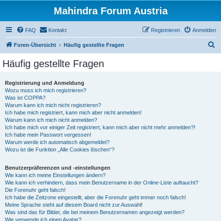
Mahindra Forum Austria
FAQ
Kontakt
Registrieren
Anmelden
S
Foren-Übersicht
Häufig gestellte Fragen
u
Häufig gestellte Fragen
c
h
Registrierung und Anmeldung
Wozu muss ich mich registrieren?
e
Was ist COPPA?
Warum kann ich mich nicht registrieren?
Ich habe mich registriert, kann mich aber nicht anmelden!
Warum kann ich mich nicht anmelden?
Ich habe mich vor einiger Zeit registriert, kann mich aber nicht mehr anmelden?!
Ich habe mein Passwort vergessen!
Warum werde ich automatisch abgemeldet?
Wozu ist die Funktion „Alle Cookies löschen“?
Benutzerpräferenzen und -einstellungen
Wie kann ich meine Einstellungen ändern?
Wie kann ich verhindern, dass mein Benutzername in der Online-Liste auftaucht?
Die Forenuhr geht falsch!
Ich habe die Zeitzone eingestellt, aber die Forenuhr geht immer noch falsch!
Meine Sprache steht auf diesem Board nicht zur Auswahl!
Was sind das für Bilder, die bei meinem Benutzernamen angezeigt werden?
Wie verwende ich einen Avatar?