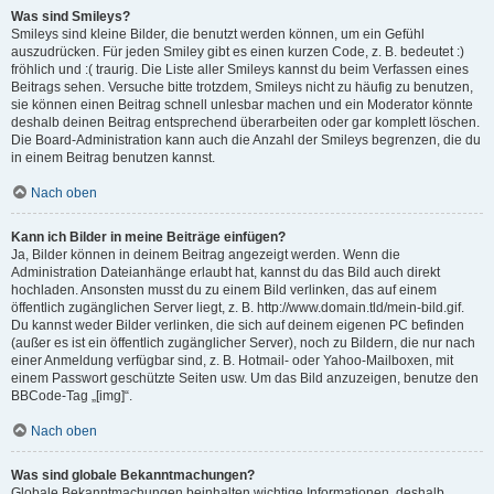
Was sind Smileys?
Smileys sind kleine Bilder, die benutzt werden können, um ein Gefühl
auszudrücken. Für jeden Smiley gibt es einen kurzen Code, z. B. bedeutet :)
fröhlich und :( traurig. Die Liste aller Smileys kannst du beim Verfassen eines
Beitrags sehen. Versuche bitte trotzdem, Smileys nicht zu häufig zu benutzen,
sie können einen Beitrag schnell unlesbar machen und ein Moderator könnte
deshalb deinen Beitrag entsprechend überarbeiten oder gar komplett löschen.
Die Board-Administration kann auch die Anzahl der Smileys begrenzen, die du
in einem Beitrag benutzen kannst.
Nach oben
Kann ich Bilder in meine Beiträge einfügen?
Ja, Bilder können in deinem Beitrag angezeigt werden. Wenn die
Administration Dateianhänge erlaubt hat, kannst du das Bild auch direkt
hochladen. Ansonsten musst du zu einem Bild verlinken, das auf einem
öffentlich zugänglichen Server liegt, z. B. http://www.domain.tld/mein-bild.gif.
Du kannst weder Bilder verlinken, die sich auf deinem eigenen PC befinden
(außer es ist ein öffentlich zugänglicher Server), noch zu Bildern, die nur nach
einer Anmeldung verfügbar sind, z. B. Hotmail- oder Yahoo-Mailboxen, mit
einem Passwort geschützte Seiten usw. Um das Bild anzuzeigen, benutze den
BBCode-Tag „[img]“.
Nach oben
Was sind globale Bekanntmachungen?
Globale Bekanntmachungen beinhalten wichtige Informationen, deshalb