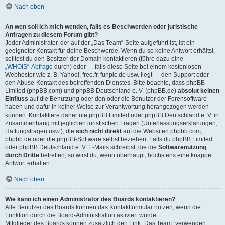
Nach oben
An wen soll ich mich wenden, falls es Beschwerden oder juristische
Anfragen zu diesem Forum gibt?
Jeder Administrator, der auf der „Das Team“-Seite aufgeführt ist, ist ein
geeigneter Kontakt für deine Beschwerde. Wenn du so keine Antwort erhältst,
solltest du den Besitzer der Domain kontaktieren (führe dazu eine
„WHOIS“-Abfrage
durch) oder — falls diese Seite bei einem kostenlosen
Webhoster wie z. B. Yahoo!, free.fr, funpic.de usw. liegt — den Support oder
den Abuse-Kontakt des betreffenden Dienstes. Bitte beachte, dass phpBB
Limited (phpBB.com) und phpBB Deutschland e. V. (phpBB.de)
absolut keinen
Einfluss
auf die Benutzung oder den oder die Benutzer der Forensoftware
haben und dafür in keiner Weise zur Verantwortung herangezogen werden
können. Kontaktiere daher nie phpBB Limited oder phpBB Deutschland e. V. in
Zusammenhang mit jeglichen juristischen Fragen (Unterlassungserklärungen,
Haftungsfragen usw.), die
sich nicht direkt
auf die Websiten phpbb.com,
phpbb.de oder die phpBB-Software selbst beziehen. Falls du phpBB Limited
oder phpBB Deutschland e. V. E-Mails schreibst, die die
Softwarenutzung
durch Dritte
betreffen, so wirst du, wenn überhaupt, höchstens eine knappe
Antwort erhalten.
Nach oben
Wie kann ich einen Administrator des Boards kontaktieren?
Alle Benutzer des Boards können das Kontaktformular nutzen, wenn die
Funktion durch die Board-Administration aktiviert wurde.
Mitglieder des Boards können zusätzlich den Link „Das Team“ verwenden.