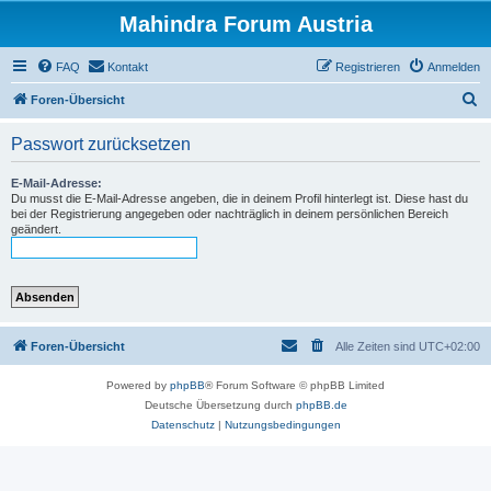
Mahindra Forum Austria
FAQ
Kontakt
Registrieren
Anmelden
S
Foren-Übersicht
u
Passwort zurücksetzen
c
h
E-Mail-Adresse:
Du musst die E-Mail-Adresse angeben, die in deinem Profil hinterlegt ist. Diese hast du
e
bei der Registrierung angegeben oder nachträglich in deinem persönlichen Bereich
geändert.
Foren-Übersicht
Alle Zeiten sind
UTC+02:00
Powered by
phpBB
® Forum Software © phpBB Limited
Deutsche Übersetzung durch
phpBB.de
Datenschutz
|
Nutzungsbedingungen