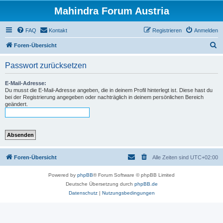
Mahindra Forum Austria
FAQ
Kontakt
Registrieren
Anmelden
S
Foren-Übersicht
u
Passwort zurücksetzen
c
h
E-Mail-Adresse:
Du musst die E-Mail-Adresse angeben, die in deinem Profil hinterlegt ist. Diese hast du
e
bei der Registrierung angegeben oder nachträglich in deinem persönlichen Bereich
geändert.
Foren-Übersicht
Alle Zeiten sind
UTC+02:00
Powered by
phpBB
® Forum Software © phpBB Limited
Deutsche Übersetzung durch
phpBB.de
Datenschutz
|
Nutzungsbedingungen