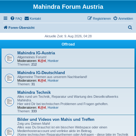
Mahindra Forum Austria
FAQ
Kontakt
Registrieren
Anmelden
S
Foren-Übersicht
u
Aktuelle Zeit: 9. Aug 2026, 04:28
c
Offroad
h
Mahindra IG-Austria
e
Allgemeines Forum!
Moderatoren:
K@rl
,
Honker
Themen:
212
Mahindra IG-Deutschland
Allgemeine Themen aus unserem Nachbarland!
Moderatoren:
K@rl
,
Honker
Themen:
31
Mahindra Technik
Alles rund um Technik, Reparatur und Wartung des Dieselkraftwerks
Mahindra.
Hier wird Dir bei technischen Problemen und Fragen geholfen.
Moderatoren:
K@rl
,
Honker
Themen:
333
Bilder und Videos von Mahis und Treffen
Zeig uns Deinen Mahi!
Alles was Du brauchst ist ein bisschen Webspace oder einen
Medienhosteraccount und verlinke aktiv im Beitrag.
(Keine technischen Reparaturthemen oder Anfragen - diese bitte im Technik