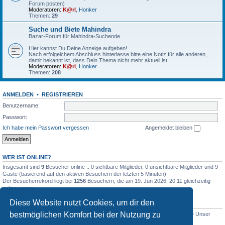
Forum posten)
Moderatoren:
K@rl
,
Honker
Themen:
29
Suche und Biete Mahindra
Bazar-Forum für Mahindra-Suchende.
Hier kannst Du Deine Anzeige aufgeben!
Nach erfolgeichem Abschluss hinterlasse bitte eine Notiz für alle anderen,
damit bekannt ist, dass Dein Thema nicht mehr aktuell ist.
Moderatoren:
K@rl
,
Honker
Themen:
208
ANMELDEN
•
REGISTRIEREN
Benutzername:
Passwort:
Ich habe mein Passwort vergessen
Angemeldet bleiben
WER IST ONLINE?
Insgesamt sind
9
Besucher online :: 0 sichtbare Mitglieder, 0 unsichtbare Mitglieder und 9
Gäste (basierend auf den aktiven Besuchern der letzten 5 Minuten)
Der Besucherrekord liegt bei
1256
Besuchern, die am 19. Jun 2026, 20:11 gleichzeitig
online waren.
Diese Website nutzt Cookies, um dir den
STATISTIK
bestmöglichen Komfort bei der Nutzung zu
Beiträge insgesamt
4517
• Themen insgesamt
801
• Mitglieder insgesamt
341
• Unser
neuestes Mitglied:
Lothar