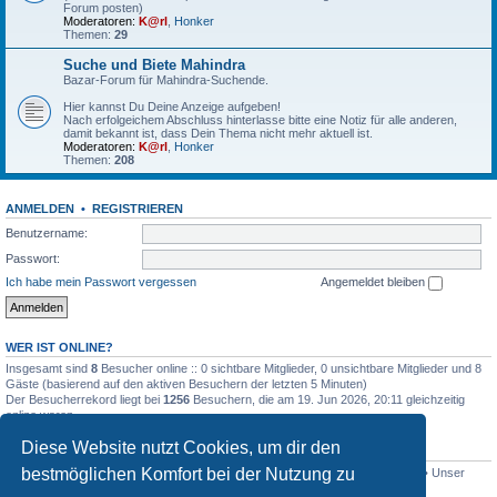
Forum posten)
Moderatoren:
K@rl
,
Honker
Themen:
29
Suche und Biete Mahindra
Bazar-Forum für Mahindra-Suchende.
Hier kannst Du Deine Anzeige aufgeben!
Nach erfolgeichem Abschluss hinterlasse bitte eine Notiz für alle anderen,
damit bekannt ist, dass Dein Thema nicht mehr aktuell ist.
Moderatoren:
K@rl
,
Honker
Themen:
208
ANMELDEN
•
REGISTRIEREN
Benutzername:
Passwort:
Ich habe mein Passwort vergessen
Angemeldet bleiben
WER IST ONLINE?
Insgesamt sind
8
Besucher online :: 0 sichtbare Mitglieder, 0 unsichtbare Mitglieder und 8
Gäste (basierend auf den aktiven Besuchern der letzten 5 Minuten)
Der Besucherrekord liegt bei
1256
Besuchern, die am 19. Jun 2026, 20:11 gleichzeitig
online waren.
Diese Website nutzt Cookies, um dir den
STATISTIK
bestmöglichen Komfort bei der Nutzung zu
Beiträge insgesamt
4515
• Themen insgesamt
801
• Mitglieder insgesamt
341
• Unser
neuestes Mitglied:
Lothar