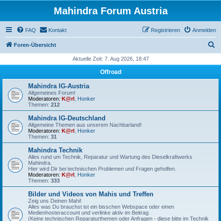
Mahindra Forum Austria
FAQ
Kontakt
Registrieren
Anmelden
S
Foren-Übersicht
u
Aktuelle Zeit: 7. Aug 2026, 18:47
c
Offroad
h
Mahindra IG-Austria
e
Allgemeines Forum!
Moderatoren:
K@rl
,
Honker
Themen:
212
Mahindra IG-Deutschland
Allgemeine Themen aus unserem Nachbarland!
Moderatoren:
K@rl
,
Honker
Themen:
31
Mahindra Technik
Alles rund um Technik, Reparatur und Wartung des Dieselkraftwerks
Mahindra.
Hier wird Dir bei technischen Problemen und Fragen geholfen.
Moderatoren:
K@rl
,
Honker
Themen:
333
Bilder und Videos von Mahis und Treffen
Zeig uns Deinen Mahi!
Alles was Du brauchst ist ein bisschen Webspace oder einen
Medienhosteraccount und verlinke aktiv im Beitrag.
(Keine technischen Reparaturthemen oder Anfragen - diese bitte im Technik