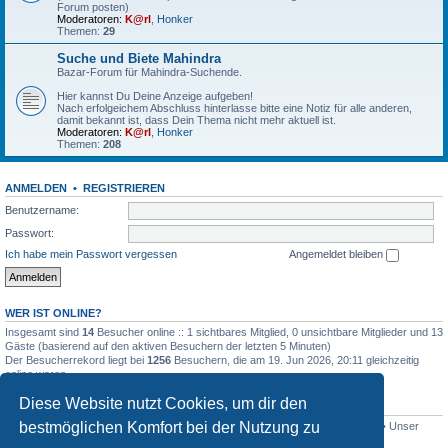
Forum posten)
Moderatoren:
K@rl
,
Honker
Themen:
29
Suche und Biete Mahindra
Bazar-Forum für Mahindra-Suchende.
Hier kannst Du Deine Anzeige aufgeben!
Nach erfolgeichem Abschluss hinterlasse bitte eine Notiz für alle anderen,
damit bekannt ist, dass Dein Thema nicht mehr aktuell ist.
Moderatoren:
K@rl
,
Honker
Themen:
208
ANMELDEN
•
REGISTRIEREN
Benutzername:
Passwort:
Ich habe mein Passwort vergessen
Angemeldet bleiben
WER IST ONLINE?
Insgesamt sind
14
Besucher online :: 1 sichtbares Mitglied, 0 unsichtbare Mitglieder und 13
Gäste (basierend auf den aktiven Besuchern der letzten 5 Minuten)
Der Besucherrekord liegt bei
1256
Besuchern, die am 19. Jun 2026, 20:11 gleichzeitig
online waren.
Diese Website nutzt Cookies, um dir den
STATISTIK
bestmöglichen Komfort bei der Nutzung zu
Beiträge insgesamt
4515
• Themen insgesamt
801
• Mitglieder insgesamt
341
• Unser
neuestes Mitglied:
Lothar