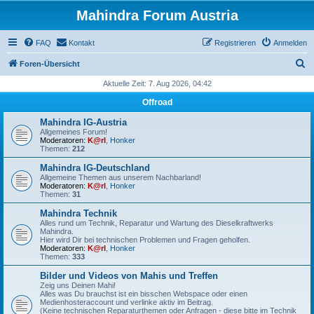
Mahindra Forum Austria
FAQ
Kontakt
Registrieren
Anmelden
S
Foren-Übersicht
u
Aktuelle Zeit: 7. Aug 2026, 04:42
c
Offroad
h
Mahindra IG-Austria
e
Allgemeines Forum!
Moderatoren:
K@rl
,
Honker
Themen:
212
Mahindra IG-Deutschland
Allgemeine Themen aus unserem Nachbarland!
Moderatoren:
K@rl
,
Honker
Themen:
31
Mahindra Technik
Alles rund um Technik, Reparatur und Wartung des Dieselkraftwerks
Mahindra.
Hier wird Dir bei technischen Problemen und Fragen geholfen.
Moderatoren:
K@rl
,
Honker
Themen:
333
Bilder und Videos von Mahis und Treffen
Zeig uns Deinen Mahi!
Alles was Du brauchst ist ein bisschen Webspace oder einen
Medienhosteraccount und verlinke aktiv im Beitrag.
(Keine technischen Reparaturthemen oder Anfragen - diese bitte im Technik