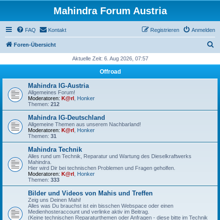
Mahindra Forum Austria
FAQ
Kontakt
Registrieren
Anmelden
S
Foren-Übersicht
u
Aktuelle Zeit: 6. Aug 2026, 07:57
c
Offroad
h
Mahindra IG-Austria
e
Allgemeines Forum!
Moderatoren:
K@rl
,
Honker
Themen:
212
Mahindra IG-Deutschland
Allgemeine Themen aus unserem Nachbarland!
Moderatoren:
K@rl
,
Honker
Themen:
31
Mahindra Technik
Alles rund um Technik, Reparatur und Wartung des Dieselkraftwerks
Mahindra.
Hier wird Dir bei technischen Problemen und Fragen geholfen.
Moderatoren:
K@rl
,
Honker
Themen:
333
Bilder und Videos von Mahis und Treffen
Zeig uns Deinen Mahi!
Alles was Du brauchst ist ein bisschen Webspace oder einen
Medienhosteraccount und verlinke aktiv im Beitrag.
(Keine technischen Reparaturthemen oder Anfragen - diese bitte im Technik