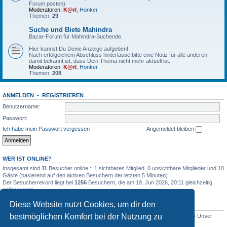
Forum posten)
Moderatoren:
K@rl
,
Honker
Themen:
29
Suche und Biete Mahindra
Bazar-Forum für Mahindra-Suchende.
Hier kannst Du Deine Anzeige aufgeben!
Nach erfolgeichem Abschluss hinterlasse bitte eine Notiz für alle anderen,
damit bekannt ist, dass Dein Thema nicht mehr aktuell ist.
Moderatoren:
K@rl
,
Honker
Themen:
208
ANMELDEN
•
REGISTRIEREN
Benutzername:
Passwort:
Ich habe mein Passwort vergessen
Angemeldet bleiben
WER IST ONLINE?
Insgesamt sind
11
Besucher online :: 1 sichtbares Mitglied, 0 unsichtbare Mitglieder und 10
Gäste (basierend auf den aktiven Besuchern der letzten 5 Minuten)
Der Besucherrekord liegt bei
1256
Besuchern, die am 19. Jun 2026, 20:11 gleichzeitig
online waren.
Diese Website nutzt Cookies, um dir den
STATISTIK
bestmöglichen Komfort bei der Nutzung zu
Beiträge insgesamt
4515
• Themen insgesamt
801
• Mitglieder insgesamt
341
• Unser
neuestes Mitglied:
Lothar