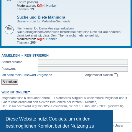
Forum posten)
Moderatoren:
K@rl
,
Honker
Themen:
29
Suche und Biete Mahindra
Bazar-Forum für Mahindra-Suchende.
Hier kannst Du Deine Anzeige aufgeben!
Nach erfolgeichem Abschluss hinterlasse bitte eine Notiz für alle anderen,
damit bekannt ist, dass Dein Thema nicht mehr aktuell ist.
Moderatoren:
K@rl
,
Honker
Themen:
208
ANMELDEN
•
REGISTRIEREN
Benutzername:
Passwort:
Ich habe mein Passwort vergessen
Angemeldet bleiben
WER IST ONLINE?
Insgesamt sind
5
Besucher online :: 1 sichtbares Mitglied, 0 unsichtbare Mitglieder und 4
Gäste (basierend auf den aktiven Besuchern der letzten 5 Minuten)
Der Besucherrekord liegt bei
1256
Besuchern, die am 19. Jun 2026, 20:11 gleichzeitig
online waren.
Diese Website nutzt Cookies, um dir den
STATISTIK
bestmöglichen Komfort bei der Nutzung zu
Beiträge insgesamt
4515
• Themen insgesamt
801
• Mitglieder insgesamt
341
• Unser
neuestes Mitglied:
Lothar