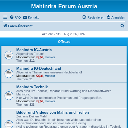
Mahindra Forum Austria
FAQ
Kontakt
Registrieren
Anmelden
S
Foren-Übersicht
u
Aktuelle Zeit: 8. Aug 2026, 00:48
c
Offroad
h
Mahindra IG-Austria
e
Allgemeines Forum!
Moderatoren:
K@rl
,
Honker
Themen:
212
Mahindra IG-Deutschland
Allgemeine Themen aus unserem Nachbarland!
Moderatoren:
K@rl
,
Honker
Themen:
31
Mahindra Technik
Alles rund um Technik, Reparatur und Wartung des Dieselkraftwerks
Mahindra.
Hier wird Dir bei technischen Problemen und Fragen geholfen.
Moderatoren:
K@rl
,
Honker
Themen:
333
Bilder und Videos von Mahis und Treffen
Zeig uns Deinen Mahi!
Alles was Du brauchst ist ein bisschen Webspace oder einen
Medienhosteraccount und verlinke aktiv im Beitrag.
(Keine technischen Reparaturthemen oder Anfragen - diese bitte im Technik