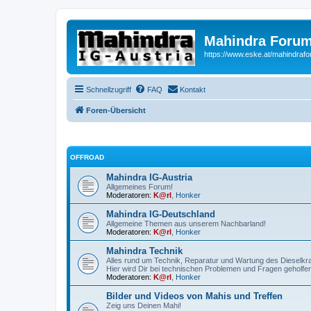
Mahindra Forum
https://www.eske.at/mahindraf
Schnellzugriff
FAQ
Kontakt
Foren-Übersicht
OFFROAD
Mahindra IG-Austria
Allgemeines Forum!
Moderatoren:
K@rl
,
Honker
Mahindra IG-Deutschland
Allgemeine Themen aus unserem Nachbarland!
Moderatoren:
K@rl
,
Honker
Mahindra Technik
Alles rund um Technik, Reparatur und Wartung des Dieselkr
Hier wird Dir bei technischen Problemen und Fragen geholfen
Moderatoren:
K@rl
,
Honker
Bilder und Videos von Mahis und Treffen
Zeig uns Deinen Mahi!