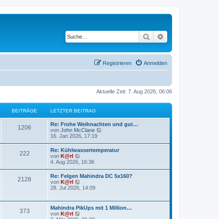
Suche
Erweiterte Suche
Registrieren
Anmelden
Aktuelle Zeit: 7. Aug 2026, 06:06
BEITRÄGE
LETZTER BEITRAG
Re: Frohe Weihnachten und gut…
1206
N
von
John McClane
e
16. Jan 2026, 17:19
u
e
Re: Kühlwassertemperatur
222
s
N
von
K@rl
t
e
4. Aug 2026, 16:36
e
u
r
e
Re: Felgen Mahindra DC 5x160?
B
2128
s
N
von
K@rl
e
t
e
28. Jul 2026, 14:09
i
e
u
t
r
e
r
B
s
a
Mahindra PikUps mit 1 Million…
e
373
t
g
N
von
K@rl
i
e