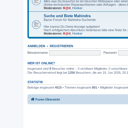
Alles was Du brauchst ist ein bisschen Webspace oder einen
(Keine technischen Reparaturthemen oder Anfragen - diese b
Moderatoren:
K@rl
,
Honker
Suche und Biete Mahindra
Bazar-Forum für Mahindra-Suchende.
Hier kannst Du Deine Anzeige aufgeben!
Nach erfolgeichem Abschluss hinterlasse bitte eine Notiz für 
Moderatoren:
K@rl
,
Honker
ANMELDEN
•
REGISTRIEREN
Benutzername:
Passwort:
WER IST ONLINE?
Insgesamt sind
9
Besucher online :: 0 sichtbare Mitglieder, 0 unsichtbar
Der Besucherrekord liegt bei
1256
Besuchern, die am 19. Jun 2026, 20:11
STATISTIK
Beiträge insgesamt
4515
• Themen insgesamt
801
• Mitglieder insgesam
Foren-Übersicht