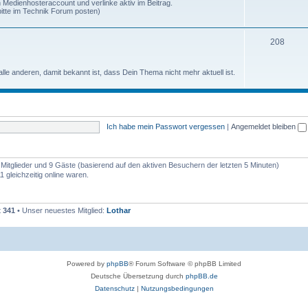
 Medienhosteraccount und verlinke aktiv im Beitrag.
itte im Technik Forum posten)
208
alle anderen, damit bekannt ist, dass Dein Thema nicht mehr aktuell ist.
Ich habe mein Passwort vergessen
|
Angemeldet bleiben
e Mitglieder und 9 Gäste (basierend auf den aktiven Besuchern der letzten 5 Minuten)
 gleichzeitig online waren.
t
341
• Unser neuestes Mitglied:
Lothar
Powered by
phpBB
® Forum Software © phpBB Limited
Deutsche Übersetzung durch
phpBB.de
Datenschutz
|
Nutzungsbedingungen