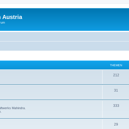
 Austria
orum
THEMEN
212
31
333
aftwerks Mahindra.
.
29