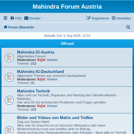
Mahindra Forum Austria
FAQ
Kontakt
Registrieren
Anmelden
S
Foren-Übersicht
u
Aktuelle Zeit: 6. Aug 2026, 22:54
c
Offroad
h
Mahindra IG-Austria
e
Allgemeines Forum!
Moderatoren:
K@rl
,
Honker
Themen:
212
Mahindra IG-Deutschland
Allgemeine Themen aus unserem Nachbarland!
Moderatoren:
K@rl
,
Honker
Themen:
31
Mahindra Technik
Alles rund um Technik, Reparatur und Wartung des Dieselkraftwerks
Mahindra.
Hier wird Dir bei technischen Problemen und Fragen geholfen.
Moderatoren:
K@rl
,
Honker
Themen:
333
Bilder und Videos von Mahis und Treffen
Zeig uns Deinen Mahi!
Alles was Du brauchst ist ein bisschen Webspace oder einen
Medienhosteraccount und verlinke aktiv im Beitrag.
(Keine technischen Reparaturthemen oder Anfragen - diese bitte im Technik