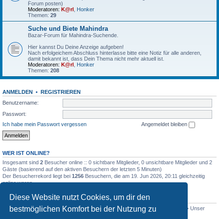
Forum posten)
Moderatoren:
K@rl
,
Honker
Themen:
29
Suche und Biete Mahindra
Bazar-Forum für Mahindra-Suchende.
Hier kannst Du Deine Anzeige aufgeben!
Nach erfolgeichem Abschluss hinterlasse bitte eine Notiz für alle anderen,
damit bekannt ist, dass Dein Thema nicht mehr aktuell ist.
Moderatoren:
K@rl
,
Honker
Themen:
208
ANMELDEN
•
REGISTRIEREN
Benutzername:
Passwort:
Ich habe mein Passwort vergessen
Angemeldet bleiben
WER IST ONLINE?
Insgesamt sind
2
Besucher online :: 0 sichtbare Mitglieder, 0 unsichtbare Mitglieder und 2
Gäste (basierend auf den aktiven Besuchern der letzten 5 Minuten)
Der Besucherrekord liegt bei
1256
Besuchern, die am 19. Jun 2026, 20:11 gleichzeitig
online waren.
Diese Website nutzt Cookies, um dir den
STATISTIK
bestmöglichen Komfort bei der Nutzung zu
Beiträge insgesamt
4515
• Themen insgesamt
801
• Mitglieder insgesamt
341
• Unser
neuestes Mitglied:
Lothar