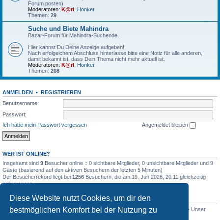
Forum posten)
Moderatoren:
K@rl
,
Honker
Themen:
29
Suche und Biete Mahindra
Bazar-Forum für Mahindra-Suchende.
Hier kannst Du Deine Anzeige aufgeben!
Nach erfolgeichem Abschluss hinterlasse bitte eine Notiz für alle anderen,
damit bekannt ist, dass Dein Thema nicht mehr aktuell ist.
Moderatoren:
K@rl
,
Honker
Themen:
208
ANMELDEN
•
REGISTRIEREN
Benutzername:
Passwort:
Ich habe mein Passwort vergessen
Angemeldet bleiben
WER IST ONLINE?
Insgesamt sind
9
Besucher online :: 0 sichtbare Mitglieder, 0 unsichtbare Mitglieder und 9
Gäste (basierend auf den aktiven Besuchern der letzten 5 Minuten)
Der Besucherrekord liegt bei
1256
Besuchern, die am 19. Jun 2026, 20:11 gleichzeitig
online waren.
Diese Website nutzt Cookies, um dir den
STATISTIK
bestmöglichen Komfort bei der Nutzung zu
Beiträge insgesamt
4517
• Themen insgesamt
801
• Mitglieder insgesamt
341
• Unser
neuestes Mitglied:
Lothar