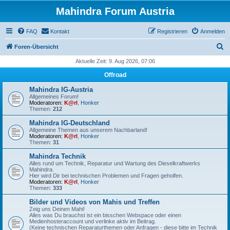
Mahindra Forum Austria
FAQ
Kontakt
Registrieren
Anmelden
S
Foren-Übersicht
u
Aktuelle Zeit: 9. Aug 2026, 07:06
c
Offroad
h
Mahindra IG-Austria
e
Allgemeines Forum!
Moderatoren:
K@rl
,
Honker
Themen:
212
Mahindra IG-Deutschland
Allgemeine Themen aus unserem Nachbarland!
Moderatoren:
K@rl
,
Honker
Themen:
31
Mahindra Technik
Alles rund um Technik, Reparatur und Wartung des Dieselkraftwerks
Mahindra.
Hier wird Dir bei technischen Problemen und Fragen geholfen.
Moderatoren:
K@rl
,
Honker
Themen:
333
Bilder und Videos von Mahis und Treffen
Zeig uns Deinen Mahi!
Alles was Du brauchst ist ein bisschen Webspace oder einen
Medienhosteraccount und verlinke aktiv im Beitrag.
(Keine technischen Reparaturthemen oder Anfragen - diese bitte im Technik