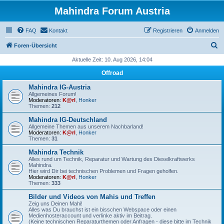
Mahindra Forum Austria
FAQ
Kontakt
Registrieren
Anmelden
S
Foren-Übersicht
u
Aktuelle Zeit: 10. Aug 2026, 14:04
c
Offroad
h
Mahindra IG-Austria
e
Allgemeines Forum!
Moderatoren:
K@rl
,
Honker
Themen:
212
Mahindra IG-Deutschland
Allgemeine Themen aus unserem Nachbarland!
Moderatoren:
K@rl
,
Honker
Themen:
31
Mahindra Technik
Alles rund um Technik, Reparatur und Wartung des Dieselkraftwerks
Mahindra.
Hier wird Dir bei technischen Problemen und Fragen geholfen.
Moderatoren:
K@rl
,
Honker
Themen:
333
Bilder und Videos von Mahis und Treffen
Zeig uns Deinen Mahi!
Alles was Du brauchst ist ein bisschen Webspace oder einen
Medienhosteraccount und verlinke aktiv im Beitrag.
(Keine technischen Reparaturthemen oder Anfragen - diese bitte im Technik