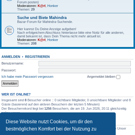
Forum posten)
Moderatoren:
K@rl
,
Honker
Themen:
29
Suche und Biete Mahindra
Bazar-Forum für Mahindra-Suchende.
Hier kannst Du Deine Anzeige aufgeben!
Nach erfolgeichem Abschluss hinterlasse bitte eine Notiz für alle anderen,
damit bekannt ist, dass Dein Thema nicht mehr aktuell ist.
Moderatoren:
K@rl
,
Honker
Themen:
208
ANMELDEN
•
REGISTRIEREN
Benutzername:
Passwort:
Ich habe mein Passwort vergessen
Angemeldet bleiben
WER IST ONLINE?
Insgesamt sind
8
Besucher online :: 0 sichtbare Mitglieder, 0 unsichtbare Mitglieder und 8
Gäste (basierend auf den aktiven Besuchern der letzten 5 Minuten)
Der Besucherrekord liegt bei
1256
Besuchern, die am 19. Jun 2026, 20:11 gleichzeitig
online waren.
Diese Website nutzt Cookies, um dir den
STATISTIK
bestmöglichen Komfort bei der Nutzung zu
Beiträge insgesamt
4518
• Themen insgesamt
801
• Mitglieder insgesamt
341
• Unser
neuestes Mitglied:
Lothar