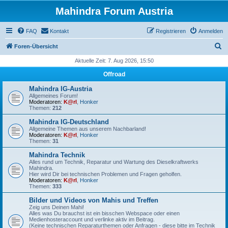
Mahindra Forum Austria
FAQ
Kontakt
Registrieren
Anmelden
S
Foren-Übersicht
u
Aktuelle Zeit: 7. Aug 2026, 15:50
c
Offroad
h
Mahindra IG-Austria
e
Allgemeines Forum!
Moderatoren:
K@rl
,
Honker
Themen:
212
Mahindra IG-Deutschland
Allgemeine Themen aus unserem Nachbarland!
Moderatoren:
K@rl
,
Honker
Themen:
31
Mahindra Technik
Alles rund um Technik, Reparatur und Wartung des Dieselkraftwerks
Mahindra.
Hier wird Dir bei technischen Problemen und Fragen geholfen.
Moderatoren:
K@rl
,
Honker
Themen:
333
Bilder und Videos von Mahis und Treffen
Zeig uns Deinen Mahi!
Alles was Du brauchst ist ein bisschen Webspace oder einen
Medienhosteraccount und verlinke aktiv im Beitrag.
(Keine technischen Reparaturthemen oder Anfragen - diese bitte im Technik