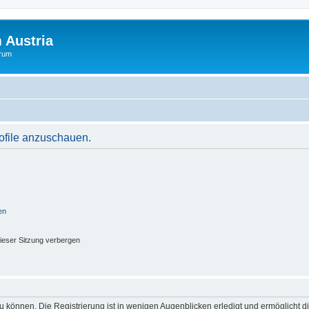
 Austria
orum
rofile anzuschauen.
en
ieser Sitzung verbergen
 können. Die Registrierung ist in wenigen Augenblicken erledigt und ermöglicht di