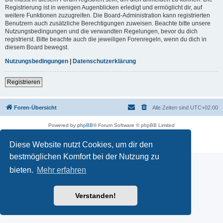
Registrierung ist in wenigen Augenblicken erledigt und ermöglicht dir, auf
weitere Funktionen zuzugreifen. Die Board-Administration kann registrierten
Benutzern auch zusätzliche Berechtigungen zuweisen. Beachte bitte unsere
Nutzungsbedingungen und die verwandten Regelungen, bevor du dich
registrierst. Bitte beachte auch die jeweiligen Forenregeln, wenn du dich in
diesem Board bewegst.
Nutzungsbedingungen
|
Datenschutzerklärung
Registrieren
Foren-Übersicht
Alle Zeiten sind
UTC+02:00
Powered by
phpBB
® Forum Software © phpBB Limited
Deutsche Übersetzung durch
phpBB.de
Datenschutz
|
Nutzungsbedingungen
Diese Website nutzt Cookies, um dir den
bestmöglichen Komfort bei der Nutzung zu
bieten.
Mehr erfahren
Verstanden!