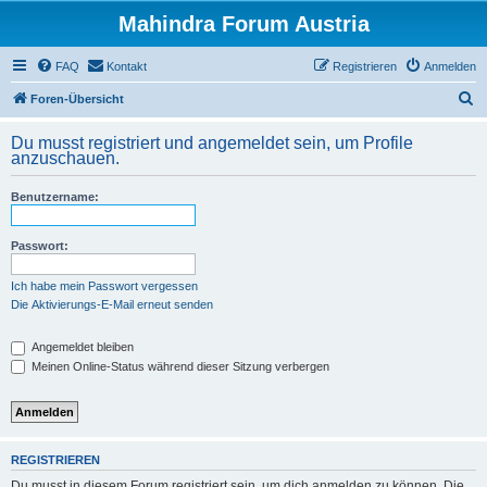
Mahindra Forum Austria
FAQ
Kontakt
Registrieren
Anmelden
S
Foren-Übersicht
u
Du musst registriert und angemeldet sein, um Profile
c
anzuschauen.
h
Benutzername:
e
Passwort:
Ich habe mein Passwort vergessen
Die Aktivierungs-E-Mail erneut senden
Angemeldet bleiben
Meinen Online-Status während dieser Sitzung verbergen
REGISTRIEREN
Du musst in diesem Forum registriert sein, um dich anmelden zu können. Die