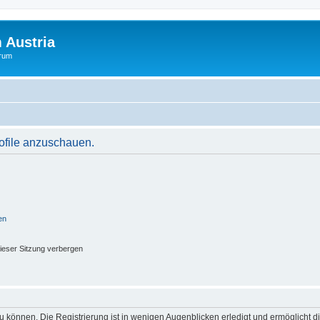
 Austria
orum
rofile anzuschauen.
en
ieser Sitzung verbergen
 können. Die Registrierung ist in wenigen Augenblicken erledigt und ermöglicht di