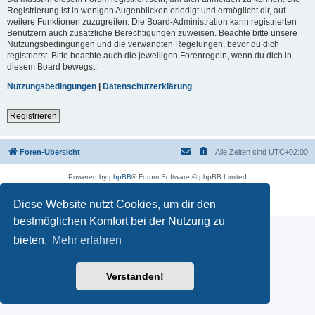
Registrierung ist in wenigen Augenblicken erledigt und ermöglicht dir, auf
weitere Funktionen zuzugreifen. Die Board-Administration kann registrierten
Benutzern auch zusätzliche Berechtigungen zuweisen. Beachte bitte unsere
Nutzungsbedingungen und die verwandten Regelungen, bevor du dich
registrierst. Bitte beachte auch die jeweiligen Forenregeln, wenn du dich in
diesem Board bewegst.
Nutzungsbedingungen
|
Datenschutzerklärung
Registrieren
Foren-Übersicht
Alle Zeiten sind
UTC+02:00
Powered by
phpBB
® Forum Software © phpBB Limited
Deutsche Übersetzung durch
phpBB.de
Datenschutz
|
Nutzungsbedingungen
Diese Website nutzt Cookies, um dir den
bestmöglichen Komfort bei der Nutzung zu
bieten.
Mehr erfahren
Verstanden!