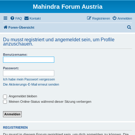
Mahindra Forum Austria
FAQ
Kontakt
Registrieren
Anmelden
S
Foren-Übersicht
u
Du musst registriert und angemeldet sein, um Profile
c
anzuschauen.
h
Benutzername:
e
Passwort:
Ich habe mein Passwort vergessen
Die Aktivierungs-E-Mail erneut senden
Angemeldet bleiben
Meinen Online-Status während dieser Sitzung verbergen
REGISTRIEREN
Du musst in diesem Forum registriert sein, um dich anmelden zu können. Die