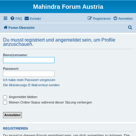
Mahindra Forum Austria
FAQ
Kontakt
Registrieren
Anmelden
S
Foren-Übersicht
u
Du musst registriert und angemeldet sein, um Profile
c
anzuschauen.
h
Benutzername:
e
Passwort:
Ich habe mein Passwort vergessen
Die Aktivierungs-E-Mail erneut senden
Angemeldet bleiben
Meinen Online-Status während dieser Sitzung verbergen
REGISTRIEREN
Du musst in diesem Forum registriert sein, um dich anmelden zu können. Die