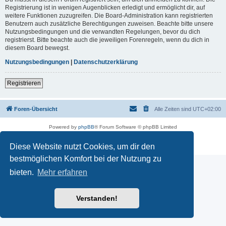
Registrierung ist in wenigen Augenblicken erledigt und ermöglicht dir, auf
weitere Funktionen zuzugreifen. Die Board-Administration kann registrierten
Benutzern auch zusätzliche Berechtigungen zuweisen. Beachte bitte unsere
Nutzungsbedingungen und die verwandten Regelungen, bevor du dich
registrierst. Bitte beachte auch die jeweiligen Forenregeln, wenn du dich in
diesem Board bewegst.
Nutzungsbedingungen
|
Datenschutzerklärung
Registrieren
Foren-Übersicht
Alle Zeiten sind
UTC+02:00
Powered by
phpBB
® Forum Software © phpBB Limited
Deutsche Übersetzung durch
phpBB.de
Datenschutz
|
Nutzungsbedingungen
Diese Website nutzt Cookies, um dir den
bestmöglichen Komfort bei der Nutzung zu
bieten.
Mehr erfahren
Verstanden!