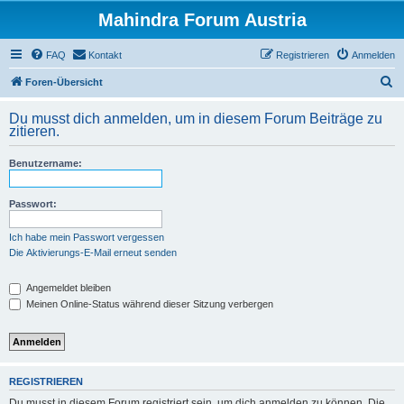
Mahindra Forum Austria
FAQ
Kontakt
Registrieren
Anmelden
S
Foren-Übersicht
u
Du musst dich anmelden, um in diesem Forum Beiträge zu
c
zitieren.
h
Benutzername:
e
Passwort:
Ich habe mein Passwort vergessen
Die Aktivierungs-E-Mail erneut senden
Angemeldet bleiben
Meinen Online-Status während dieser Sitzung verbergen
REGISTRIEREN
Du musst in diesem Forum registriert sein, um dich anmelden zu können. Die