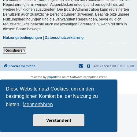
Registrierung ist in wenigen Augenblicken erledigt und ermöglicht dir, auf
weitere Funktionen zuzugreifen. Die Board-Administration kann registrierten
Benutzern auch zusätzliche Berechtigungen zuweisen. Beachte bitte unsere
Nutzungsbedingungen und die verwandten Regelungen, bevor du dich
registrierst. Bitte beachte auch die jeweiligen Forenregeln, wenn du dich in
diesem Board bewegst.
Nutzungsbedingungen
|
Datenschutzerklärung
Registrieren
Foren-Übersicht
Alle Zeiten sind
UTC+02:00
Powered by
phpBB
® Forum Software © phpBB Limited
Deutsche Übersetzung durch
phpBB.de
Datenschutz
|
Nutzungsbedingungen
Diese Website nutzt Cookies, um dir den
bestmöglichen Komfort bei der Nutzung zu
bieten.
Mehr erfahren
Verstanden!