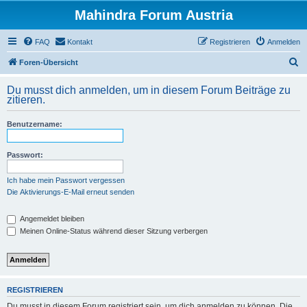
Mahindra Forum Austria
FAQ
Kontakt
Registrieren
Anmelden
S
Foren-Übersicht
u
Du musst dich anmelden, um in diesem Forum Beiträge zu
c
zitieren.
h
Benutzername:
e
Passwort:
Ich habe mein Passwort vergessen
Die Aktivierungs-E-Mail erneut senden
Angemeldet bleiben
Meinen Online-Status während dieser Sitzung verbergen
REGISTRIEREN
Du musst in diesem Forum registriert sein, um dich anmelden zu können. Die