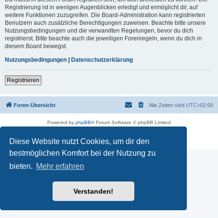
Registrierung ist in wenigen Augenblicken erledigt und ermöglicht dir, auf
weitere Funktionen zuzugreifen. Die Board-Administration kann registrierten
Benutzern auch zusätzliche Berechtigungen zuweisen. Beachte bitte unsere
Nutzungsbedingungen und die verwandten Regelungen, bevor du dich
registrierst. Bitte beachte auch die jeweiligen Forenregeln, wenn du dich in
diesem Board bewegst.
Nutzungsbedingungen
|
Datenschutzerklärung
Registrieren
Foren-Übersicht
Alle Zeiten sind
UTC+02:00
Powered by
phpBB
® Forum Software © phpBB Limited
Deutsche Übersetzung durch
phpBB.de
Datenschutz
|
Nutzungsbedingungen
Diese Website nutzt Cookies, um dir den
bestmöglichen Komfort bei der Nutzung zu
bieten.
Mehr erfahren
Verstanden!