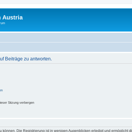
 Austria
orum
f Beiträge zu antworten.
en
ieser Sitzung verbergen
 können. Die Registrierung ist in wenigen Augenblicken erledigt und ermöglicht di