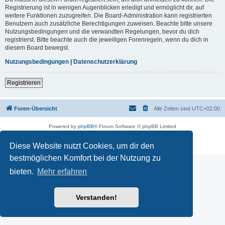
Registrierung ist in wenigen Augenblicken erledigt und ermöglicht dir, auf
weitere Funktionen zuzugreifen. Die Board-Administration kann registrierten
Benutzern auch zusätzliche Berechtigungen zuweisen. Beachte bitte unsere
Nutzungsbedingungen und die verwandten Regelungen, bevor du dich
registrierst. Bitte beachte auch die jeweiligen Forenregeln, wenn du dich in
diesem Board bewegst.
Nutzungsbedingungen
|
Datenschutzerklärung
Registrieren
Foren-Übersicht
Alle Zeiten sind
UTC+02:00
Powered by
phpBB
® Forum Software © phpBB Limited
Deutsche Übersetzung durch
phpBB.de
Datenschutz
|
Nutzungsbedingungen
Diese Website nutzt Cookies, um dir den
bestmöglichen Komfort bei der Nutzung zu
bieten.
Mehr erfahren
Verstanden!