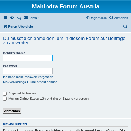
Mahindra Forum Austria
FAQ
Kontakt
Registrieren
Anmelden
S
Foren-Übersicht
u
Du musst dich anmelden, um in diesem Forum auf Beiträge
c
zu antworten.
h
Benutzername:
e
Passwort:
Ich habe mein Passwort vergessen
Die Aktivierungs-E-Mail erneut senden
Angemeldet bleiben
Meinen Online-Status während dieser Sitzung verbergen
REGISTRIEREN
Du musst in diesem Forum registriert sein, um dich anmelden zu können. Die