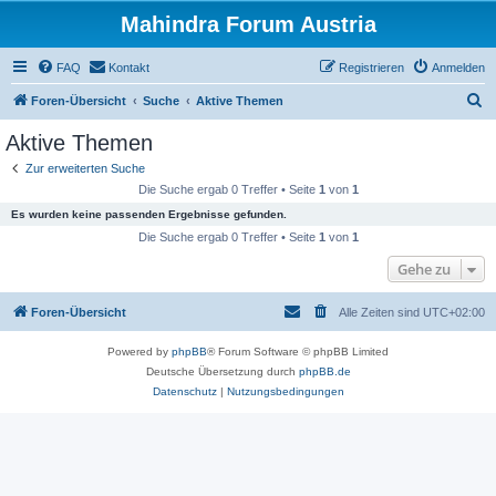
Mahindra Forum Austria
FAQ
Kontakt
Registrieren
Anmelden
S
Foren-Übersicht
Suche
Aktive Themen
u
Aktive Themen
c
Zur erweiterten Suche
h
Die Suche ergab 0 Treffer • Seite
1
von
1
e
Es wurden keine passenden Ergebnisse gefunden.
Die Suche ergab 0 Treffer • Seite
1
von
1
Gehe zu
Foren-Übersicht
Alle Zeiten sind
UTC+02:00
Powered by
phpBB
® Forum Software © phpBB Limited
Deutsche Übersetzung durch
phpBB.de
Datenschutz
|
Nutzungsbedingungen