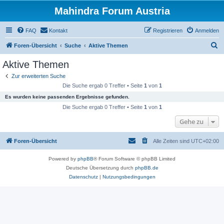
Mahindra Forum Austria
FAQ
Kontakt
Registrieren
Anmelden
S
Foren-Übersicht
Suche
Aktive Themen
u
Aktive Themen
c
Zur erweiterten Suche
h
Die Suche ergab 0 Treffer • Seite
1
von
1
e
Es wurden keine passenden Ergebnisse gefunden.
Die Suche ergab 0 Treffer • Seite
1
von
1
Gehe zu
Foren-Übersicht
Alle Zeiten sind
UTC+02:00
Powered by
phpBB
® Forum Software © phpBB Limited
Deutsche Übersetzung durch
phpBB.de
Datenschutz
|
Nutzungsbedingungen