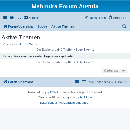
Mahindra Forum Austria
FAQ
Kontakt
Registrieren
Anmelden
S
Foren-Übersicht
Suche
Aktive Themen
u
Aktive Themen
c
Zur erweiterten Suche
h
Die Suche ergab 0 Treffer • Seite
1
von
1
e
Es wurden keine passenden Ergebnisse gefunden.
Die Suche ergab 0 Treffer • Seite
1
von
1
Gehe zu
Foren-Übersicht
Alle Zeiten sind
UTC+02:00
Powered by
phpBB
® Forum Software © phpBB Limited
Deutsche Übersetzung durch
phpBB.de
Datenschutz
|
Nutzungsbedingungen