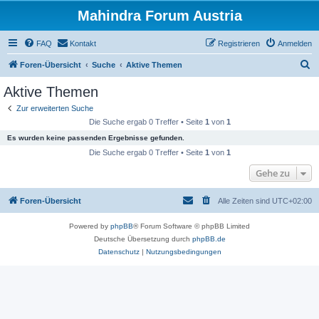
Mahindra Forum Austria
FAQ
Kontakt
Registrieren
Anmelden
S
Foren-Übersicht
Suche
Aktive Themen
u
Aktive Themen
c
Zur erweiterten Suche
h
Die Suche ergab 0 Treffer • Seite
1
von
1
e
Es wurden keine passenden Ergebnisse gefunden.
Die Suche ergab 0 Treffer • Seite
1
von
1
Gehe zu
Foren-Übersicht
Alle Zeiten sind
UTC+02:00
Powered by
phpBB
® Forum Software © phpBB Limited
Deutsche Übersetzung durch
phpBB.de
Datenschutz
|
Nutzungsbedingungen