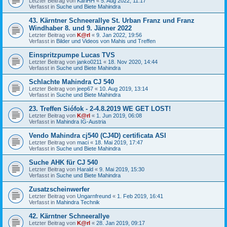
Letzter Beitrag von
KarlHH
«
5. Aug 2022, 11:17
Verfasst in
Suche und Biete Mahindra
43. Kärntner Schneerallye St. Urban Franz und Franz
Windhaber 8. und 9. Jänner 2022
Letzter Beitrag von
K@rl
«
9. Jan 2022, 19:56
Verfasst in
Bilder und Videos von Mahis und Treffen
Einspritzpumpe Lucas TVS
Letzter Beitrag von
janko0211
«
18. Nov 2020, 14:44
Verfasst in
Suche und Biete Mahindra
Schlachte Mahindra CJ 540
Letzter Beitrag von
jeep67
«
10. Aug 2019, 13:14
Verfasst in
Suche und Biete Mahindra
23. Treffen Siófok - 2-4.8.2019 WE GET LOST!
Letzter Beitrag von
K@rl
«
1. Jun 2019, 06:08
Verfasst in
Mahindra IG-Austria
Vendo Mahindra cj540 (CJ4D) certificata ASI
Letzter Beitrag von
maci
«
18. Mai 2019, 17:47
Verfasst in
Suche und Biete Mahindra
Suche AHK für CJ 540
Letzter Beitrag von
Harald
«
9. Mai 2019, 15:30
Verfasst in
Suche und Biete Mahindra
Zusatzscheinwerfer
Letzter Beitrag von
Ungarnfreund
«
1. Feb 2019, 16:41
Verfasst in
Mahindra Technik
42. Kärntner Schneerallye
Letzter Beitrag von
K@rl
«
28. Jan 2019, 09:17