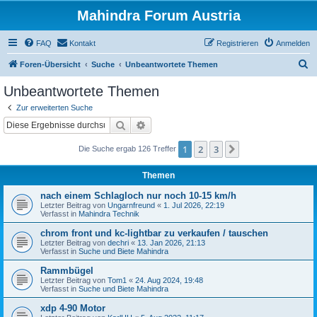
Mahindra Forum Austria
FAQ
Kontakt
Registrieren
Anmelden
S
Foren-Übersicht
Suche
Unbeantwortete Themen
u
Unbeantwortete Themen
c
Zur erweiterten Suche
h
Suche
Erweiterte Suche
e
1
2
3
Nächste
Die Suche ergab 126 Treffer
Themen
nach einem Schlagloch nur noch 10-15 km/h
Letzter Beitrag von
Ungarnfreund
«
1. Jul 2026, 22:19
Verfasst in
Mahindra Technik
chrom front und kc-lightbar zu verkaufen / tauschen
Letzter Beitrag von
dechri
«
13. Jan 2026, 21:13
Verfasst in
Suche und Biete Mahindra
Rammbügel
Letzter Beitrag von
Tom1
«
24. Aug 2024, 19:48
Verfasst in
Suche und Biete Mahindra
xdp 4-90 Motor