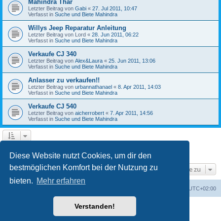
Mahindra Thar
Letzter Beitrag von
Gabi
«
27. Jul 2011, 10:47
Verfasst in
Suche und Biete Mahindra
Willys Jeep Reparatur Anleitung
Letzter Beitrag von
Lord
«
28. Jun 2011, 06:22
Verfasst in
Suche und Biete Mahindra
Verkaufe CJ 340
Letzter Beitrag von
Alex&Laura
«
25. Jun 2011, 13:06
Verfasst in
Suche und Biete Mahindra
Anlasser zu verkaufen!!
Letzter Beitrag von
urbannathanael
«
8. Apr 2011, 14:03
Verfasst in
Suche und Biete Mahindra
Verkaufe CJ 540
Letzter Beitrag von
aicherrobert
«
7. Apr 2011, 14:56
Verfasst in
Suche und Biete Mahindra
1
2
3
Nächste
Die Suche ergab 126 Treffer
Diese Website nutzt Cookies, um dir den
bestmöglichen Komfort bei der Nutzung zu
Gehe zu
bieten.
Mehr erfahren
Foren-Übersicht
Alle Zeiten sind
UTC+02:00
Verstanden!
Powered by
phpBB
® Forum Software © phpBB Limited
Deutsche Übersetzung durch
phpBB.de