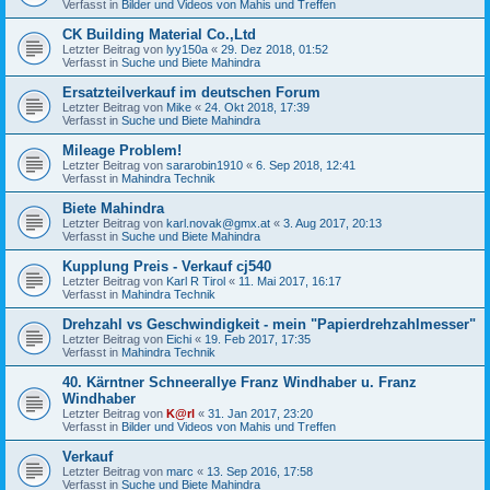
Verfasst in
Bilder und Videos von Mahis und Treffen
CK Building Material Co.,Ltd
Letzter Beitrag von
lyy150a
«
29. Dez 2018, 01:52
Verfasst in
Suche und Biete Mahindra
Ersatzteilverkauf im deutschen Forum
Letzter Beitrag von
Mike
«
24. Okt 2018, 17:39
Verfasst in
Suche und Biete Mahindra
Mileage Problem!
Letzter Beitrag von
sararobin1910
«
6. Sep 2018, 12:41
Verfasst in
Mahindra Technik
Biete Mahindra
Letzter Beitrag von
karl.novak@gmx.at
«
3. Aug 2017, 20:13
Verfasst in
Suche und Biete Mahindra
Kupplung Preis - Verkauf cj540
Letzter Beitrag von
Karl R Tirol
«
11. Mai 2017, 16:17
Verfasst in
Mahindra Technik
Drehzahl vs Geschwindigkeit - mein "Papierdrehzahlmesser"
Letzter Beitrag von
Eichi
«
19. Feb 2017, 17:35
Verfasst in
Mahindra Technik
40. Kärntner Schneerallye Franz Windhaber u. Franz
Windhaber
Letzter Beitrag von
K@rl
«
31. Jan 2017, 23:20
Verfasst in
Bilder und Videos von Mahis und Treffen
Verkauf
Letzter Beitrag von
marc
«
13. Sep 2016, 17:58
Verfasst in
Suche und Biete Mahindra