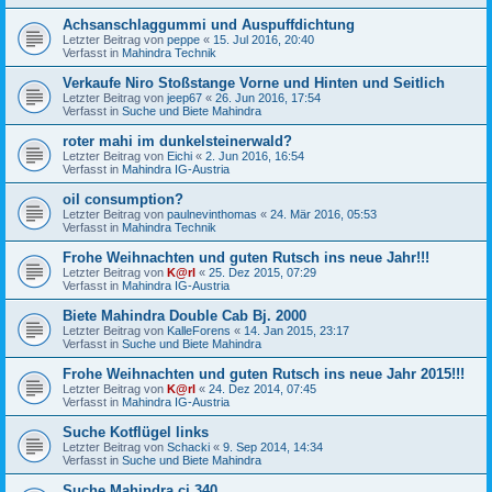
Achsanschlaggummi und Auspuffdichtung
Letzter Beitrag von
peppe
«
15. Jul 2016, 20:40
Verfasst in
Mahindra Technik
Verkaufe Niro Stoßstange Vorne und Hinten und Seitlich
Letzter Beitrag von
jeep67
«
26. Jun 2016, 17:54
Verfasst in
Suche und Biete Mahindra
roter mahi im dunkelsteinerwald?
Letzter Beitrag von
Eichi
«
2. Jun 2016, 16:54
Verfasst in
Mahindra IG-Austria
oil consumption?
Letzter Beitrag von
paulnevinthomas
«
24. Mär 2016, 05:53
Verfasst in
Mahindra Technik
Frohe Weihnachten und guten Rutsch ins neue Jahr!!!
Letzter Beitrag von
K@rl
«
25. Dez 2015, 07:29
Verfasst in
Mahindra IG-Austria
Biete Mahindra Double Cab Bj. 2000
Letzter Beitrag von
KalleForens
«
14. Jan 2015, 23:17
Verfasst in
Suche und Biete Mahindra
Frohe Weihnachten und guten Rutsch ins neue Jahr 2015!!!
Letzter Beitrag von
K@rl
«
24. Dez 2014, 07:45
Verfasst in
Mahindra IG-Austria
Suche Kotflügel links
Letzter Beitrag von
Schacki
«
9. Sep 2014, 14:34
Verfasst in
Suche und Biete Mahindra
Suche Mahindra cj 340