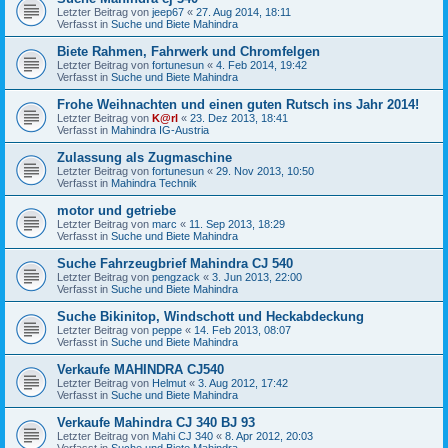
Letzter Beitrag von
jeep67
«
27. Aug 2014, 18:11
Verfasst in
Suche und Biete Mahindra
Biete Rahmen, Fahrwerk und Chromfelgen
Letzter Beitrag von
fortunesun
«
4. Feb 2014, 19:42
Verfasst in
Suche und Biete Mahindra
Frohe Weihnachten und einen guten Rutsch ins Jahr 2014!
Letzter Beitrag von
K@rl
«
23. Dez 2013, 18:41
Verfasst in
Mahindra IG-Austria
Zulassung als Zugmaschine
Letzter Beitrag von
fortunesun
«
29. Nov 2013, 10:50
Verfasst in
Mahindra Technik
motor und getriebe
Letzter Beitrag von
marc
«
11. Sep 2013, 18:29
Verfasst in
Suche und Biete Mahindra
Suche Fahrzeugbrief Mahindra CJ 540
Letzter Beitrag von
pengzack
«
3. Jun 2013, 22:00
Verfasst in
Suche und Biete Mahindra
Suche Bikinitop, Windschott und Heckabdeckung
Letzter Beitrag von
peppe
«
14. Feb 2013, 08:07
Verfasst in
Suche und Biete Mahindra
Verkaufe MAHINDRA CJ540
Letzter Beitrag von
Helmut
«
3. Aug 2012, 17:42
Verfasst in
Suche und Biete Mahindra
Verkaufe Mahindra CJ 340 BJ 93
Letzter Beitrag von
Mahi CJ 340
«
8. Apr 2012, 20:03
Verfasst in
Suche und Biete Mahindra