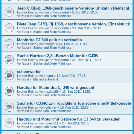
Jeep CJ3B-Bj.1968-geschlossene Version- Unikat in Deutschl.
Letzter Beitrag von
josch-wuppertal
«
5. Apr 2012, 22:05
Verfasst in
Suche und Biete Mahindra
Biete Jeep CJ3B, Bj.1968, geschlossene Version, Einzelstück
Letzter Beitrag von
josch-wuppertal
«
23. Mär 2012, 22:13
Verfasst in
Suche und Biete Mahindra
Mahindra CJ 340 gelb zu verkaufen
Letzter Beitrag von
huegel
«
14. Feb 2012, 11:47
Verfasst in
Suche und Biete Mahindra
Suche Hurrican 2,2L-Benzin Motor für CJ3B
Letzter Beitrag von
josch-wuppertal
«
27. Dez 2011, 18:51
Verfasst in
Suche und Biete Mahindra
scheinwerfer
Letzter Beitrag von
marc
«
12. Nov 2011, 07:15
Verfasst in
Mahindra Technik
Hardtop für Mahindra Cj 340 wird gesucht
Letzter Beitrag von
tazitus89
«
11. Sep 2011, 12:51
Verfasst in
Suche und Biete Mahindra
Suche für CJ340:Ein Top, Bikini Top sowie eine Mittelkonsole
Letzter Beitrag von
cjfahrer
«
16. Aug 2011, 22:55
Verfasst in
Suche und Biete Mahindra
Hardtop und Motor mit Getriebe für CJ 540 zu verkaufen
Letzter Beitrag von
reini0511
«
28. Jul 2011, 20:35
Verfasst in
Suche und Biete Mahindra