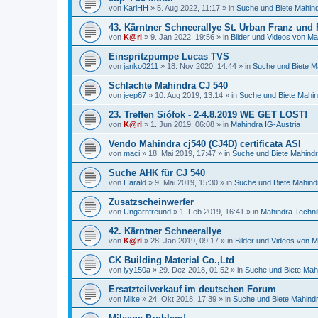
von
KarlHH
»
5. Aug 2022, 11:17
» in
Suche und Biete Mahin
43. Kärntner Schneerallye St. Urban Franz und
von
K@rl
»
9. Jan 2022, 19:56
» in
Bilder und Videos von Ma
Einspritzpumpe Lucas TVS
von
janko0211
»
18. Nov 2020, 14:44
» in
Suche und Biete M
Schlachte Mahindra CJ 540
von
jeep67
»
10. Aug 2019, 13:14
» in
Suche und Biete Mahi
23. Treffen Siófok - 2-4.8.2019 WE GET LOST!
von
K@rl
»
1. Jun 2019, 06:08
» in
Mahindra IG-Austria
Vendo Mahindra cj540 (CJ4D) certificata ASI
von
maci
»
18. Mai 2019, 17:47
» in
Suche und Biete Mahind
Suche AHK für CJ 540
von
Harald
»
9. Mai 2019, 15:30
» in
Suche und Biete Mahind
Zusatzscheinwerfer
von
Ungarnfreund
»
1. Feb 2019, 16:41
» in
Mahindra Techni
42. Kärntner Schneerallye
von
K@rl
»
28. Jan 2019, 09:17
» in
Bilder und Videos von M
CK Building Material Co.,Ltd
von
lyy150a
»
29. Dez 2018, 01:52
» in
Suche und Biete Mah
Ersatzteilverkauf im deutschen Forum
von
Mike
»
24. Okt 2018, 17:39
» in
Suche und Biete Mahind