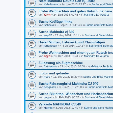
Biete Mahindra Double Cab Bj. 2000
von
KalleForens
»
14. Jan 2015, 23:17
» in
Suche und Biete 
Frohe Weihnachten und guten Rutsch ins neue J
von
K@rl
»
24. Dez 2014, 07:45
» in
Mahindra IG-Austria
Suche Kotflügel links
von
Schacki
»
9. Sep 2014, 14:34
» in
Suche und Biete Mahi
Suche Mahindra cj 340
von
jeep67
»
27. Aug 2014, 18:11
» in
Suche und Biete Mahin
Biete Rahmen, Fahrwerk und Chromfelgen
von
fortunesun
»
4. Feb 2014, 19:42
» in
Suche und Biete Ma
Frohe Weihnachten und einen guten Rutsch ins
von
K@rl
»
23. Dez 2013, 18:41
» in
Mahindra IG-Austria
Zulassung als Zugmaschine
von
fortunesun
»
29. Nov 2013, 10:50
» in
Mahindra Technik
motor und getriebe
von
marc
»
11. Sep 2013, 18:29
» in
Suche und Biete Mahind
Suche Fahrzeugbrief Mahindra CJ 540
von
pengzack
»
3. Jun 2013, 22:00
» in
Suche und Biete Mah
Suche Bikinitop, Windschott und Heckabdecku
von
peppe
»
14. Feb 2013, 08:07
» in
Suche und Biete Mahin
Verkaufe MAHINDRA CJ540
von
Helmut
»
3. Aug 2012, 17:42
» in
Suche und Biete Mahin