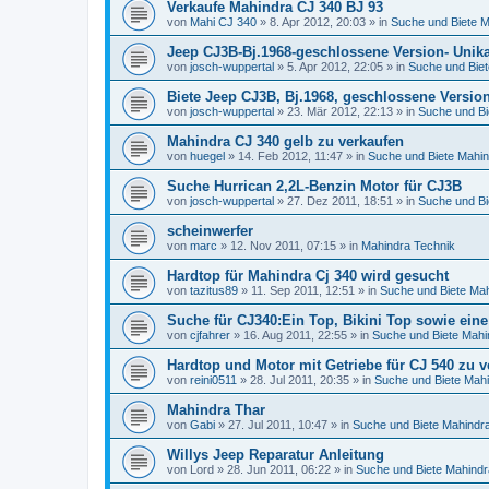
Verkaufe Mahindra CJ 340 BJ 93
von
Mahi CJ 340
»
8. Apr 2012, 20:03
» in
Suche und Biete M
Jeep CJ3B-Bj.1968-geschlossene Version- Unika
von
josch-wuppertal
»
5. Apr 2012, 22:05
» in
Suche und Bie
Biete Jeep CJ3B, Bj.1968, geschlossene Version
von
josch-wuppertal
»
23. Mär 2012, 22:13
» in
Suche und Bi
Mahindra CJ 340 gelb zu verkaufen
von
huegel
»
14. Feb 2012, 11:47
» in
Suche und Biete Mahi
Suche Hurrican 2,2L-Benzin Motor für CJ3B
von
josch-wuppertal
»
27. Dez 2011, 18:51
» in
Suche und Bi
scheinwerfer
von
marc
»
12. Nov 2011, 07:15
» in
Mahindra Technik
Hardtop für Mahindra Cj 340 wird gesucht
von
tazitus89
»
11. Sep 2011, 12:51
» in
Suche und Biete Ma
Suche für CJ340:Ein Top, Bikini Top sowie eine
von
cjfahrer
»
16. Aug 2011, 22:55
» in
Suche und Biete Mahi
Hardtop und Motor mit Getriebe für CJ 540 zu v
von
reini0511
»
28. Jul 2011, 20:35
» in
Suche und Biete Mah
Mahindra Thar
von
Gabi
»
27. Jul 2011, 10:47
» in
Suche und Biete Mahindr
Willys Jeep Reparatur Anleitung
von
Lord
»
28. Jun 2011, 06:22
» in
Suche und Biete Mahindr