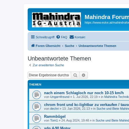
Mahindra Forum
https://www.eske.at/mahindraf
Schnellzugriff
FAQ
Kontakt
Foren-Übersicht
Suche
Unbeantwortete Themen
Unbeantwortete Themen
Zur erweiterten Suche
Suche
Erweiterte Suche
THEMEN
nach einem Schlagloch nur noch 10-15 km/h
von
Ungarnfreund
»
1. Jul 2026, 22:19
» in
Mahindra Technik
chrom front und kc-lightbar zu verkaufen / tau
von
dechri
»
13. Jan 2026, 21:13
» in
Suche und Biete Mahin
Rammbügel
von
Tom1
»
24. Aug 2024, 19:48
» in
Suche und Biete Mahin
xdp 4-90 Motor