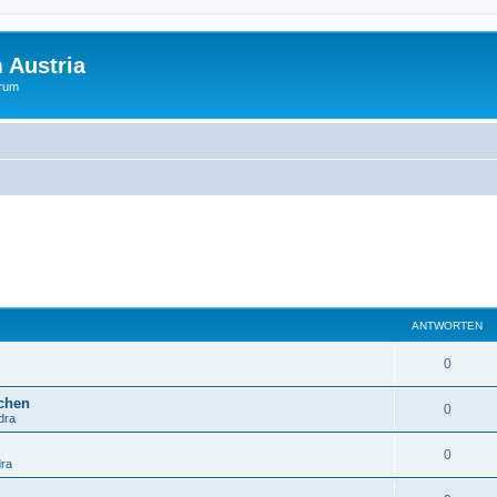
 Austria
orum
ANTWORTEN
0
schen
0
dra
0
dra