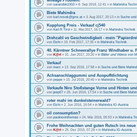
Mileage Problem!
von
sararobin1910
»
6. Sep 2018, 12:41
» in
Mahindra Techn
Biete Mahindra
von
karl.novak@gmx.at
»
3. Aug 2017, 20:13
» in
Suche und 
Kupplung Preis - Verkauf cj540
von
Karl R Tirol
»
11. Mai 2017, 16:17
» in
Mahindra Technik
Drehzahl vs Geschwindigkeit - mein "Papierdr
von
Eichi
»
19. Feb 2017, 17:35
» in
Mahindra Technik
40. Kärntner Schneerallye Franz Windhaber u.
von
K@rl
»
31. Jan 2017, 23:20
» in
Bilder und Videos von M
Verkauf
von
marc
»
13. Sep 2016, 17:58
» in
Suche und Biete Mahind
Achsanschlaggummi und Auspuffdichtung
von
peppe
»
15. Jul 2016, 20:40
» in
Mahindra Technik
Verkaufe Niro Stoßstange Vorne und Hinten und
von
jeep67
»
26. Jun 2016, 17:54
» in
Suche und Biete Mahi
roter mahi im dunkelsteinerwald?
von
Eichi
»
2. Jun 2016, 16:54
» in
Mahindra IG-Austria
oil consumption?
von
paulnevinthomas
»
24. Mär 2016, 05:53
» in
Mahindra Te
Frohe Weihnachten und guten Rutsch ins neue J
von
K@rl
»
25. Dez 2015, 07:29
» in
Mahindra IG-Austria