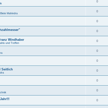
0
ik
0
Biete Mahindra
0
ehzahlmesser"
0
 Franz Windhaber
0
ahis und Treffen
0
ra
0
 Seitlich
0
ndra
0
0
chnik
ahr!!!
0