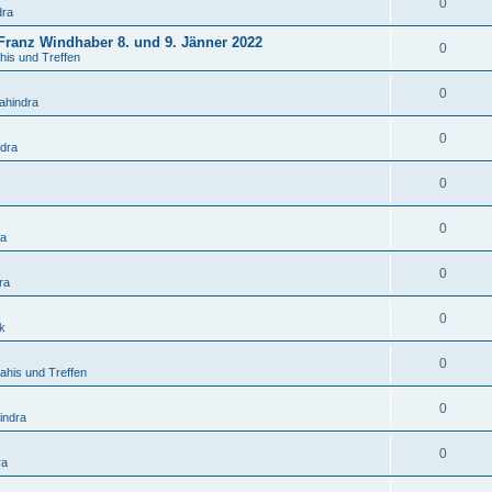
0
dra
 Franz Windhaber 8. und 9. Jänner 2022
0
his und Treffen
0
ahindra
0
ndra
0
0
ra
0
ra
0
k
0
ahis und Treffen
0
indra
0
ra