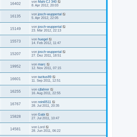
von
Mahi CJ 340
16402
8. Apr 2012, 20:03
von
josch-wuppertal
16135
5. Apr 2012, 22:05
von
josch-wuppertal
15149
23. Mär 2012, 22:13
von
huegel
15573
14. Feb 2012, 11:47
von
josch-wuppertal
15207
27. Dez 2011, 18:51
von
marc
19952
12. Nov 2011, 07:15
von
tazitus89
16601
11. Sep 2011, 12:51
von
cjfahrer
16255
16. Aug 2011, 22:55
von
reini0511
16767
28. Jul 2011, 20:35
von
Gabi
15828
27. Jul 2011, 10:47
von
Lord
14581
28. Jun 2011, 06:22