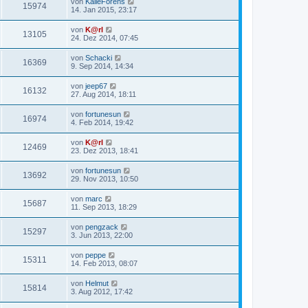
von
KalleForens
15974
14. Jan 2015, 23:17
von
K@rl
13105
24. Dez 2014, 07:45
von
Schacki
16369
9. Sep 2014, 14:34
von
jeep67
16132
27. Aug 2014, 18:11
von
fortunesun
16974
4. Feb 2014, 19:42
von
K@rl
12469
23. Dez 2013, 18:41
von
fortunesun
13692
29. Nov 2013, 10:50
von
marc
15687
11. Sep 2013, 18:29
von
pengzack
15297
3. Jun 2013, 22:00
von
peppe
15311
14. Feb 2013, 08:07
von
Helmut
15814
3. Aug 2012, 17:42