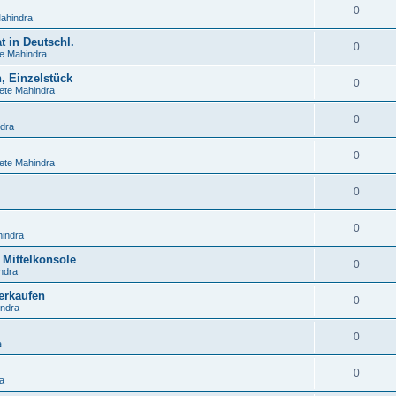
0
ahindra
t in Deutschl.
0
te Mahindra
, Einzelstück
0
ete Mahindra
0
ndra
0
ete Mahindra
0
0
hindra
 Mittelkonsole
0
ndra
erkaufen
0
indra
0
a
0
a