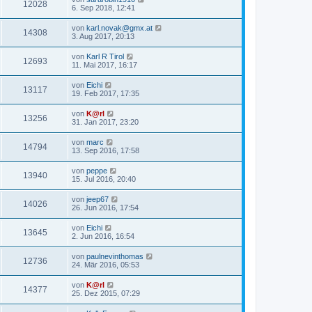
12028
6. Sep 2018, 12:41
von
karl.novak@gmx.at
14308
3. Aug 2017, 20:13
von
Karl R Tirol
12693
11. Mai 2017, 16:17
von
Eichi
13117
19. Feb 2017, 17:35
von
K@rl
13256
31. Jan 2017, 23:20
von
marc
14794
13. Sep 2016, 17:58
von
peppe
13940
15. Jul 2016, 20:40
von
jeep67
14026
26. Jun 2016, 17:54
von
Eichi
13645
2. Jun 2016, 16:54
von
paulnevinthomas
12736
24. Mär 2016, 05:53
von
K@rl
14377
25. Dez 2015, 07:29