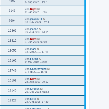
4567
5. Aug 2022, 11:17
von
K@rl
5146
9. Jan 2022, 19:56
von
janko0211
7604
18. Nov 2020, 14:44
von
jeep67
12366
10. Aug 2019, 13:14
von
K@rl
13312
1. Jun 2019, 06:08
von
maci
13052
18. Mai 2019, 17:47
von
Harald
12162
9. Mai 2019, 15:30
von
Ungarnfreund
11749
1. Feb 2019, 16:41
von
K@rl
15108
28. Jan 2019, 09:17
von
lyy150a
12145
29. Dez 2018, 01:52
von
Mike
12327
24. Okt 2018, 17:39
von
sararobin1910