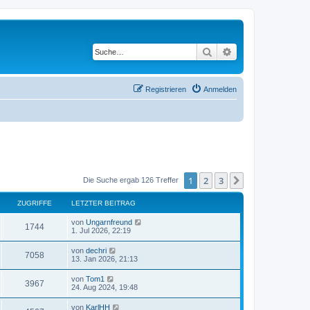
Suche
Erweiterte Suche
Registrieren
Anmelden
1
2
3
Nächste
Die Suche ergab 126 Treffer
ZUGRIFFE
LETZTER BEITRAG
von
Ungarnfreund
1744
1. Jul 2026, 22:19
von
dechri
7058
13. Jan 2026, 21:13
von
Tom1
3967
24. Aug 2024, 19:48
von
KarlHH