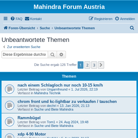
Mahindra Forum Austria
FAQ
Kontakt
Registrieren
Anmelden
S
Foren-Übersicht
Suche
Unbeantwortete Themen
u
Unbeantwortete Themen
c
Zur erweiterten Suche
h
Suche
Erweiterte Suche
e
1
2
3
Nächste
Die Suche ergab 126 Treffer
Themen
nach einem Schlagloch nur noch 10-15 km/h
Letzter Beitrag von
Ungarnfreund
«
1. Jul 2026, 22:19
Verfasst in
Mahindra Technik
chrom front und kc-lightbar zu verkaufen / tauschen
Letzter Beitrag von
dechri
«
13. Jan 2026, 21:13
Verfasst in
Suche und Biete Mahindra
Rammbügel
Letzter Beitrag von
Tom1
«
24. Aug 2024, 19:48
Verfasst in
Suche und Biete Mahindra
xdp 4-90 Motor