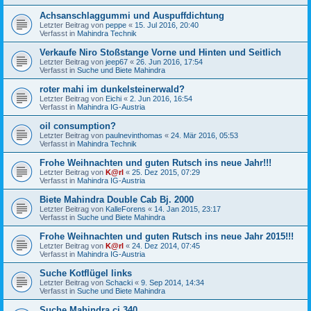
Achsanschlaggummi und Auspuffdichtung
Letzter Beitrag von
peppe
«
15. Jul 2016, 20:40
Verfasst in
Mahindra Technik
Verkaufe Niro Stoßstange Vorne und Hinten und Seitlich
Letzter Beitrag von
jeep67
«
26. Jun 2016, 17:54
Verfasst in
Suche und Biete Mahindra
roter mahi im dunkelsteinerwald?
Letzter Beitrag von
Eichi
«
2. Jun 2016, 16:54
Verfasst in
Mahindra IG-Austria
oil consumption?
Letzter Beitrag von
paulnevinthomas
«
24. Mär 2016, 05:53
Verfasst in
Mahindra Technik
Frohe Weihnachten und guten Rutsch ins neue Jahr!!!
Letzter Beitrag von
K@rl
«
25. Dez 2015, 07:29
Verfasst in
Mahindra IG-Austria
Biete Mahindra Double Cab Bj. 2000
Letzter Beitrag von
KalleForens
«
14. Jan 2015, 23:17
Verfasst in
Suche und Biete Mahindra
Frohe Weihnachten und guten Rutsch ins neue Jahr 2015!!!
Letzter Beitrag von
K@rl
«
24. Dez 2014, 07:45
Verfasst in
Mahindra IG-Austria
Suche Kotflügel links
Letzter Beitrag von
Schacki
«
9. Sep 2014, 14:34
Verfasst in
Suche und Biete Mahindra
Suche Mahindra cj 340