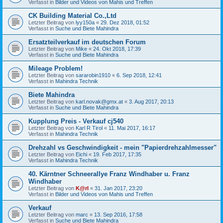
Verfasst in
Bilder und Videos von Mahis und Treffen
CK Building Material Co.,Ltd
Letzter Beitrag von
lyy150a
«
29. Dez 2018, 01:52
Verfasst in
Suche und Biete Mahindra
Ersatzteilverkauf im deutschen Forum
Letzter Beitrag von
Mike
«
24. Okt 2018, 17:39
Verfasst in
Suche und Biete Mahindra
Mileage Problem!
Letzter Beitrag von
sararobin1910
«
6. Sep 2018, 12:41
Verfasst in
Mahindra Technik
Biete Mahindra
Letzter Beitrag von
karl.novak@gmx.at
«
3. Aug 2017, 20:13
Verfasst in
Suche und Biete Mahindra
Kupplung Preis - Verkauf cj540
Letzter Beitrag von
Karl R Tirol
«
11. Mai 2017, 16:17
Verfasst in
Mahindra Technik
Drehzahl vs Geschwindigkeit - mein "Papierdrehzahlmesser"
Letzter Beitrag von
Eichi
«
19. Feb 2017, 17:35
Verfasst in
Mahindra Technik
40. Kärntner Schneerallye Franz Windhaber u. Franz
Windhaber
Letzter Beitrag von
K@rl
«
31. Jan 2017, 23:20
Verfasst in
Bilder und Videos von Mahis und Treffen
Verkauf
Letzter Beitrag von
marc
«
13. Sep 2016, 17:58
Verfasst in
Suche und Biete Mahindra