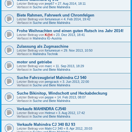
Letzter Beitrag von
jeep67
«
27. Aug 2014, 18:11
Verfasst in
Suche und Biete Mahindra
Biete Rahmen, Fahrwerk und Chromfelgen
Letzter Beitrag von
fortunesun
«
4. Feb 2014, 19:42
Verfasst in
Suche und Biete Mahindra
Frohe Weihnachten und einen guten Rutsch ins Jahr 2014!
Letzter Beitrag von
K@rl
«
23. Dez 2013, 18:41
Verfasst in
Mahindra IG-Austria
Zulassung als Zugmaschine
Letzter Beitrag von
fortunesun
«
29. Nov 2013, 10:50
Verfasst in
Mahindra Technik
motor und getriebe
Letzter Beitrag von
marc
«
11. Sep 2013, 18:29
Verfasst in
Suche und Biete Mahindra
Suche Fahrzeugbrief Mahindra CJ 540
Letzter Beitrag von
pengzack
«
3. Jun 2013, 22:00
Verfasst in
Suche und Biete Mahindra
Suche Bikinitop, Windschott und Heckabdeckung
Letzter Beitrag von
peppe
«
14. Feb 2013, 08:07
Verfasst in
Suche und Biete Mahindra
Verkaufe MAHINDRA CJ540
Letzter Beitrag von
Helmut
«
3. Aug 2012, 17:42
Verfasst in
Suche und Biete Mahindra
Verkaufe Mahindra CJ 340 BJ 93
Letzter Beitrag von
Mahi CJ 340
«
8. Apr 2012, 20:03
Verfasst in
Suche und Biete Mahindra