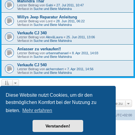
Mahindra Thar
Letzter Beitrag von
Gabi
«
27. Jul 2011, 10:47
Verfasst in
Suche und Biete Mahindra
Willys Jeep Reparatur Anleitung
Letzter Beitrag von
Lord
«
28. Jun 2011, 06:22
Verfasst in
Suche und Biete Mahindra
Verkaufe CJ 340
Letzter Beitrag von
Alex&Laura
«
25. Jun 2011, 13:06
Verfasst in
Suche und Biete Mahindra
Anlasser zu verkaufen!!
Letzter Beitrag von
urbannathanael
«
8. Apr 2011, 14:03
Verfasst in
Suche und Biete Mahindra
Verkaufe CJ 540
Letzter Beitrag von
aicherrobert
«
7. Apr 2011, 14:56
Verfasst in
Suche und Biete Mahindra
1
2
3
Nächste
Die Suche ergab 126 Treffer
Diese Website nutzt Cookies, um dir den
bestmöglichen Komfort bei der Nutzung zu
Gehe zu
bieten.
Mehr erfahren
Foren-Übersicht
Alle Zeiten sind
UTC+02:00
Verstanden!
Powered by
phpBB
® Forum Software © phpBB Limited
Deutsche Übersetzung durch
phpBB.de