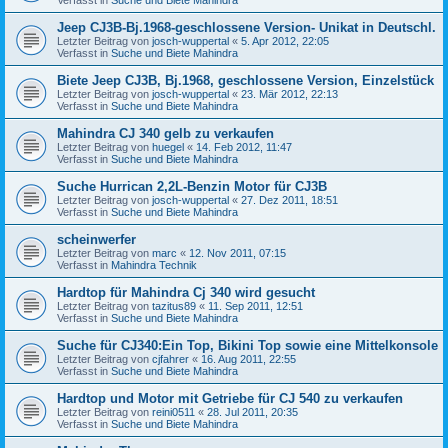
Jeep CJ3B-Bj.1968-geschlossene Version- Unikat in Deutschl.
Letzter Beitrag von
josch-wuppertal
«
5. Apr 2012, 22:05
Verfasst in
Suche und Biete Mahindra
Biete Jeep CJ3B, Bj.1968, geschlossene Version, Einzelstück
Letzter Beitrag von
josch-wuppertal
«
23. Mär 2012, 22:13
Verfasst in
Suche und Biete Mahindra
Mahindra CJ 340 gelb zu verkaufen
Letzter Beitrag von
huegel
«
14. Feb 2012, 11:47
Verfasst in
Suche und Biete Mahindra
Suche Hurrican 2,2L-Benzin Motor für CJ3B
Letzter Beitrag von
josch-wuppertal
«
27. Dez 2011, 18:51
Verfasst in
Suche und Biete Mahindra
scheinwerfer
Letzter Beitrag von
marc
«
12. Nov 2011, 07:15
Verfasst in
Mahindra Technik
Hardtop für Mahindra Cj 340 wird gesucht
Letzter Beitrag von
tazitus89
«
11. Sep 2011, 12:51
Verfasst in
Suche und Biete Mahindra
Suche für CJ340:Ein Top, Bikini Top sowie eine Mittelkonsole
Letzter Beitrag von
cjfahrer
«
16. Aug 2011, 22:55
Verfasst in
Suche und Biete Mahindra
Hardtop und Motor mit Getriebe für CJ 540 zu verkaufen
Letzter Beitrag von
reini0511
«
28. Jul 2011, 20:35
Verfasst in
Suche und Biete Mahindra