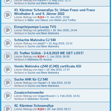
Letzter Beitrag von
KarlHH
«
5. Aug 2022, 11:17
Verfasst in
Suche und Biete Mahindra
43. Kärntner Schneerallye St. Urban Franz und Franz
Windhaber 8. und 9. Jänner 2022
Letzter Beitrag von
K@rl
«
9. Jan 2022, 19:56
Verfasst in
Bilder und Videos von Mahis und Treffen
Einspritzpumpe Lucas TVS
Letzter Beitrag von
janko0211
«
18. Nov 2020, 14:44
Verfasst in
Suche und Biete Mahindra
Schlachte Mahindra CJ 540
Letzter Beitrag von
jeep67
«
10. Aug 2019, 13:14
Verfasst in
Suche und Biete Mahindra
23. Treffen Siófok - 2-4.8.2019 WE GET LOST!
Letzter Beitrag von
K@rl
«
1. Jun 2019, 06:08
Verfasst in
Mahindra IG-Austria
Vendo Mahindra cj540 (CJ4D) certificata ASI
Letzter Beitrag von
maci
«
18. Mai 2019, 17:47
Verfasst in
Suche und Biete Mahindra
Suche AHK für CJ 540
Letzter Beitrag von
Harald
«
9. Mai 2019, 15:30
Verfasst in
Suche und Biete Mahindra
Zusatzscheinwerfer
Letzter Beitrag von
Ungarnfreund
«
1. Feb 2019, 16:41
Verfasst in
Mahindra Technik
42. Kärntner Schneerallye
Letzter Beitrag von
K@rl
«
28. Jan 2019, 09:17