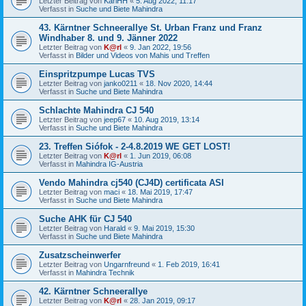
Letzter Beitrag von
KarlHH
«
5. Aug 2022, 11:17
Verfasst in
Suche und Biete Mahindra
43. Kärntner Schneerallye St. Urban Franz und Franz
Windhaber 8. und 9. Jänner 2022
Letzter Beitrag von
K@rl
«
9. Jan 2022, 19:56
Verfasst in
Bilder und Videos von Mahis und Treffen
Einspritzpumpe Lucas TVS
Letzter Beitrag von
janko0211
«
18. Nov 2020, 14:44
Verfasst in
Suche und Biete Mahindra
Schlachte Mahindra CJ 540
Letzter Beitrag von
jeep67
«
10. Aug 2019, 13:14
Verfasst in
Suche und Biete Mahindra
23. Treffen Siófok - 2-4.8.2019 WE GET LOST!
Letzter Beitrag von
K@rl
«
1. Jun 2019, 06:08
Verfasst in
Mahindra IG-Austria
Vendo Mahindra cj540 (CJ4D) certificata ASI
Letzter Beitrag von
maci
«
18. Mai 2019, 17:47
Verfasst in
Suche und Biete Mahindra
Suche AHK für CJ 540
Letzter Beitrag von
Harald
«
9. Mai 2019, 15:30
Verfasst in
Suche und Biete Mahindra
Zusatzscheinwerfer
Letzter Beitrag von
Ungarnfreund
«
1. Feb 2019, 16:41
Verfasst in
Mahindra Technik
42. Kärntner Schneerallye
Letzter Beitrag von
K@rl
«
28. Jan 2019, 09:17