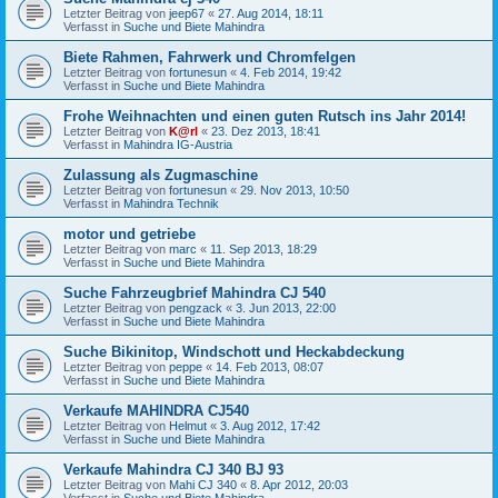
Letzter Beitrag von
jeep67
«
27. Aug 2014, 18:11
Verfasst in
Suche und Biete Mahindra
Biete Rahmen, Fahrwerk und Chromfelgen
Letzter Beitrag von
fortunesun
«
4. Feb 2014, 19:42
Verfasst in
Suche und Biete Mahindra
Frohe Weihnachten und einen guten Rutsch ins Jahr 2014!
Letzter Beitrag von
K@rl
«
23. Dez 2013, 18:41
Verfasst in
Mahindra IG-Austria
Zulassung als Zugmaschine
Letzter Beitrag von
fortunesun
«
29. Nov 2013, 10:50
Verfasst in
Mahindra Technik
motor und getriebe
Letzter Beitrag von
marc
«
11. Sep 2013, 18:29
Verfasst in
Suche und Biete Mahindra
Suche Fahrzeugbrief Mahindra CJ 540
Letzter Beitrag von
pengzack
«
3. Jun 2013, 22:00
Verfasst in
Suche und Biete Mahindra
Suche Bikinitop, Windschott und Heckabdeckung
Letzter Beitrag von
peppe
«
14. Feb 2013, 08:07
Verfasst in
Suche und Biete Mahindra
Verkaufe MAHINDRA CJ540
Letzter Beitrag von
Helmut
«
3. Aug 2012, 17:42
Verfasst in
Suche und Biete Mahindra
Verkaufe Mahindra CJ 340 BJ 93
Letzter Beitrag von
Mahi CJ 340
«
8. Apr 2012, 20:03
Verfasst in
Suche und Biete Mahindra