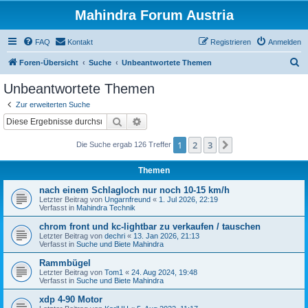
Mahindra Forum Austria
FAQ
Kontakt
Registrieren
Anmelden
S
Foren-Übersicht
Suche
Unbeantwortete Themen
u
Unbeantwortete Themen
c
Zur erweiterten Suche
h
Suche
Erweiterte Suche
e
1
2
3
Nächste
Die Suche ergab 126 Treffer
Themen
nach einem Schlagloch nur noch 10-15 km/h
Letzter Beitrag von
Ungarnfreund
«
1. Jul 2026, 22:19
Verfasst in
Mahindra Technik
chrom front und kc-lightbar zu verkaufen / tauschen
Letzter Beitrag von
dechri
«
13. Jan 2026, 21:13
Verfasst in
Suche und Biete Mahindra
Rammbügel
Letzter Beitrag von
Tom1
«
24. Aug 2024, 19:48
Verfasst in
Suche und Biete Mahindra
xdp 4-90 Motor