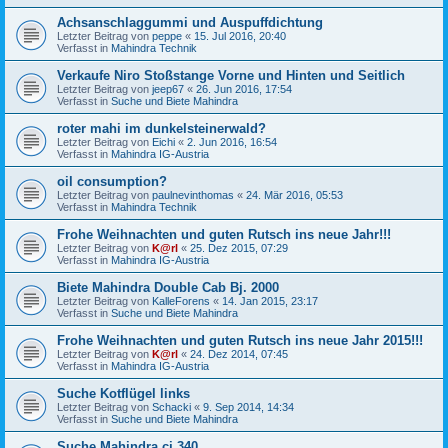
Achsanschlaggummi und Auspuffdichtung
Letzter Beitrag von
peppe
«
15. Jul 2016, 20:40
Verfasst in
Mahindra Technik
Verkaufe Niro Stoßstange Vorne und Hinten und Seitlich
Letzter Beitrag von
jeep67
«
26. Jun 2016, 17:54
Verfasst in
Suche und Biete Mahindra
roter mahi im dunkelsteinerwald?
Letzter Beitrag von
Eichi
«
2. Jun 2016, 16:54
Verfasst in
Mahindra IG-Austria
oil consumption?
Letzter Beitrag von
paulnevinthomas
«
24. Mär 2016, 05:53
Verfasst in
Mahindra Technik
Frohe Weihnachten und guten Rutsch ins neue Jahr!!!
Letzter Beitrag von
K@rl
«
25. Dez 2015, 07:29
Verfasst in
Mahindra IG-Austria
Biete Mahindra Double Cab Bj. 2000
Letzter Beitrag von
KalleForens
«
14. Jan 2015, 23:17
Verfasst in
Suche und Biete Mahindra
Frohe Weihnachten und guten Rutsch ins neue Jahr 2015!!!
Letzter Beitrag von
K@rl
«
24. Dez 2014, 07:45
Verfasst in
Mahindra IG-Austria
Suche Kotflügel links
Letzter Beitrag von
Schacki
«
9. Sep 2014, 14:34
Verfasst in
Suche und Biete Mahindra
Suche Mahindra cj 340