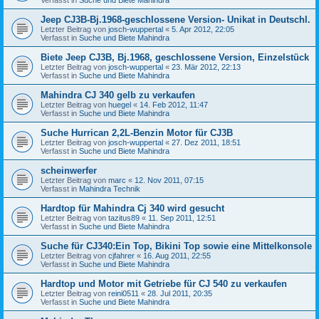
Jeep CJ3B-Bj.1968-geschlossene Version- Unikat in Deutschl.
Letzter Beitrag von
josch-wuppertal
«
5. Apr 2012, 22:05
Verfasst in
Suche und Biete Mahindra
Biete Jeep CJ3B, Bj.1968, geschlossene Version, Einzelstück
Letzter Beitrag von
josch-wuppertal
«
23. Mär 2012, 22:13
Verfasst in
Suche und Biete Mahindra
Mahindra CJ 340 gelb zu verkaufen
Letzter Beitrag von
huegel
«
14. Feb 2012, 11:47
Verfasst in
Suche und Biete Mahindra
Suche Hurrican 2,2L-Benzin Motor für CJ3B
Letzter Beitrag von
josch-wuppertal
«
27. Dez 2011, 18:51
Verfasst in
Suche und Biete Mahindra
scheinwerfer
Letzter Beitrag von
marc
«
12. Nov 2011, 07:15
Verfasst in
Mahindra Technik
Hardtop für Mahindra Cj 340 wird gesucht
Letzter Beitrag von
tazitus89
«
11. Sep 2011, 12:51
Verfasst in
Suche und Biete Mahindra
Suche für CJ340:Ein Top, Bikini Top sowie eine Mittelkonsole
Letzter Beitrag von
cjfahrer
«
16. Aug 2011, 22:55
Verfasst in
Suche und Biete Mahindra
Hardtop und Motor mit Getriebe für CJ 540 zu verkaufen
Letzter Beitrag von
reini0511
«
28. Jul 2011, 20:35
Verfasst in
Suche und Biete Mahindra