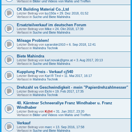
Verfasst in
Bilder und Videos von Mahis und Treffen
CK Building Material Co.,Ltd
Letzter Beitrag von
lyy150a
«
29. Dez 2018, 01:52
Verfasst in
Suche und Biete Mahindra
Ersatzteilverkauf im deutschen Forum
Letzter Beitrag von
Mike
«
24. Okt 2018, 17:39
Verfasst in
Suche und Biete Mahindra
Mileage Problem!
Letzter Beitrag von
sararobin1910
«
6. Sep 2018, 12:41
Verfasst in
Mahindra Technik
Biete Mahindra
Letzter Beitrag von
karl.novak@gmx.at
«
3. Aug 2017, 20:13
Verfasst in
Suche und Biete Mahindra
Kupplung Preis - Verkauf cj540
Letzter Beitrag von
Karl R Tirol
«
11. Mai 2017, 16:17
Verfasst in
Mahindra Technik
Drehzahl vs Geschwindigkeit - mein "Papierdrehzahlmesser"
Letzter Beitrag von
Eichi
«
19. Feb 2017, 17:35
Verfasst in
Mahindra Technik
40. Kärntner Schneerallye Franz Windhaber u. Franz
Windhaber
Letzter Beitrag von
K@rl
«
31. Jan 2017, 23:20
Verfasst in
Bilder und Videos von Mahis und Treffen
Verkauf
Letzter Beitrag von
marc
«
13. Sep 2016, 17:58
Verfasst in
Suche und Biete Mahindra