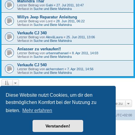
Mahindra Thar
Letzter Beitrag von
Gabi
«
27. Jul 2011, 10:47
Verfasst in
Suche und Biete Mahindra
Willys Jeep Reparatur Anleitung
Letzter Beitrag von
Lord
«
28. Jun 2011, 06:22
Verfasst in
Suche und Biete Mahindra
Verkaufe CJ 340
Letzter Beitrag von
Alex&Laura
«
25. Jun 2011, 13:06
Verfasst in
Suche und Biete Mahindra
Anlasser zu verkaufen!!
Letzter Beitrag von
urbannathanael
«
8. Apr 2011, 14:03
Verfasst in
Suche und Biete Mahindra
Verkaufe CJ 540
Letzter Beitrag von
aicherrobert
«
7. Apr 2011, 14:56
Verfasst in
Suche und Biete Mahindra
1
2
3
Nächste
Die Suche ergab 126 Treffer
Diese Website nutzt Cookies, um dir den
bestmöglichen Komfort bei der Nutzung zu
Gehe zu
bieten.
Mehr erfahren
Foren-Übersicht
Alle Zeiten sind
UTC+02:00
Verstanden!
Powered by
phpBB
® Forum Software © phpBB Limited
Deutsche Übersetzung durch
phpBB.de