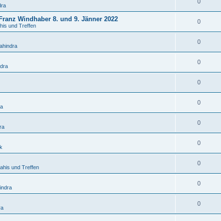
0
dra
 Franz Windhaber 8. und 9. Jänner 2022
0
his und Treffen
0
ahindra
0
ndra
0
0
ra
0
ra
0
k
0
ahis und Treffen
0
indra
0
ra