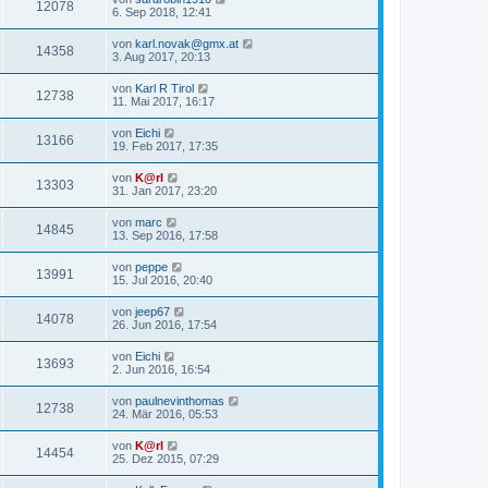
12078
6. Sep 2018, 12:41
von
karl.novak@gmx.at
14358
3. Aug 2017, 20:13
von
Karl R Tirol
12738
11. Mai 2017, 16:17
von
Eichi
13166
19. Feb 2017, 17:35
von
K@rl
13303
31. Jan 2017, 23:20
von
marc
14845
13. Sep 2016, 17:58
von
peppe
13991
15. Jul 2016, 20:40
von
jeep67
14078
26. Jun 2016, 17:54
von
Eichi
13693
2. Jun 2016, 16:54
von
paulnevinthomas
12738
24. Mär 2016, 05:53
von
K@rl
14454
25. Dez 2015, 07:29