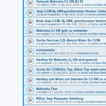
Verkaufe Mahindra CJ 340 BJ 93
von
Mahi CJ 340
»
8. Apr 2012, 20:03
» in
Suche und Biete M
Jeep CJ3B-Bj.1968-geschlossene Version- Unika
von
josch-wuppertal
»
5. Apr 2012, 22:05
» in
Suche und Bie
Biete Jeep CJ3B, Bj.1968, geschlossene Version
von
josch-wuppertal
»
23. Mär 2012, 22:13
» in
Suche und Bi
Mahindra CJ 340 gelb zu verkaufen
von
huegel
»
14. Feb 2012, 11:47
» in
Suche und Biete Mahi
Suche Hurrican 2,2L-Benzin Motor für CJ3B
von
josch-wuppertal
»
27. Dez 2011, 18:51
» in
Suche und Bi
scheinwerfer
von
marc
»
12. Nov 2011, 07:15
» in
Mahindra Technik
Hardtop für Mahindra Cj 340 wird gesucht
von
tazitus89
»
11. Sep 2011, 12:51
» in
Suche und Biete Ma
Suche für CJ340:Ein Top, Bikini Top sowie eine
von
cjfahrer
»
16. Aug 2011, 22:55
» in
Suche und Biete Mahi
Hardtop und Motor mit Getriebe für CJ 540 zu v
von
reini0511
»
28. Jul 2011, 20:35
» in
Suche und Biete Mah
Mahindra Thar
von
Gabi
»
27. Jul 2011, 10:47
» in
Suche und Biete Mahindr
Willys Jeep Reparatur Anleitung
von
Lord
»
28. Jun 2011, 06:22
» in
Suche und Biete Mahindr