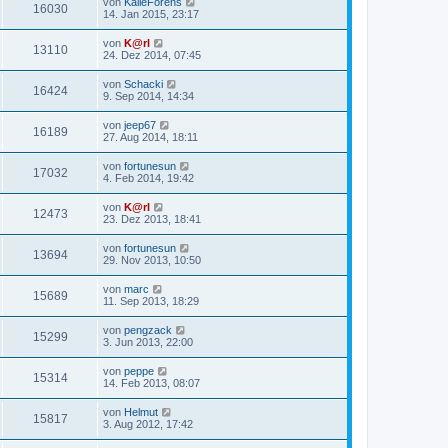
von
KalleForens
16030
14. Jan 2015, 23:17
von
K@rl
13110
24. Dez 2014, 07:45
von
Schacki
16424
9. Sep 2014, 14:34
von
jeep67
16189
27. Aug 2014, 18:11
von
fortunesun
17032
4. Feb 2014, 19:42
von
K@rl
12473
23. Dez 2013, 18:41
von
fortunesun
13694
29. Nov 2013, 10:50
von
marc
15689
11. Sep 2013, 18:29
von
pengzack
15299
3. Jun 2013, 22:00
von
peppe
15314
14. Feb 2013, 08:07
von
Helmut
15817
3. Aug 2012, 17:42