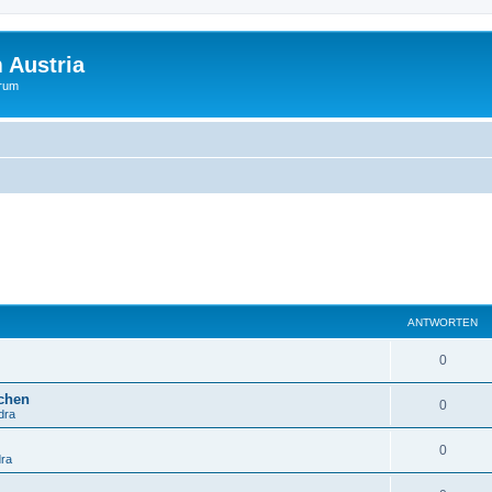
 Austria
orum
ANTWORTEN
0
schen
0
dra
0
dra