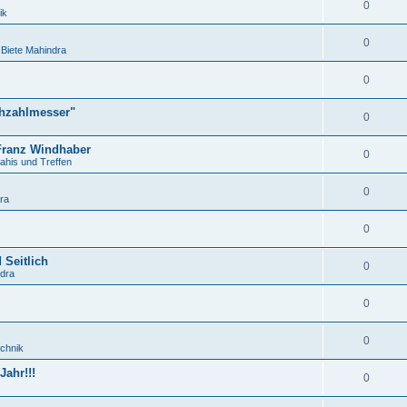
0
ik
0
Biete Mahindra
0
ehzahlmesser"
0
 Franz Windhaber
0
ahis und Treffen
0
ra
0
 Seitlich
0
ndra
0
0
chnik
ahr!!!
0