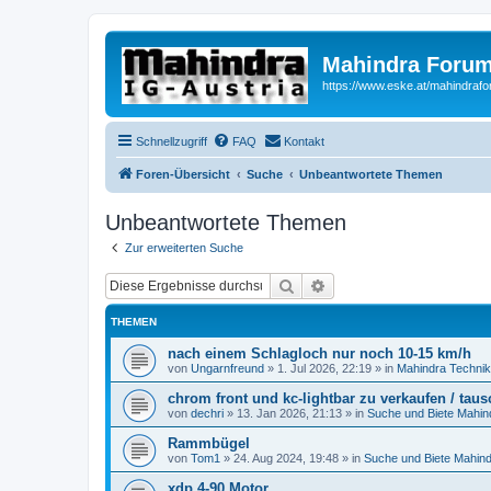
Mahindra Forum
https://www.eske.at/mahindraf
Schnellzugriff
FAQ
Kontakt
Foren-Übersicht
Suche
Unbeantwortete Themen
Unbeantwortete Themen
Zur erweiterten Suche
Suche
Erweiterte Suche
THEMEN
nach einem Schlagloch nur noch 10-15 km/h
von
Ungarnfreund
»
1. Jul 2026, 22:19
» in
Mahindra Technik
chrom front und kc-lightbar zu verkaufen / tau
von
dechri
»
13. Jan 2026, 21:13
» in
Suche und Biete Mahin
Rammbügel
von
Tom1
»
24. Aug 2024, 19:48
» in
Suche und Biete Mahin
xdp 4-90 Motor