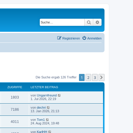
Suche
Erweiterte Suche
Registrieren
Anmelden
1
2
3
Nächste
Die Suche ergab 126 Treffer
ZUGRIFFE
LETZTER BEITRAG
von
Ungarnfreund
1803
1. Jul 2026, 22:19
von
dechri
7186
13. Jan 2026, 21:13
von
Tom1
4011
24. Aug 2024, 19:48
von
KarlHH