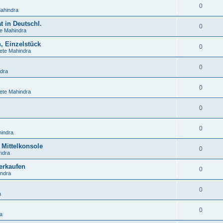
0
ahindra
t in Deutschl.
0
te Mahindra
, Einzelstück
0
ete Mahindra
0
ndra
0
ete Mahindra
0
0
hindra
 Mittelkonsole
0
ndra
erkaufen
0
indra
0
a
0
a