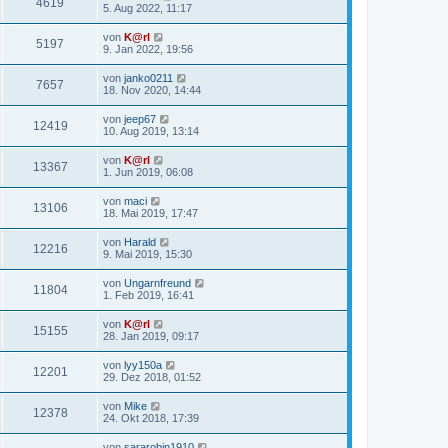
4619
5. Aug 2022, 11:17
von
K@rl
5197
9. Jan 2022, 19:56
von
janko0211
7657
18. Nov 2020, 14:44
von
jeep67
12419
10. Aug 2019, 13:14
von
K@rl
13367
1. Jun 2019, 06:08
von
maci
13106
18. Mai 2019, 17:47
von
Harald
12216
9. Mai 2019, 15:30
von
Ungarnfreund
11804
1. Feb 2019, 16:41
von
K@rl
15155
28. Jan 2019, 09:17
von
lyy150a
12201
29. Dez 2018, 01:52
von
Mike
12378
24. Okt 2018, 17:39
von
sararobin1910