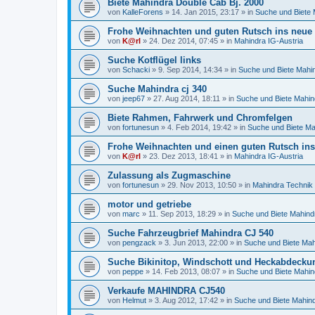
Biete Mahindra Double Cab Bj. 2000
von
KalleForens
»
14. Jan 2015, 23:17
» in
Suche und Biete 
Frohe Weihnachten und guten Rutsch ins neue J
von
K@rl
»
24. Dez 2014, 07:45
» in
Mahindra IG-Austria
Suche Kotflügel links
von
Schacki
»
9. Sep 2014, 14:34
» in
Suche und Biete Mahi
Suche Mahindra cj 340
von
jeep67
»
27. Aug 2014, 18:11
» in
Suche und Biete Mahin
Biete Rahmen, Fahrwerk und Chromfelgen
von
fortunesun
»
4. Feb 2014, 19:42
» in
Suche und Biete Ma
Frohe Weihnachten und einen guten Rutsch ins
von
K@rl
»
23. Dez 2013, 18:41
» in
Mahindra IG-Austria
Zulassung als Zugmaschine
von
fortunesun
»
29. Nov 2013, 10:50
» in
Mahindra Technik
motor und getriebe
von
marc
»
11. Sep 2013, 18:29
» in
Suche und Biete Mahind
Suche Fahrzeugbrief Mahindra CJ 540
von
pengzack
»
3. Jun 2013, 22:00
» in
Suche und Biete Mah
Suche Bikinitop, Windschott und Heckabdecku
von
peppe
»
14. Feb 2013, 08:07
» in
Suche und Biete Mahin
Verkaufe MAHINDRA CJ540
von
Helmut
»
3. Aug 2012, 17:42
» in
Suche und Biete Mahin