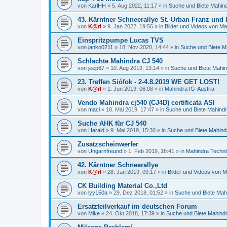
von
KarlHH
»
5. Aug 2022, 11:17
» in
Suche und Biete Mahin
43. Kärntner Schneerallye St. Urban Franz und
von
K@rl
»
9. Jan 2022, 19:56
» in
Bilder und Videos von Ma
Einspritzpumpe Lucas TVS
von
janko0211
»
18. Nov 2020, 14:44
» in
Suche und Biete M
Schlachte Mahindra CJ 540
von
jeep67
»
10. Aug 2019, 13:14
» in
Suche und Biete Mahi
23. Treffen Siófok - 2-4.8.2019 WE GET LOST!
von
K@rl
»
1. Jun 2019, 06:08
» in
Mahindra IG-Austria
Vendo Mahindra cj540 (CJ4D) certificata ASI
von
maci
»
18. Mai 2019, 17:47
» in
Suche und Biete Mahind
Suche AHK für CJ 540
von
Harald
»
9. Mai 2019, 15:30
» in
Suche und Biete Mahind
Zusatzscheinwerfer
von
Ungarnfreund
»
1. Feb 2019, 16:41
» in
Mahindra Techni
42. Kärntner Schneerallye
von
K@rl
»
28. Jan 2019, 09:17
» in
Bilder und Videos von M
CK Building Material Co.,Ltd
von
lyy150a
»
29. Dez 2018, 01:52
» in
Suche und Biete Mah
Ersatzteilverkauf im deutschen Forum
von
Mike
»
24. Okt 2018, 17:39
» in
Suche und Biete Mahind