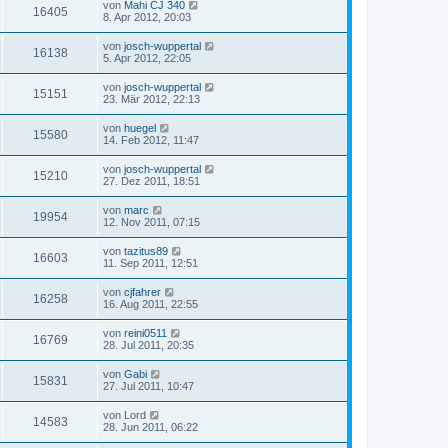
von
Mahi CJ 340
16405
8. Apr 2012, 20:03
von
josch-wuppertal
16138
5. Apr 2012, 22:05
von
josch-wuppertal
15151
23. Mär 2012, 22:13
von
huegel
15580
14. Feb 2012, 11:47
von
josch-wuppertal
15210
27. Dez 2011, 18:51
von
marc
19954
12. Nov 2011, 07:15
von
tazitus89
16603
11. Sep 2011, 12:51
von
cjfahrer
16258
16. Aug 2011, 22:55
von
reini0511
16769
28. Jul 2011, 20:35
von
Gabi
15831
27. Jul 2011, 10:47
von
Lord
14583
28. Jun 2011, 06:22