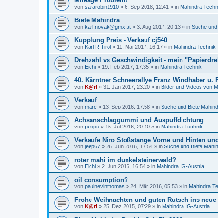
Mileage Problem!
von
sararobin1910
»
6. Sep 2018, 12:41
» in
Mahindra Techn
Biete Mahindra
von
karl.novak@gmx.at
»
3. Aug 2017, 20:13
» in
Suche und 
Kupplung Preis - Verkauf cj540
von
Karl R Tirol
»
11. Mai 2017, 16:17
» in
Mahindra Technik
Drehzahl vs Geschwindigkeit - mein "Papierdr
von
Eichi
»
19. Feb 2017, 17:35
» in
Mahindra Technik
40. Kärntner Schneerallye Franz Windhaber u.
von
K@rl
»
31. Jan 2017, 23:20
» in
Bilder und Videos von M
Verkauf
von
marc
»
13. Sep 2016, 17:58
» in
Suche und Biete Mahind
Achsanschlaggummi und Auspuffdichtung
von
peppe
»
15. Jul 2016, 20:40
» in
Mahindra Technik
Verkaufe Niro Stoßstange Vorne und Hinten und
von
jeep67
»
26. Jun 2016, 17:54
» in
Suche und Biete Mahi
roter mahi im dunkelsteinerwald?
von
Eichi
»
2. Jun 2016, 16:54
» in
Mahindra IG-Austria
oil consumption?
von
paulnevinthomas
»
24. Mär 2016, 05:53
» in
Mahindra Te
Frohe Weihnachten und guten Rutsch ins neue J
von
K@rl
»
25. Dez 2015, 07:29
» in
Mahindra IG-Austria