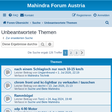
Mahindra Forum Austria
FAQ
Kontakt
Registrieren
Anmelden
S
Foren-Übersicht
Suche
Unbeantwortete Themen
u
Unbeantwortete Themen
c
Zur erweiterten Suche
h
Suche
Erweiterte Suche
e
1
2
3
Nächste
Die Suche ergab 126 Treffer
Themen
nach einem Schlagloch nur noch 10-15 km/h
Letzter Beitrag von
Ungarnfreund
«
1. Jul 2026, 22:19
Verfasst in
Mahindra Technik
chrom front und kc-lightbar zu verkaufen / tauschen
Letzter Beitrag von
dechri
«
13. Jan 2026, 21:13
Verfasst in
Suche und Biete Mahindra
Rammbügel
Letzter Beitrag von
Tom1
«
24. Aug 2024, 19:48
Verfasst in
Suche und Biete Mahindra
xdp 4-90 Motor