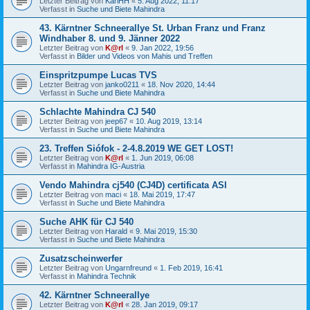
Letzter Beitrag von
KarlHH
«
5. Aug 2022, 11:17
Verfasst in
Suche und Biete Mahindra
43. Kärntner Schneerallye St. Urban Franz und Franz
Windhaber 8. und 9. Jänner 2022
Letzter Beitrag von
K@rl
«
9. Jan 2022, 19:56
Verfasst in
Bilder und Videos von Mahis und Treffen
Einspritzpumpe Lucas TVS
Letzter Beitrag von
janko0211
«
18. Nov 2020, 14:44
Verfasst in
Suche und Biete Mahindra
Schlachte Mahindra CJ 540
Letzter Beitrag von
jeep67
«
10. Aug 2019, 13:14
Verfasst in
Suche und Biete Mahindra
23. Treffen Siófok - 2-4.8.2019 WE GET LOST!
Letzter Beitrag von
K@rl
«
1. Jun 2019, 06:08
Verfasst in
Mahindra IG-Austria
Vendo Mahindra cj540 (CJ4D) certificata ASI
Letzter Beitrag von
maci
«
18. Mai 2019, 17:47
Verfasst in
Suche und Biete Mahindra
Suche AHK für CJ 540
Letzter Beitrag von
Harald
«
9. Mai 2019, 15:30
Verfasst in
Suche und Biete Mahindra
Zusatzscheinwerfer
Letzter Beitrag von
Ungarnfreund
«
1. Feb 2019, 16:41
Verfasst in
Mahindra Technik
42. Kärntner Schneerallye
Letzter Beitrag von
K@rl
«
28. Jan 2019, 09:17