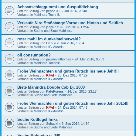
Achsanschlaggummi und Auspuffdichtung
Letzter Beitrag von
peppe
«
15. Jul 2016, 20:40
Verfasst in
Mahindra Technik
Verkaufe Niro Stoßstange Vorne und Hinten und Seitlich
Letzter Beitrag von
jeep67
«
26. Jun 2016, 17:54
Verfasst in
Suche und Biete Mahindra
roter mahi im dunkelsteinerwald?
Letzter Beitrag von
Eichi
«
2. Jun 2016, 16:54
Verfasst in
Mahindra IG-Austria
oil consumption?
Letzter Beitrag von
paulnevinthomas
«
24. Mär 2016, 05:53
Verfasst in
Mahindra Technik
Frohe Weihnachten und guten Rutsch ins neue Jahr!!!
Letzter Beitrag von
K@rl
«
25. Dez 2015, 07:29
Verfasst in
Mahindra IG-Austria
Biete Mahindra Double Cab Bj. 2000
Letzter Beitrag von
KalleForens
«
14. Jan 2015, 23:17
Verfasst in
Suche und Biete Mahindra
Frohe Weihnachten und guten Rutsch ins neue Jahr 2015!!!
Letzter Beitrag von
K@rl
«
24. Dez 2014, 07:45
Verfasst in
Mahindra IG-Austria
Suche Kotflügel links
Letzter Beitrag von
Schacki
«
9. Sep 2014, 14:34
Verfasst in
Suche und Biete Mahindra
Suche Mahindra cj 340