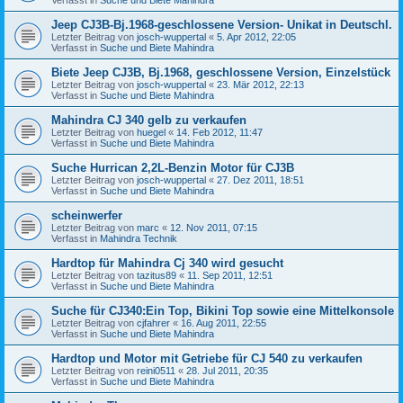
Jeep CJ3B-Bj.1968-geschlossene Version- Unikat in Deutschl.
Letzter Beitrag von
josch-wuppertal
«
5. Apr 2012, 22:05
Verfasst in
Suche und Biete Mahindra
Biete Jeep CJ3B, Bj.1968, geschlossene Version, Einzelstück
Letzter Beitrag von
josch-wuppertal
«
23. Mär 2012, 22:13
Verfasst in
Suche und Biete Mahindra
Mahindra CJ 340 gelb zu verkaufen
Letzter Beitrag von
huegel
«
14. Feb 2012, 11:47
Verfasst in
Suche und Biete Mahindra
Suche Hurrican 2,2L-Benzin Motor für CJ3B
Letzter Beitrag von
josch-wuppertal
«
27. Dez 2011, 18:51
Verfasst in
Suche und Biete Mahindra
scheinwerfer
Letzter Beitrag von
marc
«
12. Nov 2011, 07:15
Verfasst in
Mahindra Technik
Hardtop für Mahindra Cj 340 wird gesucht
Letzter Beitrag von
tazitus89
«
11. Sep 2011, 12:51
Verfasst in
Suche und Biete Mahindra
Suche für CJ340:Ein Top, Bikini Top sowie eine Mittelkonsole
Letzter Beitrag von
cjfahrer
«
16. Aug 2011, 22:55
Verfasst in
Suche und Biete Mahindra
Hardtop und Motor mit Getriebe für CJ 540 zu verkaufen
Letzter Beitrag von
reini0511
«
28. Jul 2011, 20:35
Verfasst in
Suche und Biete Mahindra