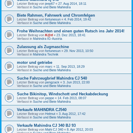
Letzter Beitrag von
jeep67
«
27. Aug 2014, 18:11
Verfasst in
Suche und Biete Mahindra
Biete Rahmen, Fahrwerk und Chromfelgen
Letzter Beitrag von
fortunesun
«
4. Feb 2014, 19:42
Verfasst in
Suche und Biete Mahindra
Frohe Weihnachten und einen guten Rutsch ins Jahr 2014!
Letzter Beitrag von
K@rl
«
23. Dez 2013, 18:41
Verfasst in
Mahindra IG-Austria
Zulassung als Zugmaschine
Letzter Beitrag von
fortunesun
«
29. Nov 2013, 10:50
Verfasst in
Mahindra Technik
motor und getriebe
Letzter Beitrag von
marc
«
11. Sep 2013, 18:29
Verfasst in
Suche und Biete Mahindra
Suche Fahrzeugbrief Mahindra CJ 540
Letzter Beitrag von
pengzack
«
3. Jun 2013, 22:00
Verfasst in
Suche und Biete Mahindra
Suche Bikinitop, Windschott und Heckabdeckung
Letzter Beitrag von
peppe
«
14. Feb 2013, 08:07
Verfasst in
Suche und Biete Mahindra
Verkaufe MAHINDRA CJ540
Letzter Beitrag von
Helmut
«
3. Aug 2012, 17:42
Verfasst in
Suche und Biete Mahindra
Verkaufe Mahindra CJ 340 BJ 93
Letzter Beitrag von
Mahi CJ 340
«
8. Apr 2012, 20:03
Verfasst in
Suche und Biete Mahindra