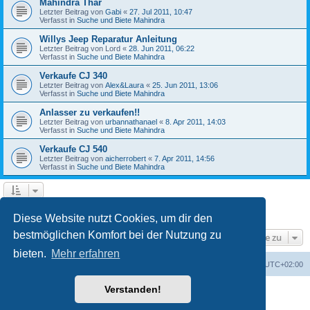
Mahindra Thar
Letzter Beitrag von
Gabi
«
27. Jul 2011, 10:47
Verfasst in
Suche und Biete Mahindra
Willys Jeep Reparatur Anleitung
Letzter Beitrag von
Lord
«
28. Jun 2011, 06:22
Verfasst in
Suche und Biete Mahindra
Verkaufe CJ 340
Letzter Beitrag von
Alex&Laura
«
25. Jun 2011, 13:06
Verfasst in
Suche und Biete Mahindra
Anlasser zu verkaufen!!
Letzter Beitrag von
urbannathanael
«
8. Apr 2011, 14:03
Verfasst in
Suche und Biete Mahindra
Verkaufe CJ 540
Letzter Beitrag von
aicherrobert
«
7. Apr 2011, 14:56
Verfasst in
Suche und Biete Mahindra
1
2
3
Nächste
Die Suche ergab 126 Treffer
Diese Website nutzt Cookies, um dir den
bestmöglichen Komfort bei der Nutzung zu
Gehe zu
bieten.
Mehr erfahren
Foren-Übersicht
Alle Zeiten sind
UTC+02:00
Verstanden!
Powered by
phpBB
® Forum Software © phpBB Limited
Deutsche Übersetzung durch
phpBB.de