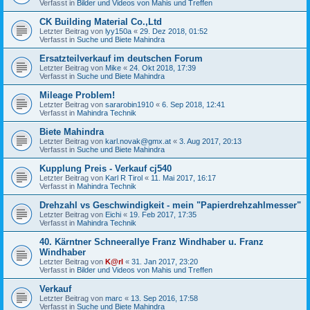
Verfasst in
Bilder und Videos von Mahis und Treffen
CK Building Material Co.,Ltd
Letzter Beitrag von
lyy150a
«
29. Dez 2018, 01:52
Verfasst in
Suche und Biete Mahindra
Ersatzteilverkauf im deutschen Forum
Letzter Beitrag von
Mike
«
24. Okt 2018, 17:39
Verfasst in
Suche und Biete Mahindra
Mileage Problem!
Letzter Beitrag von
sararobin1910
«
6. Sep 2018, 12:41
Verfasst in
Mahindra Technik
Biete Mahindra
Letzter Beitrag von
karl.novak@gmx.at
«
3. Aug 2017, 20:13
Verfasst in
Suche und Biete Mahindra
Kupplung Preis - Verkauf cj540
Letzter Beitrag von
Karl R Tirol
«
11. Mai 2017, 16:17
Verfasst in
Mahindra Technik
Drehzahl vs Geschwindigkeit - mein "Papierdrehzahlmesser"
Letzter Beitrag von
Eichi
«
19. Feb 2017, 17:35
Verfasst in
Mahindra Technik
40. Kärntner Schneerallye Franz Windhaber u. Franz
Windhaber
Letzter Beitrag von
K@rl
«
31. Jan 2017, 23:20
Verfasst in
Bilder und Videos von Mahis und Treffen
Verkauf
Letzter Beitrag von
marc
«
13. Sep 2016, 17:58
Verfasst in
Suche und Biete Mahindra