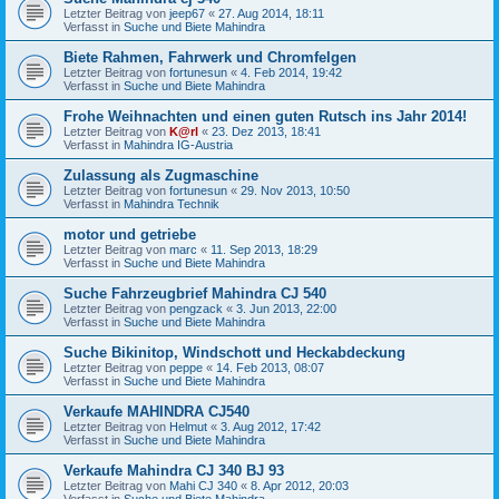
Letzter Beitrag von
jeep67
«
27. Aug 2014, 18:11
Verfasst in
Suche und Biete Mahindra
Biete Rahmen, Fahrwerk und Chromfelgen
Letzter Beitrag von
fortunesun
«
4. Feb 2014, 19:42
Verfasst in
Suche und Biete Mahindra
Frohe Weihnachten und einen guten Rutsch ins Jahr 2014!
Letzter Beitrag von
K@rl
«
23. Dez 2013, 18:41
Verfasst in
Mahindra IG-Austria
Zulassung als Zugmaschine
Letzter Beitrag von
fortunesun
«
29. Nov 2013, 10:50
Verfasst in
Mahindra Technik
motor und getriebe
Letzter Beitrag von
marc
«
11. Sep 2013, 18:29
Verfasst in
Suche und Biete Mahindra
Suche Fahrzeugbrief Mahindra CJ 540
Letzter Beitrag von
pengzack
«
3. Jun 2013, 22:00
Verfasst in
Suche und Biete Mahindra
Suche Bikinitop, Windschott und Heckabdeckung
Letzter Beitrag von
peppe
«
14. Feb 2013, 08:07
Verfasst in
Suche und Biete Mahindra
Verkaufe MAHINDRA CJ540
Letzter Beitrag von
Helmut
«
3. Aug 2012, 17:42
Verfasst in
Suche und Biete Mahindra
Verkaufe Mahindra CJ 340 BJ 93
Letzter Beitrag von
Mahi CJ 340
«
8. Apr 2012, 20:03
Verfasst in
Suche und Biete Mahindra