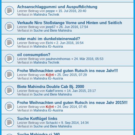
Achsanschlaggummi und Auspuffdichtung
Letzter Beitrag von
peppe
«
15. Jul 2016, 20:40
Verfasst in
Mahindra Technik
Verkaufe Niro Stoßstange Vorne und Hinten und Seitlich
Letzter Beitrag von
jeep67
«
26. Jun 2016, 17:54
Verfasst in
Suche und Biete Mahindra
roter mahi im dunkelsteinerwald?
Letzter Beitrag von
Eichi
«
2. Jun 2016, 16:54
Verfasst in
Mahindra IG-Austria
oil consumption?
Letzter Beitrag von
paulnevinthomas
«
24. Mär 2016, 05:53
Verfasst in
Mahindra Technik
Frohe Weihnachten und guten Rutsch ins neue Jahr!!!
Letzter Beitrag von
K@rl
«
25. Dez 2015, 07:29
Verfasst in
Mahindra IG-Austria
Biete Mahindra Double Cab Bj. 2000
Letzter Beitrag von
KalleForens
«
14. Jan 2015, 23:17
Verfasst in
Suche und Biete Mahindra
Frohe Weihnachten und guten Rutsch ins neue Jahr 2015!!!
Letzter Beitrag von
K@rl
«
24. Dez 2014, 07:45
Verfasst in
Mahindra IG-Austria
Suche Kotflügel links
Letzter Beitrag von
Schacki
«
9. Sep 2014, 14:34
Verfasst in
Suche und Biete Mahindra
Suche Mahindra cj 340