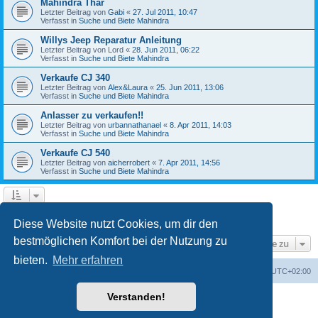
Mahindra Thar
Letzter Beitrag von
Gabi
«
27. Jul 2011, 10:47
Verfasst in
Suche und Biete Mahindra
Willys Jeep Reparatur Anleitung
Letzter Beitrag von
Lord
«
28. Jun 2011, 06:22
Verfasst in
Suche und Biete Mahindra
Verkaufe CJ 340
Letzter Beitrag von
Alex&Laura
«
25. Jun 2011, 13:06
Verfasst in
Suche und Biete Mahindra
Anlasser zu verkaufen!!
Letzter Beitrag von
urbannathanael
«
8. Apr 2011, 14:03
Verfasst in
Suche und Biete Mahindra
Verkaufe CJ 540
Letzter Beitrag von
aicherrobert
«
7. Apr 2011, 14:56
Verfasst in
Suche und Biete Mahindra
1
2
3
Nächste
Die Suche ergab 126 Treffer
Diese Website nutzt Cookies, um dir den
bestmöglichen Komfort bei der Nutzung zu
Gehe zu
bieten.
Mehr erfahren
Foren-Übersicht
Alle Zeiten sind
UTC+02:00
Verstanden!
Powered by
phpBB
® Forum Software © phpBB Limited
Deutsche Übersetzung durch
phpBB.de