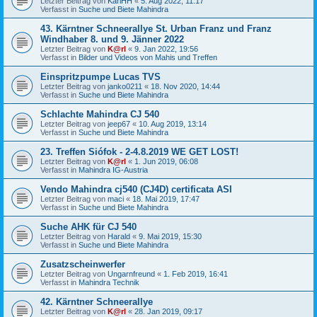
Letzter Beitrag von
KarlHH
«
5. Aug 2022, 11:17
Verfasst in
Suche und Biete Mahindra
43. Kärntner Schneerallye St. Urban Franz und Franz
Windhaber 8. und 9. Jänner 2022
Letzter Beitrag von
K@rl
«
9. Jan 2022, 19:56
Verfasst in
Bilder und Videos von Mahis und Treffen
Einspritzpumpe Lucas TVS
Letzter Beitrag von
janko0211
«
18. Nov 2020, 14:44
Verfasst in
Suche und Biete Mahindra
Schlachte Mahindra CJ 540
Letzter Beitrag von
jeep67
«
10. Aug 2019, 13:14
Verfasst in
Suche und Biete Mahindra
23. Treffen Siófok - 2-4.8.2019 WE GET LOST!
Letzter Beitrag von
K@rl
«
1. Jun 2019, 06:08
Verfasst in
Mahindra IG-Austria
Vendo Mahindra cj540 (CJ4D) certificata ASI
Letzter Beitrag von
maci
«
18. Mai 2019, 17:47
Verfasst in
Suche und Biete Mahindra
Suche AHK für CJ 540
Letzter Beitrag von
Harald
«
9. Mai 2019, 15:30
Verfasst in
Suche und Biete Mahindra
Zusatzscheinwerfer
Letzter Beitrag von
Ungarnfreund
«
1. Feb 2019, 16:41
Verfasst in
Mahindra Technik
42. Kärntner Schneerallye
Letzter Beitrag von
K@rl
«
28. Jan 2019, 09:17