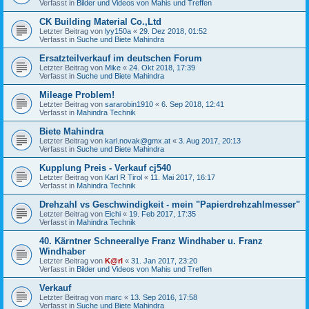
Verfasst in
Bilder und Videos von Mahis und Treffen
CK Building Material Co.,Ltd
Letzter Beitrag von
lyy150a
«
29. Dez 2018, 01:52
Verfasst in
Suche und Biete Mahindra
Ersatzteilverkauf im deutschen Forum
Letzter Beitrag von
Mike
«
24. Okt 2018, 17:39
Verfasst in
Suche und Biete Mahindra
Mileage Problem!
Letzter Beitrag von
sararobin1910
«
6. Sep 2018, 12:41
Verfasst in
Mahindra Technik
Biete Mahindra
Letzter Beitrag von
karl.novak@gmx.at
«
3. Aug 2017, 20:13
Verfasst in
Suche und Biete Mahindra
Kupplung Preis - Verkauf cj540
Letzter Beitrag von
Karl R Tirol
«
11. Mai 2017, 16:17
Verfasst in
Mahindra Technik
Drehzahl vs Geschwindigkeit - mein "Papierdrehzahlmesser"
Letzter Beitrag von
Eichi
«
19. Feb 2017, 17:35
Verfasst in
Mahindra Technik
40. Kärntner Schneerallye Franz Windhaber u. Franz
Windhaber
Letzter Beitrag von
K@rl
«
31. Jan 2017, 23:20
Verfasst in
Bilder und Videos von Mahis und Treffen
Verkauf
Letzter Beitrag von
marc
«
13. Sep 2016, 17:58
Verfasst in
Suche und Biete Mahindra