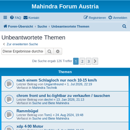
Mahindra Forum Austria
FAQ
Kontakt
Registrieren
Anmelden
S
Foren-Übersicht
Suche
Unbeantwortete Themen
u
Unbeantwortete Themen
c
Zur erweiterten Suche
h
Suche
Erweiterte Suche
e
1
2
3
Nächste
Die Suche ergab 126 Treffer
Themen
nach einem Schlagloch nur noch 10-15 km/h
Letzter Beitrag von
Ungarnfreund
«
1. Jul 2026, 22:19
Verfasst in
Mahindra Technik
chrom front und kc-lightbar zu verkaufen / tauschen
Letzter Beitrag von
dechri
«
13. Jan 2026, 21:13
Verfasst in
Suche und Biete Mahindra
Rammbügel
Letzter Beitrag von
Tom1
«
24. Aug 2024, 19:48
Verfasst in
Suche und Biete Mahindra
xdp 4-90 Motor