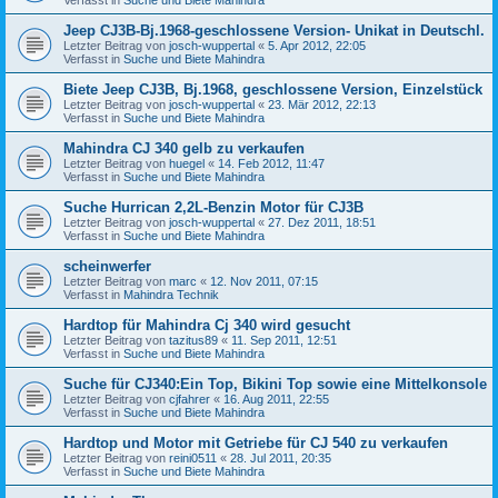
Jeep CJ3B-Bj.1968-geschlossene Version- Unikat in Deutschl.
Letzter Beitrag von
josch-wuppertal
«
5. Apr 2012, 22:05
Verfasst in
Suche und Biete Mahindra
Biete Jeep CJ3B, Bj.1968, geschlossene Version, Einzelstück
Letzter Beitrag von
josch-wuppertal
«
23. Mär 2012, 22:13
Verfasst in
Suche und Biete Mahindra
Mahindra CJ 340 gelb zu verkaufen
Letzter Beitrag von
huegel
«
14. Feb 2012, 11:47
Verfasst in
Suche und Biete Mahindra
Suche Hurrican 2,2L-Benzin Motor für CJ3B
Letzter Beitrag von
josch-wuppertal
«
27. Dez 2011, 18:51
Verfasst in
Suche und Biete Mahindra
scheinwerfer
Letzter Beitrag von
marc
«
12. Nov 2011, 07:15
Verfasst in
Mahindra Technik
Hardtop für Mahindra Cj 340 wird gesucht
Letzter Beitrag von
tazitus89
«
11. Sep 2011, 12:51
Verfasst in
Suche und Biete Mahindra
Suche für CJ340:Ein Top, Bikini Top sowie eine Mittelkonsole
Letzter Beitrag von
cjfahrer
«
16. Aug 2011, 22:55
Verfasst in
Suche und Biete Mahindra
Hardtop und Motor mit Getriebe für CJ 540 zu verkaufen
Letzter Beitrag von
reini0511
«
28. Jul 2011, 20:35
Verfasst in
Suche und Biete Mahindra